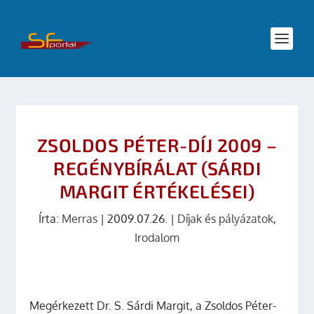
ZSOLDOS PÉTER-DÍJ 2009 –
REGÉNYBÍRÁLAT (SÁRDI
MARGIT ÉRTÉKELÉSEI)
Írta:
Merras
|
2009.07.26.
|
Díjak és pályázatok
,
Irodalom
Megérkezett Dr. S. Sárdi Margit, a Zsoldos Péter-