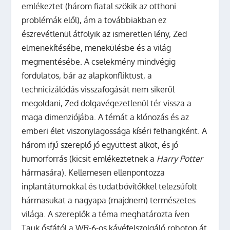
emlékeztet (három fiatal szökik az otthoni
problémák elől), ám a továbbiakban ez
észrevétlenül átfolyik az ismeretlen lény, Zed
elmenekítésébe, menekülésbe és a világ
megmentésébe. A cselekmény mindvégig
fordulatos, bár az alapkonfliktust, a
technicizálódás visszafogását nem sikerül
megoldani, Zed dolgavégezetlenül tér vissza a
maga dimenziójába. A témát a klónozás és az
emberi élet viszonylagossága kíséri felhangként. A
három ifjú szereplő jó együttest alkot, és jó
humorforrás (kicsit emlékeztetnek a
Harry Potter
hármasára). Kellemesen ellenpontozza
inplantátumokkal és tudatbővítőkkel telezsúfolt
hármasukat a nagyapa (majdnem) természetes
világa. A szereplők a téma meghatározta íven
Tauk ősfától a WR-6-os kávéfelszolgáló roboton át