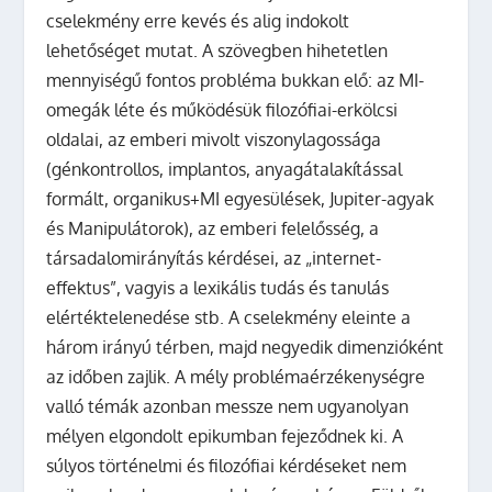
cselekmény erre kevés és alig indokolt
lehetőséget mutat. A szövegben hihetetlen
mennyiségű fontos probléma bukkan elő: az MI-
omegák léte és működésük filozófiai-erkölcsi
oldalai, az emberi mivolt viszonylagossága
(génkontrollos, implantos, anyagátalakítással
formált, organikus+MI egyesülések, Jupiter-agyak
és Manipulátorok), az emberi felelősség, a
társadalomirányítás kérdései, az „internet-
effektus”, vagyis a lexikális tudás és tanulás
elértéktelenedése stb. A cselekmény eleinte a
három irányú térben, majd negyedik dimenzióként
az időben zajlik. A mély problémaérzékenységre
valló témák azonban messze nem ugyanolyan
mélyen elgondolt epikumban fejeződnek ki. A
súlyos történelmi és filozófiai kérdéseket nem