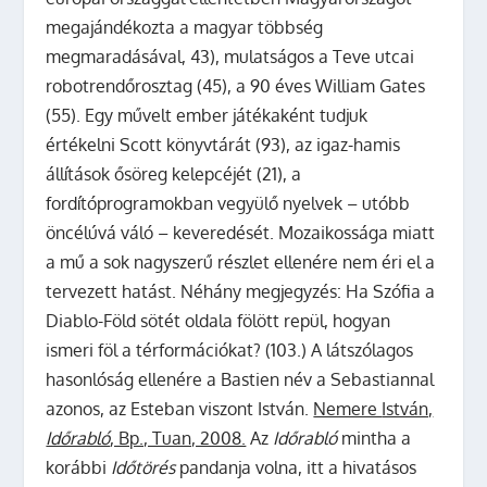
megajándékozta a magyar többség
megmaradásával, 43), mulatságos a Teve utcai
robotrendőrosztag (45), a 90 éves William Gates
(55). Egy művelt ember játékaként tudjuk
értékelni Scott könyvtárát (93), az igaz-hamis
állítások ősöreg kelepcéjét (21), a
fordítóprogramokban vegyülő nyelvek – utóbb
öncélúvá váló – keveredését. Mozaikossága miatt
a mű a sok nagyszerű részlet ellenére nem éri el a
tervezett hatást. Néhány megjegyzés: Ha Szófia a
Diablo-Föld sötét oldala fölött repül, hogyan
ismeri föl a térformációkat? (103.) A látszólagos
hasonlóság ellenére a Bastien név a Sebastiannal
azonos, az Esteban viszont István.
Nemere
István,
Időrabló
, Bp., Tuan, 2008.
Az
Időrabló
mintha a
korábbi
Időtörés
pandanja volna, itt a hivatásos