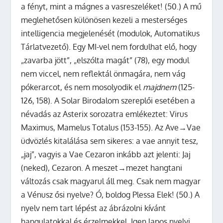
a fényt, mint a mágnes a vasreszeléket! (50.) A mű
meglehetősen különösen kezeli a mesterséges
intelligencia megjelenését (modulok, Automatikus
Tárlatvezető). Egy MI-vel nem fordulhat elő, hogy
„zavarba jött”, „elszólta magát” (78), egy modul
nem viccel, nem reflektál önmagára, nem vág
pókerarcot, és nem mosolyodik el
majdnem
(125-
126, 158). A Solar Birodalom szereplői esetében a
névadás az Asterix sorozatra emlékeztet: Virus
Maximus, Mamelus Totalus (153-155). Az Ave→Vae
üdvözlés kitalálása sem sikeres: a vae annyit tesz,
„jaj”, vagyis a Vae Cezaron inkább azt jelenti: Jaj
(neked), Cezaron. A meszet→mezet hangtani
változás csak magyarul áll meg. Csak nem magyar
a Vénusz ősi nyelve? Ó, boldog Plessa Elek! (50.) A
nyelv nem tart lépést az ábrázolni kívánt
hangulatokkal és érzelmekkel. Igen lapos nyelvi