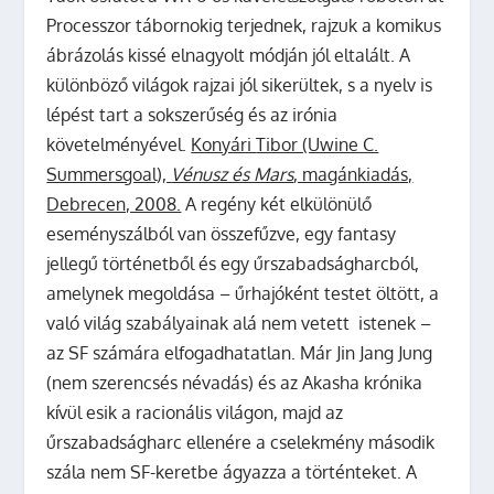
Processzor tábornokig terjednek, rajzuk a komikus
ábrázolás kissé elnagyolt módján jól eltalált. A
különböző világok rajzai jól sikerültek, s a nyelv is
lépést tart a sokszerűség és az irónia
követelményével.
Konyári
Tibor (Uwine C.
Summersgoal),
Vénusz és Mars
, magánkiadás,
Debrecen, 2008.
A regény két elkülönülő
eseményszálból van összefűzve, egy fantasy
jellegű történetből és egy űrszabadságharcból,
amelynek megoldása – űrhajóként testet öltött, a
való világ szabályainak alá nem vetett istenek –
az SF számára elfogadhatatlan. Már Jin Jang Jung
(nem szerencsés névadás) és az Akasha krónika
kívül esik a racionális világon, majd az
űrszabadságharc ellenére a cselekmény második
szála nem SF-keretbe ágyazza a történteket. A