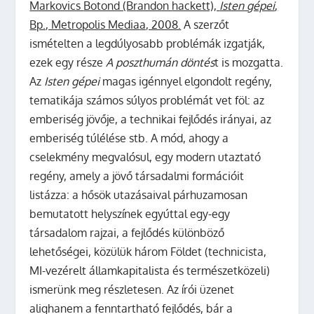
Markovics
Botond (Brandon
hackett),
Isten gépei
,
Bp., Metropolis Media
a, 2008.
A szerzőt
ismételten a legdúlyosabb problémák izgatják,
ezek egy része
A poszthumán
döntés
t is mozgatta.
Az
Isten gépei
magas igénnyel elgondolt regény,
tematikája számos súlyos problémát vet föl: az
emberiség jövője, a technikai fejlődés irányai, az
emberiség túlélése stb. A mód, ahogy a
cselekmény megvalósul, egy modern utaztató
regény, amely a jövő társadalmi formációit
listázza: a hősök utazásaival párhuzamosan
bemutatott helyszínek egyúttal egy-egy
társadalom rajzai, a fejlődés különböző
lehetőségei, közülük három Földet (technicista,
MI-vezérelt államkapitalista és természetközeli)
ismerünk meg részletesen. Az írói üzenet
alighanem a fenntartható fejlődés, bár a