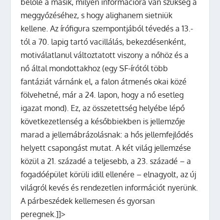
belőle a másik, milyen információra van szükség a
meggyőzéséhez, s hogy alighanem sietniük
kellene. Az írófigura szempontjából tévedés a 13.-
tól a 70. lapig tartó vacillálás, bekezdésenként,
motiválatlanul változtatott viszony a nőhöz és a
nő által mondottakhoz (egy SF-írótól több
fantáziát várnánk el, a falon átmenés okai közé
fölvehetné, már a 24. lapon, hogy a nő esetleg
igazat mond). Ez, az összetettség helyébe lépő
következetlenség a későbbiekben is jellemzője
marad a jellemábrázolásnak: a hős jellemfejlődés
helyett csapongást mutat. A két világ jellemzése
közül a 21. századé a teljesebb, a 23. századé – a
fogadóépület körüli idill ellenére – elnagyolt, az új
világról kevés és rendezetlen információt nyerünk.
A párbeszédek kellemesen és gyorsan
peregnek.]]>