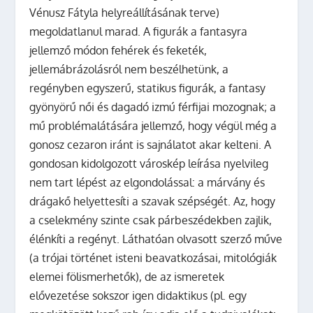
Vénusz Fátyla helyreállításának terve)
megoldatlanul marad. A figurák a fantasyra
jellemző módon fehérek és feketék,
jellemábrázolásról nem beszélhetünk, a
regényben egyszerű, statikus figurák, a fantasy
gyönyörű női és dagadó izmú férfijai mozognak; a
mű problémalátására jellemző, hogy végül még a
gonosz cezaron iránt is sajnálatot akar kelteni. A
gondosan kidolgozott városkép leírása nyelvileg
nem tart lépést az elgondolással: a márvány és
drágakő helyettesíti a szavak szépségét. Az, hogy
a cselekmény szinte csak párbeszédekben zajlik,
élénkíti a regényt. Láthatóan olvasott szerző műve
(a trójai történet isteni beavatkozásai, mitológiák
elemei fölismerhetők), de az ismeretek
elővezetése sokszor igen didaktikus (pl. egy