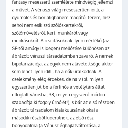
fantasy meseszerű szemlélete mindvégig jellemzi
a művet. A vénuszi világ meseszerűen idilli, a
gyümölcs és bor alighanem magától terem, hisz
sehol nem esik szó szőlőskertekről,
szőlőművelésről, kerti munkáról vagy
munkásokról. A realitásoknak ilyen mértékű (az
SF-től amúgy is idegen) mellőzése különösen az
ábrázolt vénuszi társadalomban zavaró. A nemek
bipolarizációja, az egyik nem alávetettsége akkor
sem lehet ilyen idilli, ha a nők uralkodnak. A
cselekmény elég érdekes, de naiv (pl. milyen
egyszerűen jut be a férfihős a vetélytárs által
elfoglalt városba, 38; milyen egyszerű módon
szabadítja ki fogoly úrnőjét!), s bár az első részben
ábrázolt társadalom kialakulásának okai a
második részből kiderülnek, az első rész
bonyodalma (a Vénusz éghajlatváltozása, a