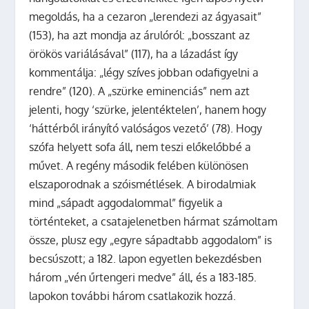
megoldás, ha a cezaron „lerendezi az ágyasait”
(153), ha azt mondja az árulóról: „bosszant az
örökös variálásával” (117), ha a lázadást így
kommentálja: „légy szíves jobban odafigyelni a
rendre” (120). A „szürke eminenciás” nem azt
jelenti, hogy ‘szürke, jelentéktelen’, hanem hogy
‘háttérből irányító valóságos vezető’ (78). Hogy
szófa helyett sofa áll, nem teszi előkelőbbé a
művet. A regény második felében különösen
elszaporodnak a szóismétlések. A birodalmiak
mind „sápadt aggodalommal” figyelik a
történteket, a csatajelenetben hármat számoltam
össze, plusz egy „egyre sápadtabb aggodalom” is
becsúszott; a 182. lapon egyetlen bekezdésben
három „vén űrtengeri medve” áll, és a 183-185.
lapokon további három csatlakozik hozzá.