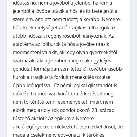
időutas nő, nem a jövőből a jelenbe, hanem a
jelenből a jövőbe utazik a hős, és itt beteljesül a
szerelem, ami ott nem tudott; a korábbi Nemere-
hősöknek mélységet adó tragikus felhangok az
utóbbi időszak regényhőseiből hiányoznak. Az
alaptéma az időhurok (a hős a jövőbe utazik
megmenteni valakit, aki egy olyan gyermekétől
származik, aki a jelenben még csak egy kéjes
gondolat formájában sem létezik); további kisebb
hurok a tragikusra fordult menekülés törlése
újabb időugrással. Ez némi logikai glisszandót is
előidéz: ha mód van korábbra érkezéssel meg
nem történtté tenni eseményeket, miért nem
előzik meg az oly sok gondot okozó, 23. századi
túszejtő akciót? Az epikum a Nemere-
akcióregényekre emlékeztető elemekkel dúsul, de
maga a cselekmény egyvonalú, kitérők és