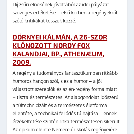
Díj zsűri elnökének jóvoltából az idei pályázat
szöveges értékelése – első körben a regényekről
szóló kritikákat tesszük közzé.
DÖRNYEI
KÁLMÁN, A 26-SZOR
KLÓNOZOTT NORDY FOX
KALANDJAI
,
BP., ATHENÆUM,
2009.
A regény a tudományos fantasztikumban ritkább
humoros hangon szól, s ez a humor – a jól
választott szereplők és az én-regény forma miatt
– tiszta és természetes. Az alapgondolat időszerű:
a túltechnicizált és a természetes életforma
ellentéte, a technikai fejlődés túlhajtása – ennek
érzékeltetése szintén ritka természetesen sikerült.
Az epikum eleinte Nemere űriskolás-regényeiére