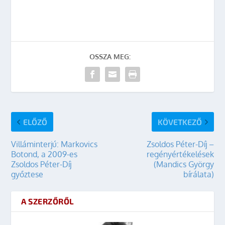
OSSZA MEG:
ELŐZŐ
KÖVETKEZŐ
Villáminterjú: Markovics
Zsoldos Péter-Díj –
Botond, a 2009-es
regényértékelések
Zsoldos Péter-Díj
(Mandics György
győztese
bírálata)
A SZERZŐRŐL