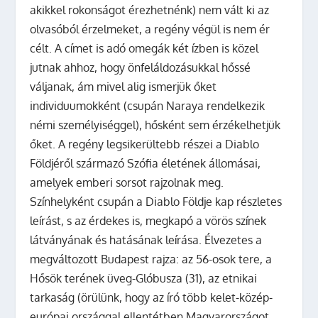
akikkel rokonságot érezhetnénk) nem vált ki az
olvasóból érzelmeket, a regény végül is nem ér
célt. A címet is adó omegák két ízben is közel
jutnak ahhoz, hogy önfeláldozásukkal hőssé
váljanak, ám mivel alig ismerjük őket
individuumokként (csupán Naraya rendelkezik
némi személyiséggel), hősként sem érzékelhetjük
őket. A regény legsikerültebb részei a Diablo
Földjéről származó Szófia életének állomásai,
amelyek emberi sorsot rajzolnak meg.
Színhelyként csupán a Diablo Földje kap részletes
leírást, s az érdekes is, megkapó a vörös színek
látványának és hatásának leírása. Élvezetes a
megváltozott Budapest rajza: az 56-osok tere, a
Hősök terének üveg-Glóbusza (31), az etnikai
tarkaság (örülünk, hogy az író több kelet-közép-
európai országgal ellentétben Magyarországot