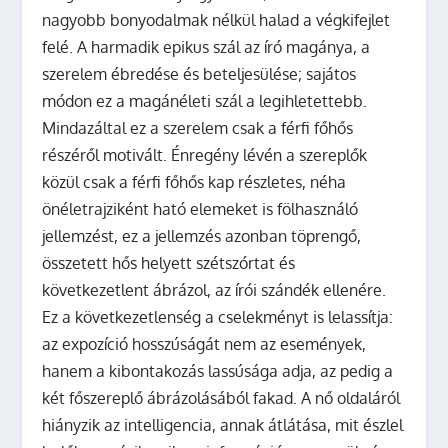
nagyobb bonyodalmak nélkül halad a végkifejlet
felé. A harmadik epikus szál az író magánya, a
szerelem ébredése és beteljesülése; sajátos
módon ez a magánéleti szál a legihletettebb.
Mindazáltal ez a szerelem csak a férfi főhős
részéről motivált. Énregény lévén a szereplők
közül csak a férfi főhős kap részletes, néha
önéletrajziként ható elemeket is fölhasználó
jellemzést, ez a jellemzés azonban töprengő,
összetett hős helyett szétszórtat és
következetlent ábrázol, az írói szándék ellenére.
Ez a következetlenség a cselekményt is lelassítja:
az expozíció hosszúságát nem az események,
hanem a kibontakozás lassúsága adja, az pedig a
két főszereplő ábrázolásából fakad. A nő oldaláról
hiányzik az intelligencia, annak átlátása, mit észlel