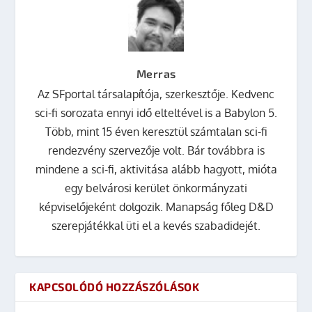
Merras
Az SFportal társalapítója, szerkesztője. Kedvenc
sci-fi sorozata ennyi idő elteltével is a Babylon 5.
Több, mint 15 éven keresztül számtalan sci-fi
rendezvény szervezője volt. Bár továbbra is
mindene a sci-fi, aktivitása alább hagyott, mióta
egy belvárosi kerület önkormányzati
képviselőjeként dolgozik. Manapság főleg D&D
szerepjátékkal üti el a kevés szabadidejét.
KAPCSOLÓDÓ HOZZÁSZÓLÁSOK