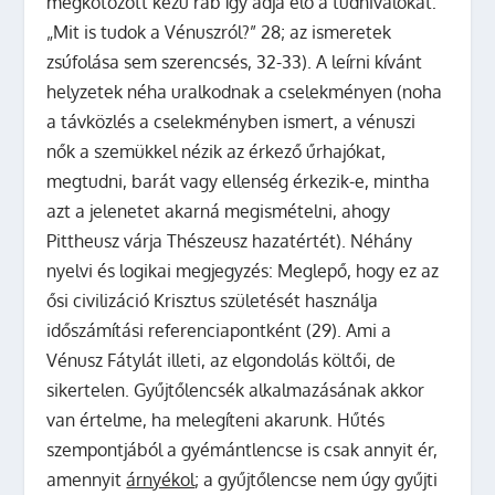
megkötözött kezű rab így adja elő a tudnivalókat:
„Mit is tudok a Vénuszról?” 28; az ismeretek
zsúfolása sem szerencsés, 32-33). A leírni kívánt
helyzetek néha uralkodnak a cselekményen (noha
a távközlés a cselekményben ismert, a vénuszi
nők a szemükkel nézik az érkező űrhajókat,
megtudni, barát vagy ellenség érkezik-e, mintha
azt a jelenetet akarná megismételni, ahogy
Pittheusz várja Thészeusz hazatértét). Néhány
nyelvi és logikai megjegyzés: Meglepő, hogy ez az
ősi civilizáció Krisztus születését használja
időszámítási referenciapontként (29). Ami a
Vénusz Fátylát illeti, az elgondolás költői, de
sikertelen. Gyűjtőlencsék alkalmazásának akkor
van értelme, ha melegíteni akarunk. Hűtés
szempontjából a gyémántlencse is csak annyit ér,
amennyit
árnyékol
; a gyűjtőlencse nem úgy gyűjti