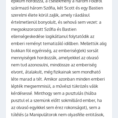
epikum hordozza, a cselekmény a három Földről
származó három Szófia, két Scott és egy Bastien
szerelmi élete körül zajlik, amely ráadásul
értelmetlenül bonyolult, és sehová sem vezet: a
megsokszorozott Szófia és Bastien
ellenségeskedése logikátlanul folytatódik az
emberi reményt tematizáló idillben. Mellettük alig
bukkan föl egyéniség, az emberiség(ek) sorsát
mennyiségek hordozzák, amelyekkel az olvasó
nem tud azonosulni, mindössze az emberiség
elvont, átalakult, még fizikainak sem mondható
léte marad a tét. Amikor azonban minden emberi
lépték megsemmisül, a művészi tükrözés válik
kérdésessé. Minthogy sem a pusztulás (hiába
pusztul el a szemünk előtt sokmilliárd ember, ha
az olvasó egyikkel sem érez rokonságot), sem a
túlélés (a Manipulátorok nem olyasféle entitások,