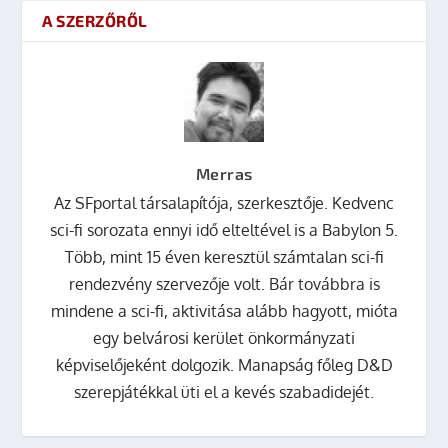
A SZERZŐRŐL
Merras
Az SFportal társalapítója, szerkesztője. Kedvenc
sci-fi sorozata ennyi idő elteltével is a Babylon 5.
Több, mint 15 éven keresztül számtalan sci-fi
rendezvény szervezője volt. Bár továbbra is
mindene a sci-fi, aktivitása alább hagyott, mióta
egy belvárosi kerület önkormányzati
képviselőjeként dolgozik. Manapság főleg D&D
szerepjátékkal üti el a kevés szabadidejét.