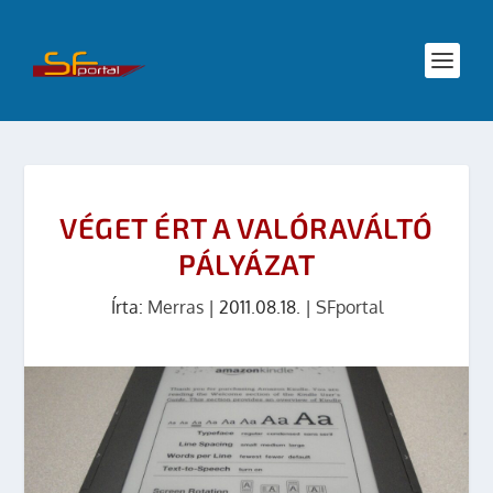
VÉGET ÉRT A VALÓRAVÁLTÓ
PÁLYÁZAT
Írta:
Merras
|
2011.08.18.
|
SFportal