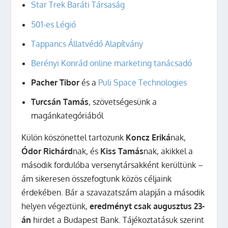
Star Trek Baráti Társaság
501-es Légió
Tappancs Állatvédő Alapítvány
Berényi Konrád online marketing tanácsadó
Pacher Tibor
és a
Puli Space Technologies
Turcsán Tamás
, szövetségesünk a
magánkategóriából
Külön köszönettel tartozunk
Koncz Eriká
nak,
Ódor Richárd
nak, és
Kiss Tamás
nak, akikkel a
második fordulóba versenytársakként kerültünk –
ám sikeresen összefogtunk közös céljaink
érdekében. Bár a szavazatszám alapján a második
helyen végeztünk,
eredményt csak augusztus 23-
án
hirdet a Budapest Bank. Tájékoztatásuk szerint