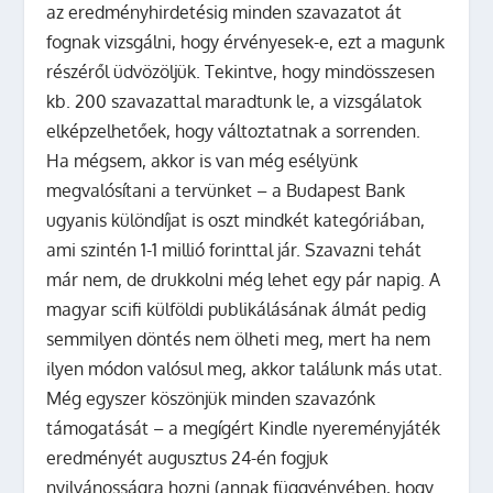
az eredményhirdetésig minden szavazatot át
fognak vizsgálni, hogy érvényesek-e, ezt a magunk
részéről üdvözöljük. Tekintve, hogy mindösszesen
kb. 200 szavazattal maradtunk le, a vizsgálatok
elképzelhetőek, hogy változtatnak a sorrenden.
Ha mégsem, akkor is van még esélyünk
megvalósítani a tervünket – a Budapest Bank
ugyanis különdíjat is oszt mindkét kategóriában,
ami szintén 1-1 millió forinttal jár. Szavazni tehát
már nem, de drukkolni még lehet egy pár napig. A
magyar scifi külföldi publikálásának álmát pedig
semmilyen döntés nem ölheti meg, mert ha nem
ilyen módon valósul meg, akkor találunk más utat.
Még egyszer köszönjük minden szavazónk
támogatását – a megígért Kindle nyereményjáték
eredményét augusztus 24-én fogjuk
nyilvánosságra hozni (annak függvényében, hogy