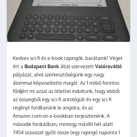
Kedves sci-fi és e-book rajongók, barátaink!
Véget
ért a
Budapest Bank
által szervezett
Valóraváltó
pályázat, ahol szerkesztőségünk egy nagy
álommal képviseltette magát. Az 1 millió forintos
fődíjért mi azzal az ötlettel indultunk, hogy ebből
az összegből egy sci-fi antológiát és egy sci-fi
regényt fordítanánk le angolra, és az
Amazon.com-on e-bookban terjesztenénk. A
második fordulóban, mintegy másfél hét alatt
7454 szavazat gyűlt össze (egy rajongó naponta 1