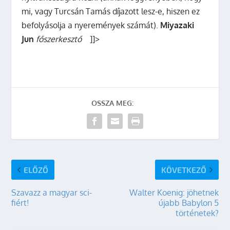
mi, vagy Turcsán Tamás díjazott lesz-e, hiszen ez
befolyásolja a nyeremények számát).
Miyazaki
Jun
főszerkesztő
]]>
OSSZA MEG:
ELŐZŐ
KÖVETKEZŐ
Szavazz a magyar sci-
Walter Koenig: jöhetnek
fiért!
újabb Babylon 5
történetek?