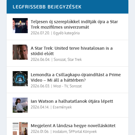
LEGFRISSEBB BEJEGYZÉSEK
Teljesen új szereplőkkel indítják újra a Star
Trek mozifilmes univerzumát
2026.07.20.
|
Egyéb kategória
A Star Trek: United terve hivatalosan is a
stúdió előtt
2026.06.04.
|
Sorozat
,
Star Trek
Lemondta a Csillagkapu-újraindítást a Prime
Video – Mi áll a háttérben?
2026.06.03.
|
Mozi - TV
,
Sorozat
Ian Watson a halhatatlanok útjára lépett
2026.04.14.
|
Események
Megjelent A lándzsa hegye novelláskötet
2026.01.06.
|
Irodalom
,
SFPortal Könyvek