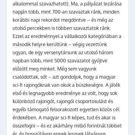
alkalommal szavazhatott). Ma, a pályázat lezárása
napján több, mint 700-an szavaztak ránk, minden
korábbi napi rekordot megdöntve – és még az
utolsó percekben is többen szavaztatok ránk.
Ezzel az eredménnyel a vállalkozói kategóriában a
második helyre kerültünk – végig vezettünk
ugyan, de egy versenytársunk az utolsó három
napban több, mint 5000 szavazatot gyűjtve
előzött meg minket. Még sem vagyunk
csalódottak, sőt – azt gondoljuk, hogy a magyar
sci-fi rajongóknak van okuk a büszkeségre. A játék
első és legnagyobb eredménye az volt, hogy sok
különböző rajongót, rajongói csoportosulást és
egyéb támogató felsorakozott egyetlen közös cél
érdekében. A magyar sci-fi képes, tud és akar is
összefogni – és ez akárhány millió forintnál többet
ér, és hosszútávon ennek lesznek látványos