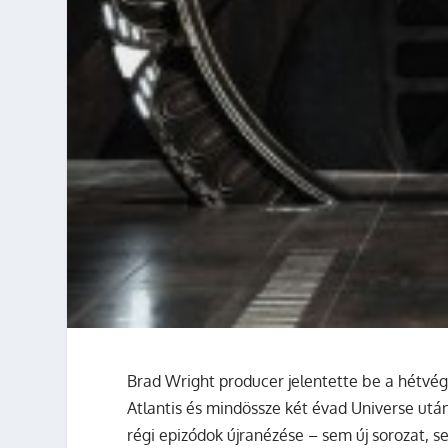
Brad Wright producer jelentette be a hétvégé
Atlantis és mindössze két évad Universe ut
régi epizódok újranézése – sem új sorozat, 