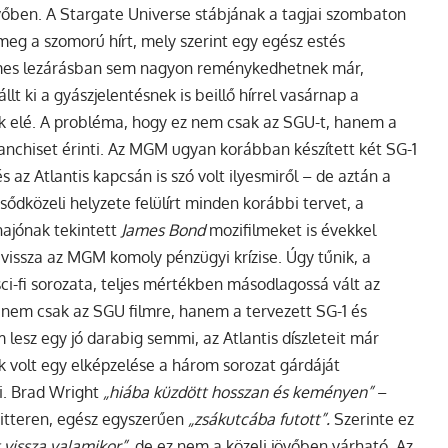
vőben.
A Stargate Universe stábjának a tagjai szombaton
meg a szomorú hírt, mely szerint egy egész estés
mes lezárásban sem nagyon reménykedhetnek már,
llt ki a gyászjelentésnek is beillő hírrel vasárnap a
k elé. A probléma, hogy ez nem csak az SGU-t, hanem a
franchiset érinti. Az MGM ugyan korábban készített két SG-1
és az Atlantis kapcsán is szó volt ilyesmiről – de aztán a
csődközeli helyzete felülírt minden korábbi tervet, a
hajónak tekintett
James Bond
mozifilmeket is évekkel
 vissza az MGM komoly pénzügyi krízise. Úgy tűnik, a
sci-fi sorozata, teljes mértékben másodlagossá vált az
 nem csak az SGU filmre, hanem a tervezett SG-1 és
m lesz egy jó darabig semmi, az Atlantis díszleteit már
k volt egy elképzelése a három sorozat gárdáját
i. Brad Wright
„hiába küzdött hosszan és keményen”
–
itteren, egész egyszerűen
„zsákutcába futott”.
Szerinte ez
 vissza valamikor”
, de ez nem a közeli jövőben várható. Az