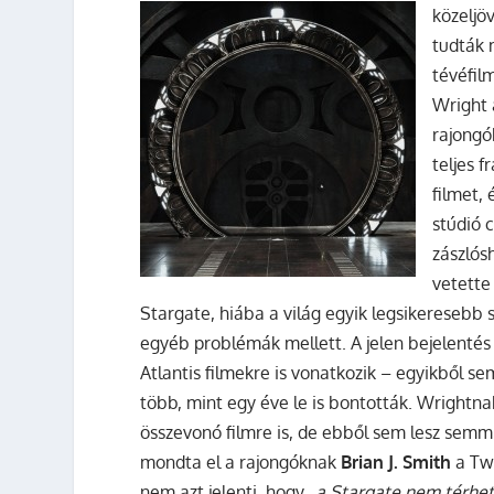
közeljö
tudták 
tévéfil
Wright á
rajongó
teljes 
filmet, 
stúdió 
zászlós
vetette
Stargate, hiába a világ egyik legsikeresebb 
egyéb problémák mellett. A jelen bejelentés
Atlantis filmekre is vonatkozik – egyikből se
több, mint egy éve le is bontották. Wrightna
összevonó filmre is, de ebből sem lesz semm
mondta el a rajongóknak
Brian J. Smith
a Tw
nem azt jelenti, hogy
„a Stargate nem térhet