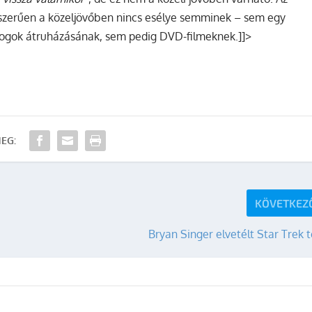
yszerűen a közeljövőben nincs esélye semminek – sem egy
 jogok átruházásának, sem pedig DVD-filmeknek.]]>
EG:
KÖVETKEZ
Bryan Singer elvetélt Star Trek 