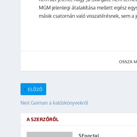
MGM jelenlegi átalakítása mellett egész eg
másik csatornán való visszatérésnek, sem a
OSSZA M
ELŐZŐ
Neil Gaiman a kalózkönyvekről
A SZERZŐRŐL
SFportal