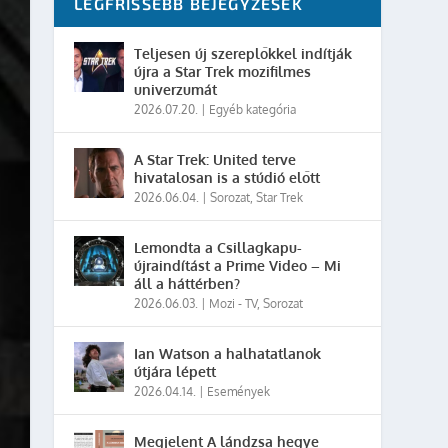
LEGFRISSEBB BEJEGYZÉSEK
Teljesen új szereplőkkel indítják
újra a Star Trek mozifilmes
univerzumát
2026.07.20.
|
Egyéb kategória
A Star Trek: United terve
hivatalosan is a stúdió előtt
2026.06.04.
|
Sorozat
,
Star Trek
Lemondta a Csillagkapu-
újraindítást a Prime Video – Mi
áll a háttérben?
2026.06.03.
|
Mozi - TV
,
Sorozat
Ian Watson a halhatatlanok
útjára lépett
2026.04.14.
|
Események
Megjelent A lándzsa hegye