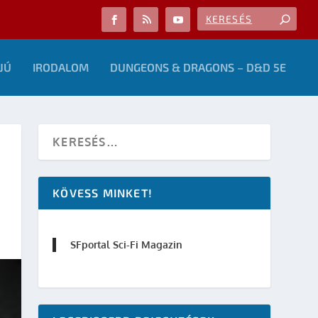
JÚ
IRODALOM
DUNGEONS & DRAGONS – D&D 5E
KÖVESS MINKET!
SFportal Sci-Fi Magazin