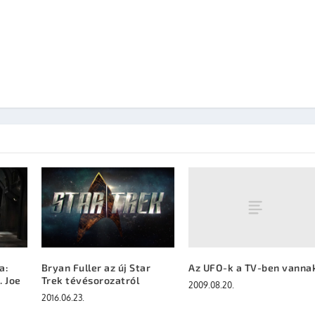
Az UFO-k a TV-ben vanna
a:
Bryan Fuller az új Star
. Joe
Trek tévésorozatról
2009.08.20.
2016.06.23.