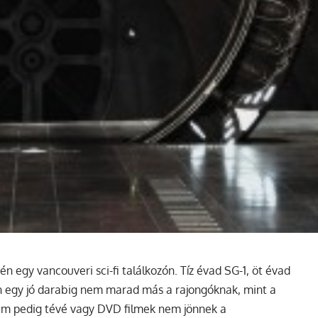
n egy vancouveri sci-fi találkozón. Tíz évad SG-1, öt évad
án egy jó darabig nem marad más a rajongóknak, mint a
sem pedig tévé vagy DVD filmek nem jönnek a