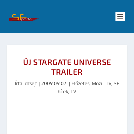
ÚJ STARGATE UNIVERSE
TRAILER
Írta:
dzsejt
|
2009.09.07.
|
Előzetes
,
Mozi - TV
,
SF
hírek
,
TV