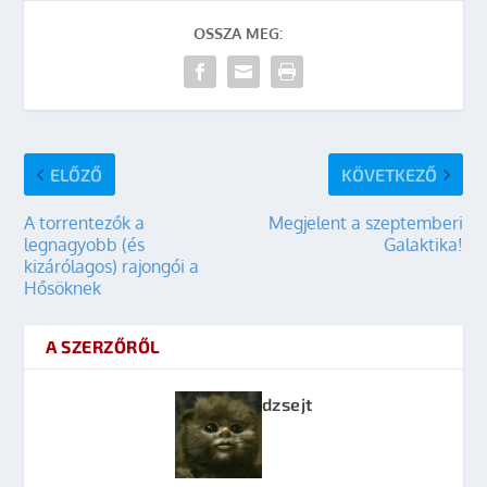
OSSZA MEG:
ELŐZŐ
KÖVETKEZŐ
A torrentezők a
Megjelent a szeptemberi
legnagyobb (és
Galaktika!
kizárólagos) rajongói a
Hősöknek
A SZERZŐRŐL
dzsejt