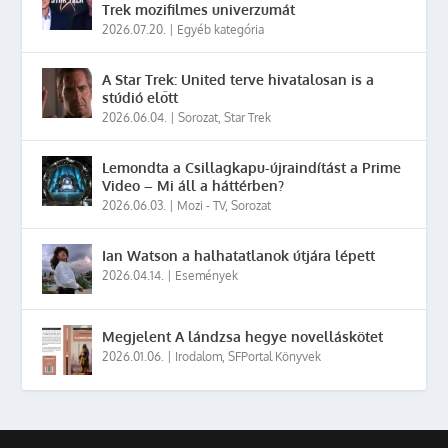
Trek mozifilmes univerzumát
2026.07.20.
|
Egyéb kategória
A Star Trek: United terve hivatalosan is a
stúdió előtt
2026.06.04.
|
Sorozat
,
Star Trek
Lemondta a Csillagkapu-újraindítást a Prime
Video – Mi áll a háttérben?
2026.06.03.
|
Mozi - TV
,
Sorozat
Ian Watson a halhatatlanok útjára lépett
2026.04.14.
|
Események
Megjelent A lándzsa hegye novelláskötet
2026.01.06.
|
Irodalom
,
SFPortal Könyvek