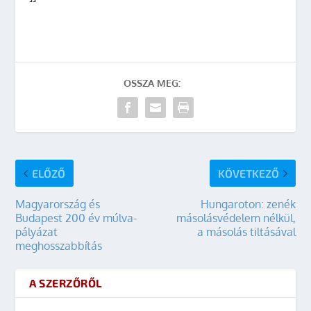
OSSZA MEG:
ELŐZŐ
KÖVETKEZŐ
Magyarország és
Hungaroton: zenék
Budapest 200 év múlva-
másolásvédelem nélkül,
pályázat
a másolás tiltásával
meghosszabbítás
A SZERZŐRŐL