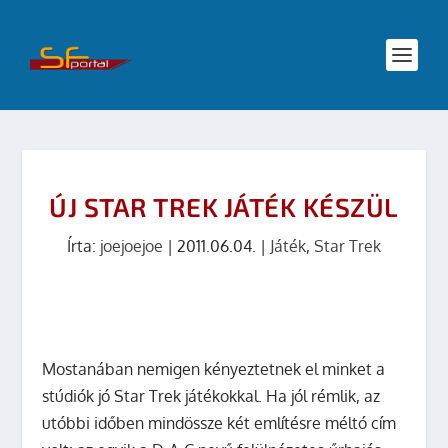
ÚJ STAR TREK JÁTÉK KÉSZÜL
Írta:
joejoejoe
|
2011.06.04.
|
Játék
,
Star Trek
Mostanában nemigen kényeztetnek el minket a
stúdiók jó Star Trek játékokkal. Ha jól rémlik, az
utóbbi időben mindössze két említésre méltó cím