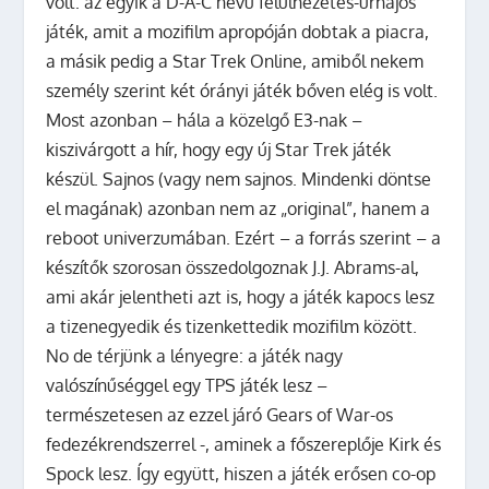
volt: az egyik a D-A-C nevű felülnézetes-űrhajós
játék, amit a mozifilm apropóján dobtak a piacra,
a másik pedig a Star Trek Online, amiből nekem
személy szerint két órányi játék bőven elég is volt.
Most azonban – hála a közelgő E3-nak –
kiszivárgott a hír, hogy egy új Star Trek játék
készül. Sajnos (vagy nem sajnos. Mindenki döntse
el magának) azonban nem az „original”, hanem a
reboot univerzumában. Ezért – a forrás szerint – a
készítők szorosan összedolgoznak J.J. Abrams-al,
ami akár jelentheti azt is, hogy a játék kapocs lesz
a tizenegyedik és tizenkettedik mozifilm között.
No de térjünk a lényegre: a játék nagy
valószínűséggel egy TPS játék lesz –
természetesen az ezzel járó Gears of War-os
fedezékrendszerrel -, aminek a főszereplője Kirk és
Spock lesz. Így együtt, hiszen a játék erősen co-op