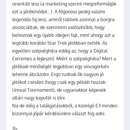
orientált lesz (a marketing szerint megreformálják
ezt a játékmódot…). A főgonosz pedig valami
legendás faj lesz, amiről többek azonnal a borgra
asszociáltak, de szerintem valószínűbb, hogy
behoznak egy újabb idegen fajt, mint ahogy azt a
legtöbb korábbi Star Trek játékban tették. Az
egyetlen szépséghiba eddig az, hogy a Digital
Extremes a fejlesztő. Miért is szépséghiba? Mert a
játékaik minőségét legjobban egy sinusgörbén
lehetne ábrázolni. Ergo tudnak ők nagyon jó
játékot csinálni (hogy csak egy példát hozzak:
Unreal Tournament), de ugyanakkor képesek
oltári nagy kapufát is lőni.
Na de elég a találgatásokból, a közelgő E3 minden
bizonnyal jópár kérdésünkre választ fog adni.
]]>