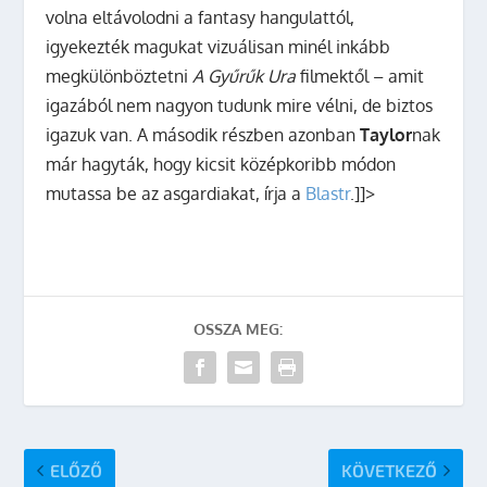
volna eltávolodni a fantasy hangulattól,
igyekezték magukat vizuálisan minél inkább
megkülönböztetni
A Gyűrűk Ura
filmektől – amit
igazából nem nagyon tudunk mire vélni, de biztos
igazuk van. A második részben azonban
Taylor
nak
már hagyták, hogy kicsit középkoribb módon
mutassa be az asgardiakat, írja a
Blastr
.]]>
OSSZA MEG:
ELŐZŐ
KÖVETKEZŐ