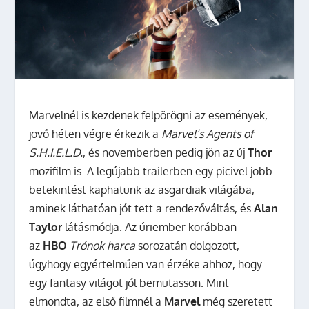
Marvelnél is kezdenek felpörögni az események,
jövő héten végre érkezik a
Marvel’s Agents of
S.H.I.E.L.D.
, és novemberben pedig jön az új
Thor
mozifilm is. A legújabb trailerben egy picivel jobb
betekintést kaphatunk az asgardiak világába,
aminek láthatóan jót tett a rendezőváltás, és
Alan
Taylor
látásmódja. Az úriember korábban
az
HBO
Trónok harca
sorozatán dolgozott,
úgyhogy egyértelműen van érzéke ahhoz, hogy
egy fantasy világot jól bemutasson. Mint
elmondta, az első filmnél a
Marvel
még szeretett