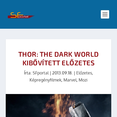
THOR: THE DARK WORLD
KIBŐVÍTETT ELŐZETES
Írta:
SFportal
|
2013.09.18.
|
Előzetes
,
Képregényfilmek
,
Marvel
,
Mozi