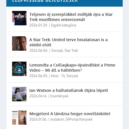
Teljesen új szereplőkkel indítják újra a Star
Trek mozifilmes univerzumát
2026.07.20.
|
Egyéb kategória
A Star Trek: United terve hivatalosan is a
stúdió előtt
2026.06.04.
|
Sorozat
,
Star Trek
Lemondta a Csillagkapu-újraindítást a Prime
Video – Mi áll a háttérben?
2026.06.03.
|
Mozi - TV
,
Sorozat
Ian Watson a halhatatlanok útjára lépett
2026.04.14.
|
Események
Megjelent A lándzsa hegye novelláskötet
2026.01.06.
|
Irodalom
,
SFPortal Könyvek