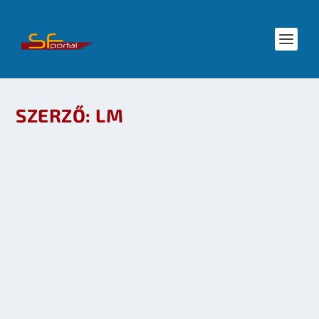
SZERZŐ:
LM
KÍNÁBAN BEINDULT AZ AVATAR-TURIZMUS…
VAGY MÉGSEM?
Írta:
LM
|
2010.02.05.
|
Mozi - TV
OLVASS TOVÁBB