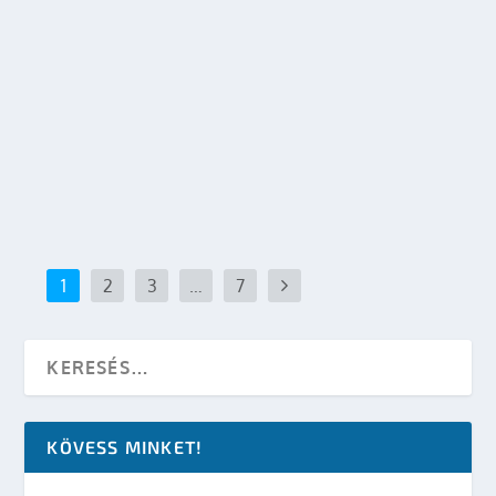
Írta:
LM
|
2010.01.23.
|
Mozi - TV
OLVASS TOVÁBB
1
2
3
…
7
KÖVESS MINKET!