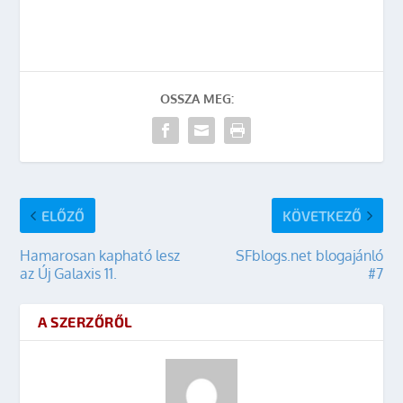
OSSZA MEG:
ELŐZŐ
KÖVETKEZŐ
Hamarosan kapható lesz
SFblogs.net blogajánló
az Új Galaxis 11.
#7
A SZERZŐRŐL