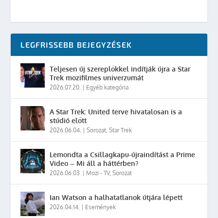
LEGFRISSEBB BEJEGYZÉSEK
Teljesen új szereplőkkel indítják újra a Star
Trek mozifilmes univerzumát
2026.07.20.
|
Egyéb kategória
A Star Trek: United terve hivatalosan is a
stúdió előtt
2026.06.04.
|
Sorozat
,
Star Trek
Lemondta a Csillagkapu-újraindítást a Prime
Video – Mi áll a háttérben?
2026.06.03.
|
Mozi - TV
,
Sorozat
Ian Watson a halhatatlanok útjára lépett
2026.04.14.
|
Események