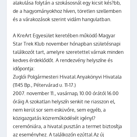
alakulása folytán a szokásosnál egy kicsit kés?bb,
de a hagyományokhoz híven, töretlen szellemben
és a várakozások szerint vidám hangulatban.
A KreArt Egyesület keretében működő Magyar
Star Trek Klub november hónapban születésnapi
találkozót tart, amelyre szeretettel várnak minden
kedves érdeklődőt. A rendezvény helyszíne és
időpontja:
Zuglói Polgármesteri Hivatal Anyakönyvi Hivatala
(1145 Bp., Pétervárad u. 11-17.)
2007. november 11., vasárnap, 10.00 órától 16.00
óráig
A szokatlan helyszín senkit ne riasszon el,
nem kerül sor sem esküvőre, sem egyéb, a
közigazgatás közreműködését igényl?
ceremóniára, a hivatal pusztán a termet biztosítja
az eseményhez. A találkozón ezúttal
Az új