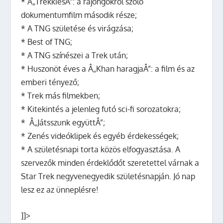
*
Â„TrekkiesÂ”
: a rajongókról szóló
dokumentumfilm második része;
* A TNG születése és virágzása;
* Best of TNG;
* A TNG színészei a Trek után;
* Huszonöt éves a Â„
Khan haragja
Â”: a film és az
emberi tényező;
* Trek más filmekben;
* Kitekintés a jelenleg futó sci-fi sorozatokra;
* Â„Játsszunk együttÂ”;
* Zenés videóklipek és egyéb érdekességek;
* A születésnapi torta közös elfogyasztása.
A
szervezők minden érdeklődőt szeretettel várnak a
Star Trek negyvenegyedik születésnapján. Jó nap
lesz ez az ünneplésre!
]]>