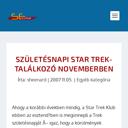
SZÜLETÉSNAPI STAR TREK-
TALÁLKOZÓ NOVEMBERBEN
Írta:
sheenard
|
2007.11.05.
|
Egyéb kategória
Ahogy a korábbi években mindig, a
Star Trek Klub
ebben az esztend?ben is megünnepli a Trek
születésnapját Â– igaz, hogy a körülmények