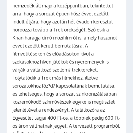
nemzedék
áll majd a középpontban, tekintettel
arra, hogy a sorozat éppen húsz évvel ezelőtt
indult útjára, hogy azután hét évadon keresztül
hordozza tovább a Trek örökségét. Szó esik a
Khan haragja
című mozifilmről is, amely huszonöt
évvel ezelőtt került bemutatásra. A
filmvetítéseken és előadásokon kívül a
szokásokhoz híven játékok és nyeremények is
várják a vállalkozó szellem? trekkereket.
Folytatódik a Trek más filmekhez, illetve
sorozatokhoz főz?d? kapcsolatának bemutatása,
és lehetséges, hogy a sorozat szinkronizálásában
közreműködő színművészek egyike is megtiszteli
jelenlétével a rendezvényt. A találkozóra az
Egyesület tagjai 400 Ft-os, a többiek pedig 600 Ft-
os áron válthatnak jegyet. A tervezett programból: