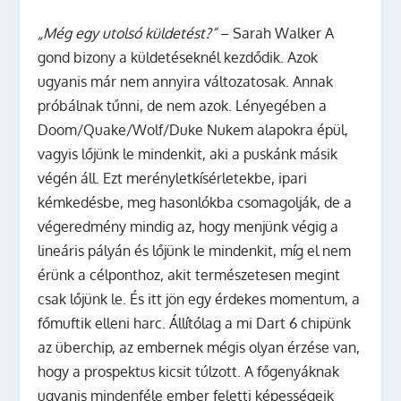
„Még egy utolsó küldetést?”
– Sarah Walker A
gond bizony a küldetéseknél kezdődik. Azok
ugyanis már nem annyira változatosak. Annak
próbálnak tűnni, de nem azok. Lényegében a
Doom/Quake/Wolf/Duke Nukem alapokra épül,
vagyis lőjünk le mindenkit, aki a puskánk másik
végén áll. Ezt merényletkísérletekbe, ipari
kémkedésbe, meg hasonlókba csomagolják, de a
végeredmény mindig az, hogy menjünk végig a
lineáris pályán és lőjünk le mindenkit, míg el nem
érünk a célponthoz, akit természetesen megint
csak lőjünk le. És itt jön egy érdekes momentum, a
főmuftik elleni harc. Állítólag a mi Dart 6 chipünk
az überchip, az embernek mégis olyan érzése van,
hogy a prospektus kicsit túlzott. A főgenyáknak
ugyanis mindenféle ember feletti képességeik