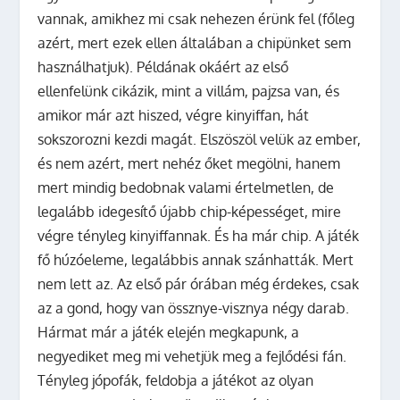
vannak, amikhez mi csak nehezen érünk fel (főleg
azért, mert ezek ellen általában a chipünket sem
használhatjuk). Példának okáért az első
ellenfelünk cikázik, mint a villám, pajzsa van, és
amikor már azt hiszed, végre kinyiffan, hát
sokszorozni kezdi magát. Elszöszöl velük az ember,
és nem azért, mert nehéz őket megölni, hanem
mert mindig bedobnak valami értelmetlen, de
legalább idegesítő újabb chip-képességet, mire
végre tényleg kinyiffannak. És ha már chip. A játék
fő húzóeleme, legalábbis annak szánhatták. Mert
nem lett az. Az első pár órában még érdekes, csak
az a gond, hogy van össznye-visznya négy darab.
Hármat már a játék elején megkapunk, a
negyediket meg mi vehetjük meg a fejlődési fán.
Tényleg jópofák, feldobja a játékot az olyan