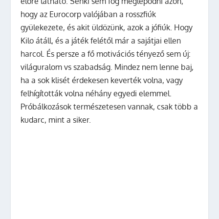
előre látható. Senki sem fog meglepődni azon,
hogy az Eurocorp valójában a rosszfiúk
gyülekezete, és akit üldözünk, azok a jófiúk. Hogy
Kilo átáll, és a játék felétől már a sajátjai ellen
harcol. És persze a fő motivációs tényező sem új:
világuralom vs szabadság. Mindez nem lenne baj,
ha a sok klisét érdekesen keverték volna, vagy
felhígították volna néhány egyedi elemmel.
Próbálkozások természetesen vannak, csak több a
kudarc, mint a siker.