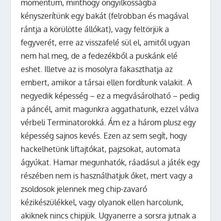
momentum, minthogy öngyilkosságba
kényszerítünk egy bakát (felrobban és magával
rántja a körülötte állókat), vagy feltörjük a
fegyverét, erre az visszafelé sül el, amitől ugyan
nem hal meg, de a fedezékből a puskánk elé
eshet. Illetve az is mosolyra fakaszthatja az
embert, amikor a társai ellen fordítunk valakit. A
negyedik képesség – ez a megvásárolható – pedig
a páncél, amit magunkra aggathatunk, ezzel válva
vérbeli Terminatorokká. Ám ez a három plusz egy
képesség sajnos kevés. Ezen az sem segít, hogy
hackelhetünk liftajtókat, pajzsokat, automata
ágyúkat. Hamar megunhatók, ráadásul a játék egy
részében nem is használhatjuk őket, mert vagy a
zsoldosok jelennek meg chip-zavaró
kézikészülékkel, vagy olyanok ellen harcolunk,
akiknek nincs chipjük. Ugyanerre a sorsra jutnak a