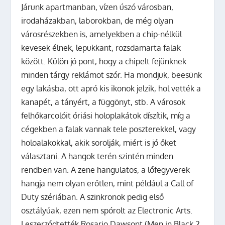
Járunk apartmanban, vízen úszó városban,
irodaházakban, laborokban, de még olyan
városrészekben is, amelyekben a chip-nélkül
kevesek élnek, lepukkant, rozsdamarta falak
között. Külön jó pont, hogy a chipelt fejünknek
minden tárgy reklámot szór. Ha mondjuk, beesünk
egy lakásba, ott apró kis ikonok jelzik, hol vették a
kanapét, a tányért, a függönyt, stb. A városok
felhőkarcolóit óriási holoplakátok díszítik, míg a
cégekben a falak vannak tele poszterekkel, vagy
holoalakokkal, akik sorolják, miért is jó őket
választani. A hangok terén szintén minden
rendben van. A zene hangulatos, a lőfegyverek
hangja nem olyan erőtlen, mint például a Call of
Duty szériában. A szinkronok pedig első
osztályúak, ezen nem spórolt az Electronic Arts.
Leszerződtették Rosario Dawsont (Men in Black 2,