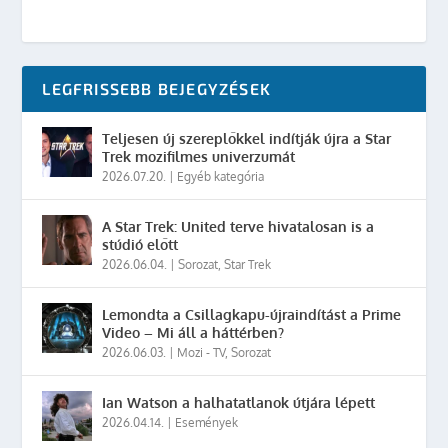
LEGFRISSEBB BEJEGYZÉSEK
Teljesen új szereplőkkel indítják újra a Star
Trek mozifilmes univerzumát
2026.07.20.
|
Egyéb kategória
A Star Trek: United terve hivatalosan is a
stúdió előtt
2026.06.04.
|
Sorozat
,
Star Trek
Lemondta a Csillagkapu-újraindítást a Prime
Video – Mi áll a háttérben?
2026.06.03.
|
Mozi - TV
,
Sorozat
Ian Watson a halhatatlanok útjára lépett
2026.04.14.
|
Események