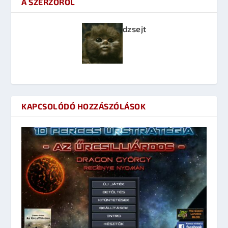
A SZERZŐRŐL
dzsejt
KAPCSOLÓDÓ HOZZÁSZÓLÁSOK