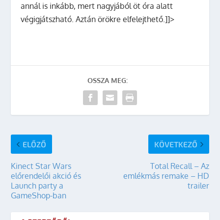
annál is inkább, mert nagyjából öt óra alatt
végigjátszható. Aztán örökre elfelejthető.]]>
OSSZA MEG:
ELŐZŐ
KÖVETKEZŐ
Kinect Star Wars
Total Recall – Az
előrendelői akció és
emlékmás remake – HD
Launch party a
trailer
GameShop-ban