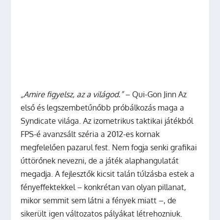
„Amire figyelsz, az a világod.”
– Qui-Gon Jinn Az
első és legszembetűnőbb próbálkozás maga a
Syndicate világa. Az izometrikus taktikai játékból
FPS-é avanzsált széria a 2012-es kornak
megfelelően pazarul fest. Nem fogja senki grafikai
úttörőnek nevezni, de a játék alaphangulatát
megadja. A fejlesztők kicsit talán túlzásba estek a
fényeffektekkel – konkrétan van olyan pillanat,
mikor semmit sem látni a fények miatt –, de
sikerült igen változatos pályákat létrehozniuk.