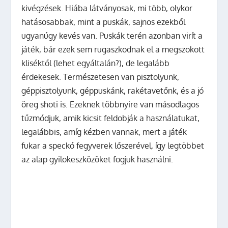
kivégzések. Hiába látványosak, mi több, olykor
hatásosabbak, mint a puskák, sajnos ezekből
ugyanúgy kevés van. Puskák terén azonban virít a
játék, bár ezek sem rugaszkodnak el a megszokott
kliséktől (lehet egyáltalán?), de legalább
érdekesek. Természetesen van pisztolyunk,
géppisztolyunk, géppuskánk, rakétavetőnk, és a jó
öreg shoti is. Ezeknek többnyire van másodlagos
tűzmódjuk, amik kicsit feldobják a használatukat,
legalábbis, amíg kézben vannak, mert a játék
fukar a speckó fegyverek lőszerével, így legtöbbet
az alap gyilokeszközöket fogjuk használni.