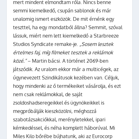
mert mindent elmondtam róla. Nincs benne
semmi kiemelkedő, csupán sablonok és már
unalomig ismert eszközök. De mit érnénk egy
teszttel, ha egy mondatból állna? Semmit, szóval
lássuk, miért nem lett kiemelkedő a Starbreeze
Studios Syndicate remake-je.
„Sosem lesztek
értelmes faj, míg filmeket tesztek a reklámok
közé.”
– Martin bácsi. A történet 2069-ben
játszódik. Az uralom ekkor már a multicégek, az
úgynevezett Szindikátusok kezében van. Céljuk,
hogy mindenki az ő termékeiket vásárolja, és ezt
nem csak reklámokkal, de saját
zsoldoshadseregeikkel és ügynökeikkel is
megpróbálják kieszközölni, méghozzá
szabotázsakciókkal, merényletekkel, ipari
kémkedéssel, és néha komplett háborúval. Mi
Miles Kilo bőrébe bújhatunk, aki az Eurocorp