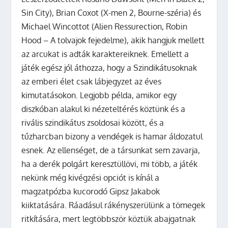
Sin City), Brian Coxot (X-men 2, Bourne-széria) és
Michael Wincottot (Alien Ressurection, Robin
Hood – A tolvajok fejedelme), akik hangjuk mellett
az arcukat is adták karaktereiknek. Emellett a
játék egész jól áthozza, hogy a Szindikátusoknak
az emberi élet csak lábjegyzet az éves
kimutatásokon. Legjobb példa, amikor egy
diszkóban alakul ki nézeteltérés köztünk és a
rivális szindikátus zsoldosai között, és a
tűzharcban bizony a vendégek is hamar áldozatul
esnek. Az ellenséget, de a társunkat sem zavarja,
ha a derék polgárt keresztüllövi, mi több, a játék
nekünk még kivégzési opciót is kínál a
magzatpózba kucorodó Gipsz Jakabok
kiiktatására. Ráadásul rákényszerülünk a tömegek
ritkítására, mert legtöbbször köztük abajgatnak