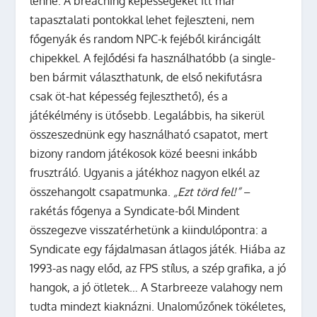
lenne. A breaching képességeket itt már
tapasztalati pontokkal lehet fejleszteni, nem
főgenyák és random NPC-k fejéből kiráncigált
chipekkel. A fejlődési fa használhatóbb (a single-
ben bármit választhatunk, de első nekifutásra
csak öt-hat képesség fejleszthető), és a
játékélmény is ütősebb. Legalábbis, ha sikerül
összeszednünk egy használható csapatot, mert
bizony random játékosok közé beesni inkább
frusztráló. Ugyanis a játékhoz nagyon elkél az
összehangolt csapatmunka.
„Ezt törd fel!”
–
rakétás főgenya a Syndicate-ből Mindent
összegezve visszatérhetünk a kiindulópontra: a
Syndicate egy fájdalmasan átlagos játék. Hiába az
1993-as nagy előd, az FPS stílus, a szép grafika, a jó
hangok, a jó ötletek… A Starbreeze valahogy nem
tudta mindezt kiaknázni. Unaloműzőnek tökéletes,