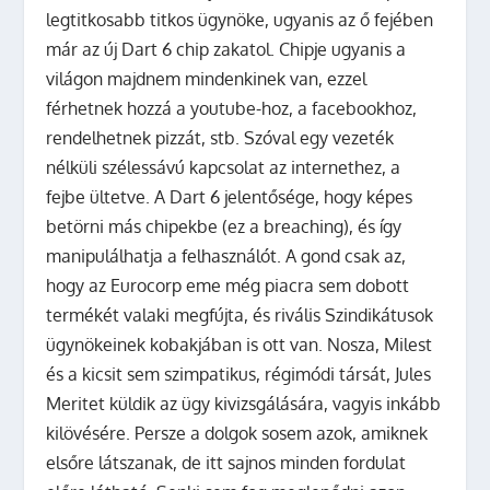
legtitkosabb titkos ügynöke, ugyanis az ő fejében
már az új Dart 6 chip zakatol. Chipje ugyanis a
világon majdnem mindenkinek van, ezzel
férhetnek hozzá a youtube-hoz, a facebookhoz,
rendelhetnek pizzát, stb. Szóval egy vezeték
nélküli szélessávú kapcsolat az internethez, a
fejbe ültetve. A Dart 6 jelentősége, hogy képes
betörni más chipekbe (ez a breaching), és így
manipulálhatja a felhasználót. A gond csak az,
hogy az Eurocorp eme még piacra sem dobott
termékét valaki megfújta, és rivális Szindikátusok
ügynökeinek kobakjában is ott van. Nosza, Milest
és a kicsit sem szimpatikus, régimódi társát, Jules
Meritet küldik az ügy kivizsgálására, vagyis inkább
kilövésére. Persze a dolgok sosem azok, amiknek
elsőre látszanak, de itt sajnos minden fordulat