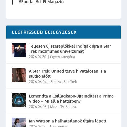
SFportal Sci-Fi Magazin
LEGFRISSEBB BEJEGYZÉSEK
Teljesen új szereplőkkel indítják újra a Star
Trek mozifilmes univerzumát
2026.07.20.
|
Egyéb kategória
A Star Trek: United terve hivatalosan is a
stúdió előtt
2026.06.04.
|
Sorozat
,
Star Trek
Lemondta a Csillagkapu-újraindítást a Prime
Video – Mi áll a háttérben?
2026.06.03.
|
Mozi - TV
,
Sorozat
Ian Watson a halhatatlanok útjára lépett
2026.04.14.
|
Események