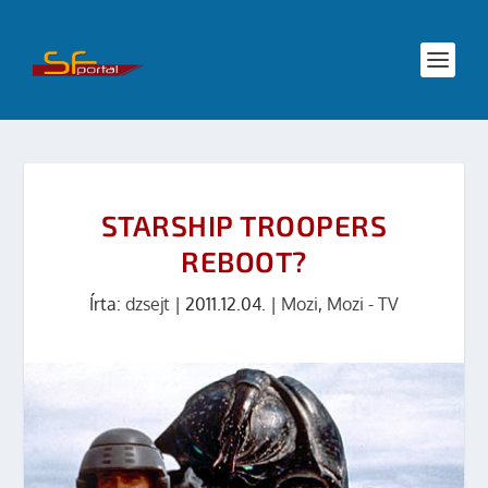
STARSHIP TROOPERS
REBOOT?
Írta:
dzsejt
|
2011.12.04.
|
Mozi
,
Mozi - TV