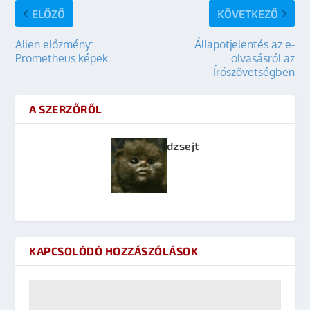
ELŐZŐ
KÖVETKEZŐ
Alien előzmény:
Állapotjelentés az e-
Prometheus képek
olvasásról az
Írószövetségben
A SZERZŐRŐL
dzsejt
KAPCSOLÓDÓ HOZZÁSZÓLÁSOK