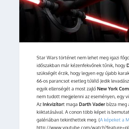
Star Wars történet nem lehet meg igazi főgono
időszakban már kézenfekvőnek tűnik, hogy
D
szükségét érzik, hogy legyen egy újabb karak
66-os parancsot esetleg túlélő Jedik levadás
egyik ellenségét a most zajló
New York Com
nem tudott megjelenni az eseményen, egy vi
Az
Inkvizítor
t maga
Darth Vader
bízza meg a
kiiktatásával. A conon több képet is bemutat
galériában tekinthettek meg. (
A képeket a M
http://www.youtube.com/watch?feature=pl