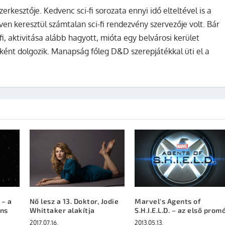
zerkesztője. Kedvenc sci-fi sorozata ennyi idő elteltével is a
ven keresztül számtalan sci-fi rendezvény szervezője volt. Bár
fi, aktivitása alább hagyott, mióta egy belvárosi kerület
ként dolgozik. Manapság főleg D&D szerepjátékkal üti el a
 – a
Nő lesz a 13. Doktor, Jodie
Marvel's Agents of
ens
Whittaker alakítja
S.H.I.E.L.D. – az első prom
2017.07.16.
2013.05.13.