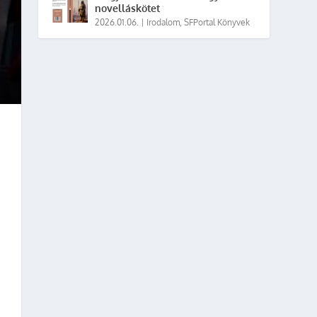
novelláskötet
2026.01.06.
|
Irodalom
,
SFPortal Könyvek