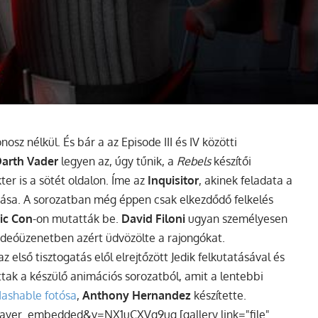
sz nélkül. És bár a az Episode III és IV közötti
arth Vader
legyen az, úgy tűnik, a
Rebels
készítői
ter is a sötét oldalon. Íme az
Inquisitor
, akinek feladata a
zása.
A sorozatban még éppen csak elkezdődő felkelés
ic Con
-on mutatták be.
David Filoni
ugyan személyesen
deóüzenetben azért üdvözölte a rajongókat.
z első tisztogatás elől elrejtőzött Jedik felkutatásával és
tak a készülő animációs sorozatból, amit a lentebbi
ashable fotósa
,
Anthony Hernandez
készítette.
ayer_embedded&v=NX1uCXVg9ug [gallery link="file"