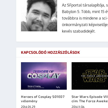
Az SFportal társalapítója, s
Babylon 5. Több, mint 15 é
továbbra is mindene a sci-
önkormányzati képviselője
kevés szabadidejét.
KAPCSOLÓDÓ HOZZÁSZÓLÁSOK
Heroes of Cosplay S01E07
Star Wars Episode VII
vélemény
cím: The Force Awek
2014.05.29.
2014.11.06.