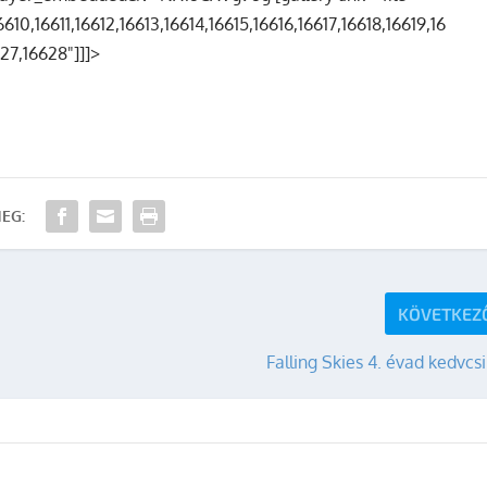
0,16611,16612,16613,16614,16615,16616,16617,16618,16619,16
27,16628"]]]>
EG:
KÖVETKEZ
Falling Skies 4. évad kedvcs