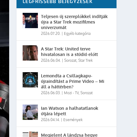
LEGFRISSEBB BEJEGYZÉSEK
Teljesen új szereplőkkel indítják
újra a Star Trek mozifilmes
univerzumát
2026.07.20.
|
Egyéb kategória
A Star Trek: United terve
hivatalosan is a stúdió előtt
2026.06.04.
|
Sorozat
,
Star Trek
Lemondta a Csillagkapu-
újraindítást a Prime Video – Mi
áll a háttérben?
2026.06.03.
|
Mozi - TV
,
Sorozat
Ian Watson a halhatatlanok
útjára lépett
2026.04.14.
|
Események
Megjelent A lándzsa hegye