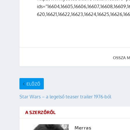
ids="16604,16605,16606,16607,16608,16609,1661
620,16621,16622,16623,16624,16625,16626,166
OSSZA M
ELŐZŐ
Star Wars – a legelső teaser trailer 1976-ból
A SZERZŐRŐL
Merras