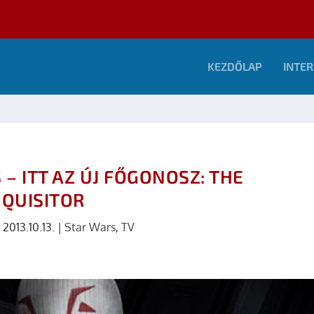
KEZDŐLAP
INTER
– ITT AZ ÚJ FŐGONOSZ: THE
NQUISITOR
|
2013.10.13.
|
Star Wars
,
TV