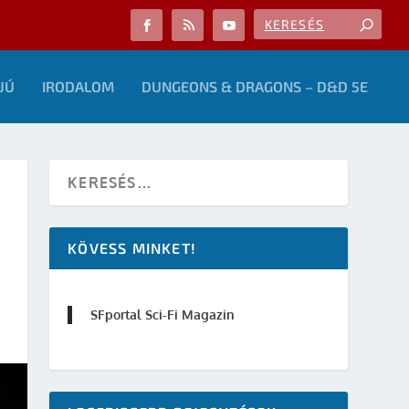
JÚ
IRODALOM
DUNGEONS & DRAGONS – D&D 5E
KÖVESS MINKET!
SFportal Sci-Fi Magazin