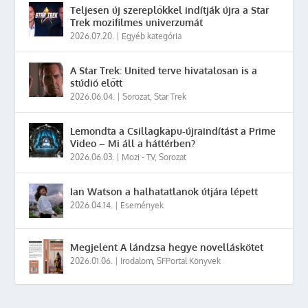
Teljesen új szereplőkkel indítják újra a Star
Trek mozifilmes univerzumát
2026.07.20.
|
Egyéb kategória
A Star Trek: United terve hivatalosan is a
stúdió előtt
2026.06.04.
|
Sorozat
,
Star Trek
Lemondta a Csillagkapu-újraindítást a Prime
Video – Mi áll a háttérben?
2026.06.03.
|
Mozi - TV
,
Sorozat
Ian Watson a halhatatlanok útjára lépett
2026.04.14.
|
Események
Megjelent A lándzsa hegye novelláskötet
2026.01.06.
|
Irodalom
,
SFPortal Könyvek