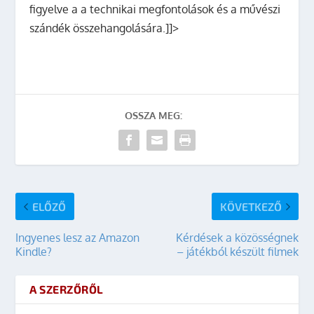
figyelve a a technikai megfontolások és a művészi
szándék összehangolására.]]>
OSSZA MEG:
ELŐZŐ
KÖVETKEZŐ
Ingyenes lesz az Amazon
Kérdések a közösségnek
Kindle?
– játékból készült filmek
A SZERZŐRŐL