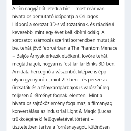
A cím nagyjából lefedi a hírt – most már van
hivatalos bemutató időpontja a Csillagok
Háborúja sorozat 3D-s változatának, és ráadásul
kevesebb, mint egy évet kell kibírni odáig.
A
sorozatot számozás szerinti sorrendben mutatják
be, tehát jövő februárban a
The Phantom Menace
– Baljós Árnyak
érkezik elsőként. Jövőre tehát
megláthatjuk, hogyan is fest Jar-Jar Binks 3D-ben,
Amidala hercegnő a vászonból kilépve is épp
olyan gyönyörű-e, mint 2D-ben… és persze az
űrcsaták és a fénykardpárbajok is valószínűleg
teljesen új élményt fognak jelenteni. Mint a
hivatalos sajtóközlemény fogalmaz, a filmanyag
konvertálása az Industrial Light & Magic (Lucas
trükkcégének) felügyeletével történt –
tiszteletben tartva a forrásnayagot, különösen