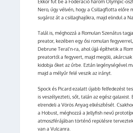
Ekkor fut be a Föderáció három Olympic-oszt
Nero, úgy vélvén, hogy a Csillagflotta előre
sugároz át a csillaghajókra, majd elindul a N
Talál is, méghozzá a Romulan Szenátus tagja
preator, kezében egy ősi romulan fegyverrel
Debrune Teral’n-ra, ahol újjá építhetik a Ro
preatortól a fegyvert, majd megöli, akárcsak 
kidobja őket az űrbe. Eztán legénységével ma
majd a mélyűr felé veszik az irányt.
Spock és Picard ezalatt újabb felfedezést tes
is veszélyezteti, sőt, talán az egész galaxis
elrendeli a Vörös Anyag elkészítését. Csakh
a Hobust, méghozzá a Jellyfish nevű protot
atmoszférájában történő repülésre terveztek,
van a Vulcanra.