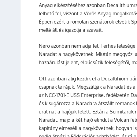
Anyag elkészítéséhez azonban Decalithiumr
lelhető fel, viszont a Vörös Anyag megalko
Éppen ezért a romulan szenátorok elvetik Sp
mellé áll és igazolja a szavait.
Nero azonban nem adja fel. Terhes felesége m
Naradat a nagykövetnek. Miután meggyőzi a l
hazaárulást jelent, elbúcsúzik feleségétől, 
Ott azonban alig kezdik el a Decaltihium bá
csapnak le rájuk. Megszállják a Naradat és 
az NCC-1701-E USS Enterprise, fedélzetén Da
és kisugározza a Naradara átszállt remanok 
uralmat a hajójuk felett. Eztán a Scimitarok
Naradat, majd a két hajó elindul a Vulcan f
kapitány elmeséli a nagykövetnek, hogyan is 
pedig átnézi a Föderációs adatbázist, és rálel