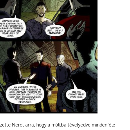
vezette Nerot arra, hogy a múltba tévelyedve mindenféle