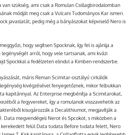
a van szükség, ami csak a Romulan Csillagbirodalomban
tásának módját meg csak a Vulcani Tudományos Kar ismeri.
ock javaslatát, pedig még a bányászokat képviselő Nero is
eggyőzi, hogy segítsen Spocknak, így fel is ajánlja a
egénységét arról, hogy vele tartsanak, ami kvázi
majd Spockkal a fedélzeten elindul a Kimben-rendszerbe.
nyászását, máris Reman Scimitar-osztályú cirkálók
a legénység kivégzésével fenyegetőznek, mikor felbukkan
ta kapitánnyal. Az Enterprise megbénítja a Scimitarokat,
kezéből a fegyvereket, így a romulanok visszavehetik az
 rakteréből kisugározzák a Decalithiumot, megjavítják a
elé. Data megvendégeli Nerot és Spcokot, s miközben a
kerekedett felül Data tudata Before tudata felett, Nero
 James T. Kirk kapitányra, a Csillagflotta egyik leghíresebb