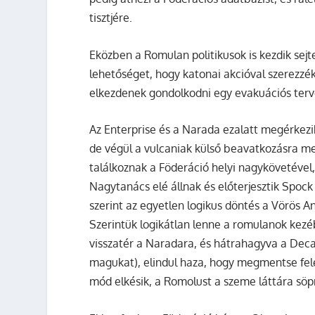
tisztjére.
Eközben a Romulan politikusok is kezdik sejt
lehetőséget, hogy katonai akcióval szerezzék
elkezdenek gondolkodni egy evakuációs terv
Az Enterprise és a Narada ezalatt megérkezi
de végül a vulcaniak külső beavatkozásra m
találkoznak a Föderáció helyi nagykövetével,
Nagytanács elé állnak és előterjesztik Spoc
szerint az egyetlen logikus döntés a Vörös 
Szerintük logikátlan lenne a romulanok kezé
visszatér a Naradara, és hátrahagyva a Deca
magukat), elindul haza, hogy megmentse fe
mód elkésik, a Romolust a szeme láttára söpr