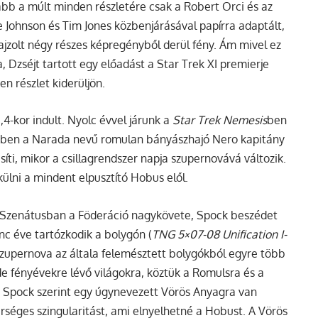
ább a múlt minden részletére csak a Robert Orci és az
Johnson és Tim Jones közbenjárásával papírra adaptált,
jzolt négy részes képregényből derül fény. Ám mivel ez
 Dzséjt tartott egy előadást a Star Trek XI premierje
en részlet kiderüljön.
,4-kor indult. Nyolc évvel járunk a
Star Trek Nemesis
ben
rben a Narada nevű romulan bányászhajó Nero kapitány
íti, mikor a csillagrendszer napja szupernovává változik.
lni a mindent elpusztító Hobus elől.
Szenátusban a Föderáció nagykövete, Spock beszédet
nc éve tartózkodik a bolygón (
TNG 5×07-08 Unification I-
s szupernova az általa felemésztett bolygókból egyre több
 de fényévekre lévő világokra, köztük a Romulsra és a
k, Spock szerint egy úgynevezett Vörös Anyagra van
séges szingularitást, ami elnyelhetné a Hobust. A Vörös