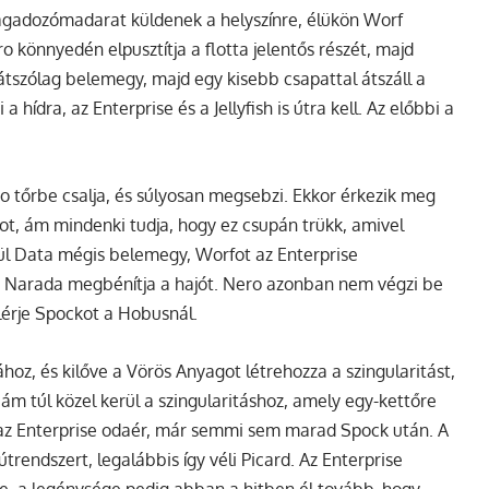
ragadozómadarat küldenek a helyszínre, élükön Worf
o könnyedén elpusztítja a flotta jelentős részét, majd
látszólag belemegy, majd egy kisebb csapattal átszáll a
ídra, az Enterprise és a Jellyfish is útra kell. Az előbbi a
o tőrbe csalja, és súlyosan megsebzi. Ekkor érkezik meg
ot, ám mindenki tudja, hogy ez csupán trükk, amivel
égül Data mégis belemegy, Worfot az Enterprise
a Narada megbénítja a hajót. Nero azonban nem végzi be
elérje Spockot a Hobusnál.
oz, és kilőve a Vörös Anyagot létrehozza a szingularitást,
 ám túl közel kerül a szingularitáshoz, amely egy-kettőre
re az Enterprise odaér, már semmi sem marad Spock után. A
rendszert, legalábbis így véli Picard. Az Enterprise
be, a legénysége pedig abban a hitben él tovább, hogy