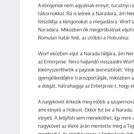
A klingonok nem agyalnak ennyit, tucatnyi 
tábornokkal. Rá is lelnek a Naradara, ám Ner
felszólítja a klingonokat a megadásra. Worf 
Naradara. Miközben ők megpróbálnak eljutni a h
Romulan határ felé, az utóbbi a Hobushoz.
Worf eközben eljut a Narada hídjára, ám Ner
az Enterprise. Nero hajlandó visszaadni Worf
kikényszeríthetik a pajzsok leeresztését. V
gyengélkedőjére transzportálják, miközben 
a dolgát, hátrahagyja az Enterprise-t, hogy 
A nagykövet érkezik meg előbb a szupernováh
ami elnyeli a Hobust. Ekkor fut be a Narada,
elnyeli. A Jellyfish sem menekülhet, így mi
nagykövet az élete árán mentette meg a Tejút
megfordul, és elindul vissza a Föderációs űr