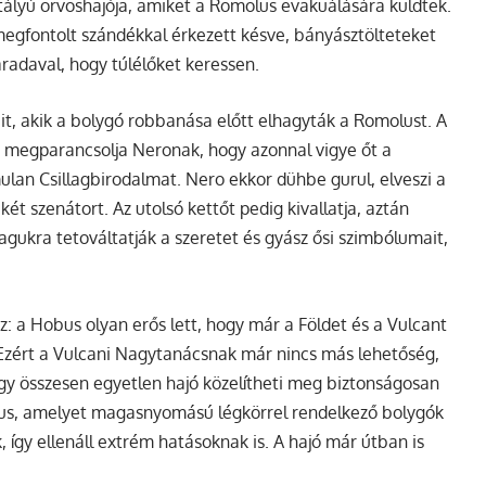
ályú orvoshajója, amiket a Romolus evakuálására küldtek.
 megfontolt szándékkal érkezett késve, bányásztölteteket
aradaval, hogy túlélőket keressen.
it, akik a bolygó robbanása előtt elhagyták a Romolust. A
, megparancsolja Neronak, hogy azonnal vigye őt a
mulan Csillagbirodalmat. Nero ekkor dühbe gurul, elveszi a
két szenátort. Az utolsó kettőt pedig kivallatja, aztán
gukra tetováltatják a szeretet és gyász ősi szimbólumait,
z: a Hobus olyan erős lett, hogy már a Földet és a Vulcant
t. Ezért a Vulcani Nagytanácsnak már nincs más lehetőség,
ogy összesen egyetlen hajó közelítheti meg biztonságosan
ípus, amelyet magasnyomású légkörrel rendelkező bolygók
 így ellenáll extrém hatásoknak is. A hajó már útban is