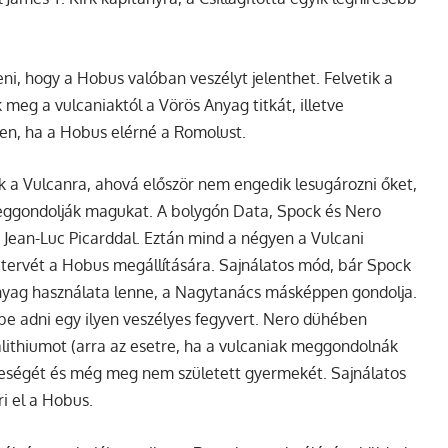
eni, hogy a Hobus valóban veszélyt jelenthet. Felvetik a
 meg a vulcaniaktól a Vörös Anyag titkát, illetve
en, ha a Hobus elérné a Romolust.
k a Vulcanra, ahová először nem engedik lesugározni őket,
eggondolják magukat. A bolygón Data, Spock és Nero
 Jean-Luc Picarddal. Eztán mind a négyen a Vulcani
k tervét a Hobus megállítására. Sajnálatos mód, bár Spock
Anyag használata lenne, a Nagytanács másképpen gondolja.
be adni egy ilyen veszélyes fegyvert. Nero dühében
lithiumot (arra az esetre, ha a vulcaniak meggondolnák
leségét és még meg nem született gyermekét. Sajnálatos
i el a Hobus.