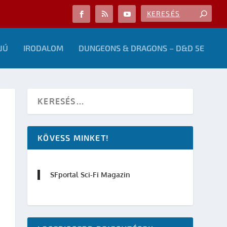
JÚ
IRODALOM
DUNGEONS & DRAGONS – D&D 5E
KÖVESS MINKET!
SFportal Sci-Fi Magazin