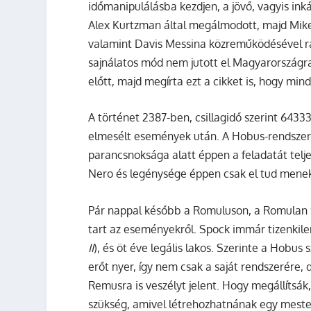
időmanipulálásba kezdjen, a jövő, vagyis ink
Alex Kurtzman által megálmodott, majd Mike 
valamint Davis Messina közreműködésével ra
sajnálatos mód nem jutott el Magyarországra,
előtt, majd megírta ezt a cikket is, hogy mind
A történet 2387-ben, csillagidő szerint 64333
elmesélt események után. A Hobus-rendsze
parancsnoksága alatt éppen a feladatát teljes
Nero és legénysége éppen csak el tud menekü
Pár nappal később a Romuluson, a Romulan 
tart az eseményekről. Spock immár tizenkile
II
), és öt éve legális lakos. Szerinte a Hobu
erőt nyer, így nem csak a saját rendszerére,
Remusra is veszélyt jelent. Hogy megállítsá
szükség, amivel létrehozhatnának egy mester