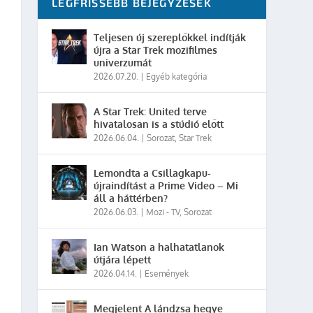
LEGFRISSEBB BEJEGYZÉSEK
Teljesen új szereplőkkel indítják
újra a Star Trek mozifilmes
univerzumát
2026.07.20.
|
Egyéb kategória
A Star Trek: United terve
hivatalosan is a stúdió előtt
2026.06.04.
|
Sorozat
,
Star Trek
Lemondta a Csillagkapu-
újraindítást a Prime Video – Mi
áll a háttérben?
2026.06.03.
|
Mozi - TV
,
Sorozat
Ian Watson a halhatatlanok
útjára lépett
2026.04.14.
|
Események
Megjelent A lándzsa hegye