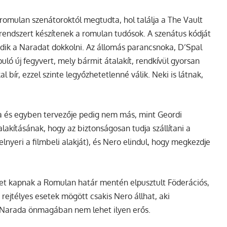
omulan szenátoroktól megtudta, hol találja a The Vault
rrendszert készítenek a romulan tudósok. A szenátus kódját
edik a Naradat dokkolni. Az állomás parancsnoka, D’Spal
ló új fegyvert, mely bármit átalakít, rendkívül gyorsan
 bír, ezzel szinte legyőzhetetlenné válik. Neki is látnak,
tája és egyben tervezője pedig nem más, mint Geordi
alakításának, hogy az biztonságosan tudja szállítani a
elnyeri a filmbeli alakját), és Nero elindul, hogy megkezdje
et kapnak a Romulan határ mentén elpusztult Föderációs,
 rejtélyes esetek mögött csakis Nero állhat, aki
a Narada önmagában nem lehet ilyen erős.