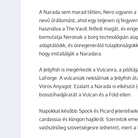
A Narada sem marad tétlen, Nero ugyanis a r
nevű űrállomást, ahol egy teljesen új fegyve
használva a The Vault felfedi magát, és eng
bemutatja Neronak a borg technológián alapu
adaptálódik, és önregeneráló tulajdonságokkal
hogy installálják a Naradara.
A Jellyfish is megérkezik a Vulcanra, a piló
LaForge. A vulcaniak nekilátnak a Jellyfish át
Vörös Anyagot. Ezalatt a Narada is elkészül (
bosszúhadjáratát a Vulcan és a Föld ellen.
Napokkal később Spock és Picard jelentések
cardassiai és klingon hajókról. Szerintük eme
valószínűleg szövetségesre lelhetett, mert 