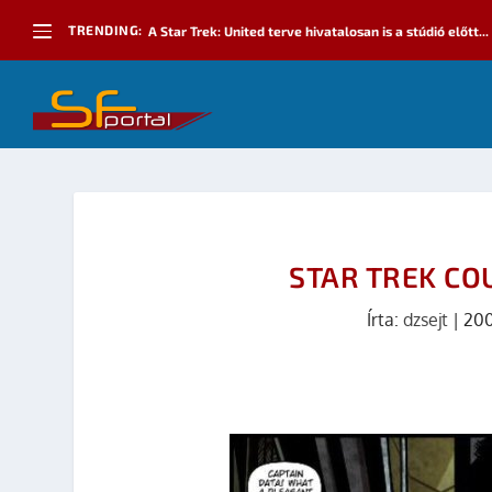
TRENDING:
A Star Trek: United terve hivatalosan is a stúdió előtt...
STAR TREK C
Írta:
dzsejt
|
200