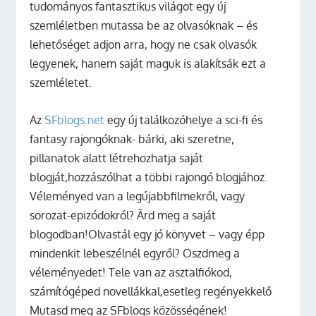
tudományos fantasztikus világot egy új
szemléletben mutassa be az olvasóknak – és
lehetőséget adjon arra, hogy ne csak olvasók
legyenek, hanem saját maguk is alakítsák ezt a
szemléletet.
Az
SFblogs.net
egy új találkozóhelye a sci-fi és
fantasy rajongóknak- bárki, aki szeretne,
pillanatok alatt létrehozhatja saját
blogját,hozzászólhat a többi rajongó blogjához.
Véleményed van a legújabbfilmekről, vagy
sorozat-epizódokról? Ãrd meg a saját
blogodban!Olvastál egy jó könyvet – vagy épp
mindenkit lebeszélnél egyről? Oszdmeg a
véleményedet! Tele van az asztalfiókod,
számítógéped novellákkal,esetleg regényekkelő
Mutasd meg az SFblogs közösségének!