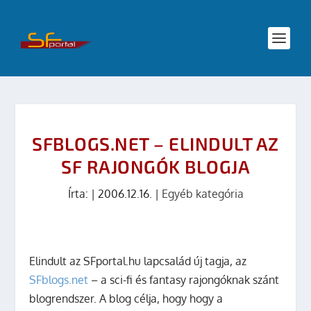
SFBLOGS.NET – ELINDULT AZ
SF RAJONGÓK BLOGJA
Írta:
|
2006.12.16.
|
Egyéb kategória
Elindult az SFportal.hu lapcsalád új tagja, az
SFblogs.net
– a sci-fi és fantasy rajongóknak szánt
blogrendszer. A blog célja, hogy hogy a