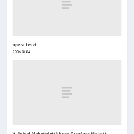
opera teszt
2006.01.04.
V. Bolyai Makettépítő Kupa Országos Makett