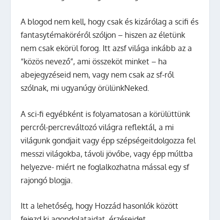
A blogod nem kell, hogy csak és kizárólag a scifi és
fantasytémaköréről szóljon – hiszen az életünk
nem csak ekörül forog. Itt azsf világa inkább az a
“közös nevező”, ami összeköt minket – ha
abejegyzéseid nem, vagy nem csak az sf-ről
szólnak, mi ugyanúgy örülünkNeked.
A sci-fi egyébként is folyamatosan a körülüttünk
percről-percreváltozó világra reflektál, a mi
világunk gondjait vagy épp szépségeitdolgozza fel
messzi világokba, távoli jövőbe, vagy épp múltba
helyezve- miért ne foglalkozhatna mással egy sf
rajongó blogja.
Itt a lehetőség, hogy Hozzád hasonlók között
fejezd ki agondolataidat, érzéseidet,