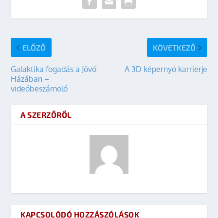
ELŐZŐ
KÖVETKEZŐ
Galaktika fogadás a Jövő
A 3D képernyő karrierje
Házában –
videóbeszámoló
A SZERZŐRŐL
KAPCSOLÓDÓ HOZZÁSZÓLÁSOK