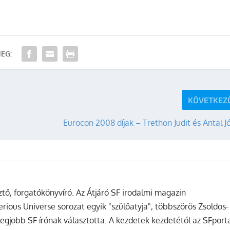
EG:
KÖVETKEZ
Eurocon 2008 díjak – Trethon Judit és Antal J
sztő, forgatókönyvíró. Az Átjáró SF irodalmi magazin
terious Universe sorozat egyik "szülőatyja", többszörös Zsoldos-
legjobb SF írónak választotta. A kezdetek kezdetétől az SFport