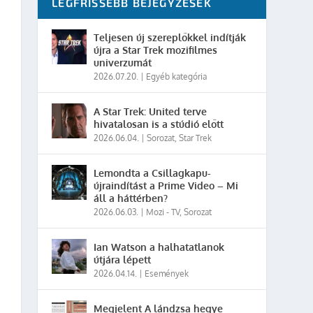
LEGFRISSEBB BEJEGYZÉSEK
Teljesen új szereplőkkel indítják
újra a Star Trek mozifilmes
univerzumát
2026.07.20.
|
Egyéb kategória
A Star Trek: United terve
hivatalosan is a stúdió előtt
2026.06.04.
|
Sorozat
,
Star Trek
Lemondta a Csillagkapu-
újraindítást a Prime Video – Mi
áll a háttérben?
2026.06.03.
|
Mozi - TV
,
Sorozat
Ian Watson a halhatatlanok
útjára lépett
2026.04.14.
|
Események
Megjelent A lándzsa hegye