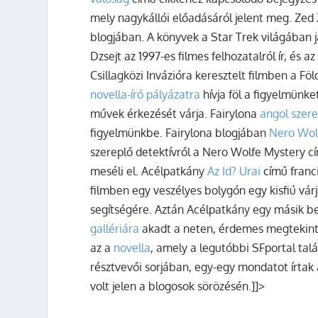
mely nagykállói előadásáról jelent meg. Zed
blogjában. A könyvek a Star Trek világában 
Dzsejt az 1997-es filmes felhozatalról ír, és 
Csillagközi Invázióra keresztelt filmben a F
novella-író pályázatra
hívja föl a figyelmünk
művek érkezését várja. Fairylona
angol szer
figyelmünkbe. Fairylona blogjában
Nero Wol
szereplő detektívről a Nero Wolfe Mystery cí
meséli el. Acélpatkány
Az Id? Urai
című franci
filmben egy veszélyes bolygón egy kisfiú vár
segítségére. Aztán Acélpatkány egy másik 
gallériára
akadt a neten, érdemes megtekinte
az a
novella
, amely a legutóbbi SFportal tal
résztvevői sorjában, egy-egy mondatot írtak
volt jelen a blogosok sörözésén.]]>