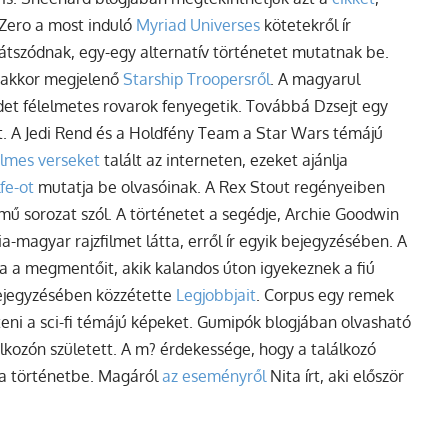
 Zero a most induló
Myriad Universes
kötetekről ír
játszódnak, egy-egy alternatív történetet mutatnak be.
az akkor megjelenő
Starship Troopersről
. A magyarul
öldet félelmetes rovarok fenyegetik. Továbbá Dzsejt egy
et. A Jedi Rend és a Holdfény Team a Star Wars témájú
elmes verseket
talált az interneten, ezeket ajánlja
fe-ot
mutatja be olvasóinak. A Rex Stout regényeiben
mű sorozat szól. A történetet a segédje, Archie Goodwin
a-magyar rajzfilmet látta, erről ír egyik bejegyzésében. A
ja a megmentőit, akik kalandos úton igyekeznek a fiú
bejegyzésében közzétette
Legjobbjait
. Corpus egy remek
ni a sci-fi témájú képeket. Gumipók blogjában olvasható
álkozón született. A m? érdekessége, hogy a találkozó
 a történetbe. Magáról
az eseményről
Nita írt, aki először