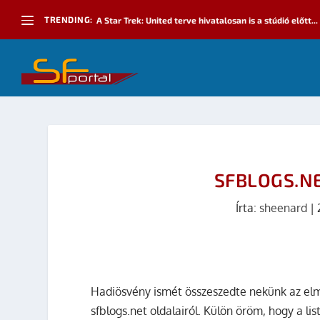
TRENDING:
A Star Trek: United terve hivatalosan is a stúdió előtt...
SFBLOGS.N
Írta:
sheenard
|
Hadiösvény ismét összeszedte nekünk az elmú
sfblogs.net oldalairól. Külön öröm, hogy a l