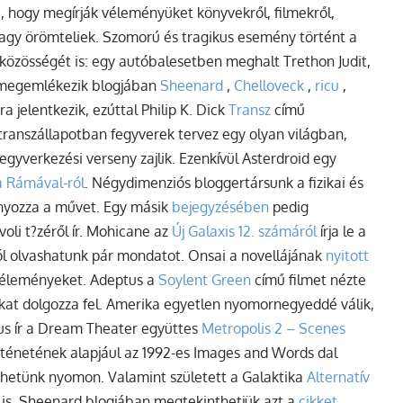
, hogy megírják véleményüket könyvekről, filmekről,
agy örömteliek.
Szomorú és tragikus esemény történt a
közösségét is: egy autóbalesetben meghalt Trethon Judit,
l megemlékezik blogjában
Sheenard
,
Chelloveck
,
ricu
,
ra jelentkezik, ezúttal Philip K. Dick
Transz
című
ki transzállapotban fegyverek tervez egy olyan világban,
egyverkezési verseny zajlik. Ezenkívül Asterdroid egy
 Rámával-ról
. Négydimenziós bloggertársunk a fizikai és
ányozza a művet. Egy másik
bejegyzésében
pedig
oli t?zéről ír. Mohicane az
Új Galaxis 12. számáról
írja le a
ól olvashatunk pár mondatot. Onsai a novellájának
nyitott
a véleményeket. Adeptus a
Soylent Green
című filmet nézte
kat dolgozza fel. Amerika egyetlen nyomornegyeddé válik,
s ír a Dream Theater együttes
Metropolis 2 – Scenes
ténetének alapjául az 1992-es Images and Words dal
thetünk nyomon. Valamint született a Galaktika
Alternatív
is. Sheenard blogjában megtekinthetjük azt a
cikket
,