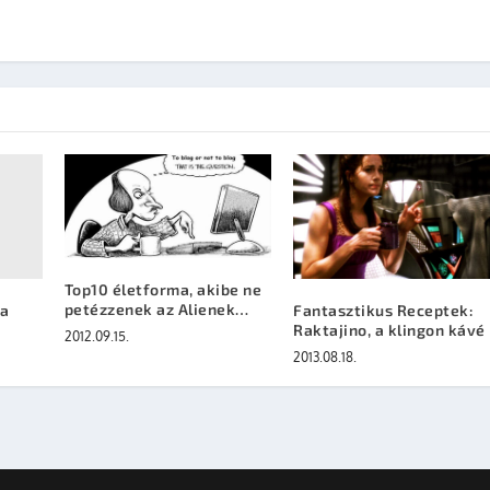
Top10 életforma, akibe ne
petézzenek az Alienek…
 a
Fantasztikus Receptek:
Raktajino, a klingon kávé
2012.09.15.
2013.08.18.