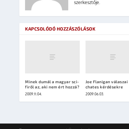
szerkesztője.
KAPCSOLÓDÓ HOZZÁSZÓLÁSOK
Minek dumál a magyar sci-
Joe Flanigan válaszai
firől az, aki nem ért hozzá?
chates kérdésekre
2009.11.04.
2009.06.03.