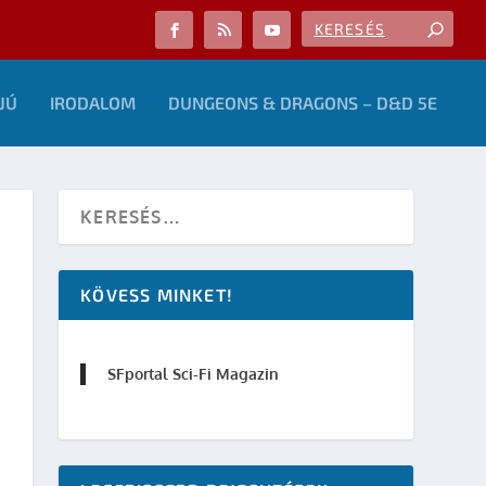
JÚ
IRODALOM
DUNGEONS & DRAGONS – D&D 5E
KÖVESS MINKET!
SFportal Sci-Fi Magazin