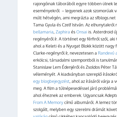
rajongóinak táborából egyre többen ülnek le
eseményekről – legyenek azok szomorúak v
múlt hétvégén, ami megrázta az sfblogs.net 
Tama Gyula és Czelf István. Az elhunytakró
bellamaria
,
Zaphira
és
Onsai
is. Asterdroid új
regényéről ír. A történet egy férfiról szól, a
ahol a Keleti és a Nyugat Blokk között nagy f
Clarke-regényről ír, nevezetesen a
Randevú a
erkölcsi, társadalmi szempontból is tanulm
Stanislaw Lem Édenjéről és Zsoldos Péter Táv
véleményét. A kiadványban szereplő írásokr
egy blogbejegyzést
, ahol az írásáról várja 
meg. A film a túlnépesedéssel járó problémá
ahol éheznek az emberek. Ugyancsak Adeptu
From A Memory
című albumáról. A lemez tör
szolgált, melyben egy szerelmi drámát köve
valóság
című cikkéhez kapcsolódó bejegyzés 