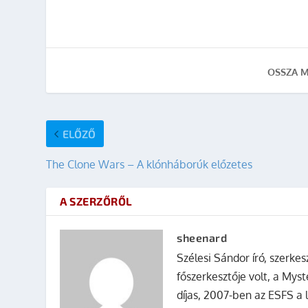
OSSZA M
ELŐZŐ
The Clone Wars – A klónháborúk előzetes
A SZERZŐRŐL
sheenard
Szélesi Sándor író, szerke
főszerkesztője volt, a Mys
díjas, 2007-ben az ESFS a 