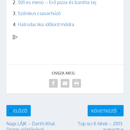
501-es menü – Erő pizza és bantha tej
Szónikus csavarhúzó
Halrudacska időlord módra
]]>
OSSZA MEG:
ELŐZŐ
KÖVETKEZŐ
Napi LÁJK – Darth-Khal
Top sci-fi hírek – 2013.
Drogo ajánlásával
augusztus