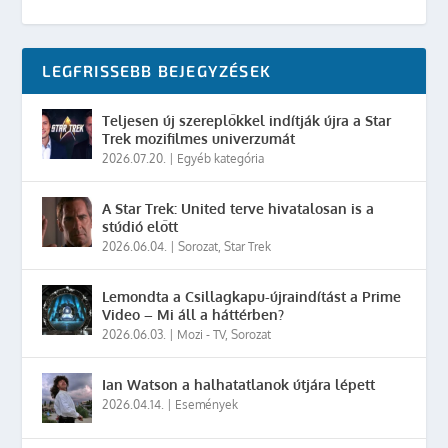
LEGFRISSEBB BEJEGYZÉSEK
Teljesen új szereplőkkel indítják újra a Star
Trek mozifilmes univerzumát
2026.07.20.
|
Egyéb kategória
A Star Trek: United terve hivatalosan is a
stúdió előtt
2026.06.04.
|
Sorozat
,
Star Trek
Lemondta a Csillagkapu-újraindítást a Prime
Video – Mi áll a háttérben?
2026.06.03.
|
Mozi - TV
,
Sorozat
Ian Watson a halhatatlanok útjára lépett
2026.04.14.
|
Események