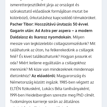
ismeretterjesztőként járja az országot és
szórakoztató előadások formájában mutat be
különböző, űrkutatáshoz kapcsolódó témaköröket.
Pacher Tibor: Hosszútávú űrutazás 50 évvel
Gagarin után: Ad Astra per aspera – a modern
Daidalosz és Ikarosz nyomdokain.
Milyen
messze van legközelebbi csillagszomszédunk? Mit
találhatunk az úton, ha felkerekedünk a csillagok
felé? És kivel találkozhatunk? Hogyan jussunk el
oda? Miért kellene egyáltalán a csillagokhoz
mennünk? Mi köze van mindezeknek mindennapi
életünkhöz?
Az előadóról:
Magyarország és
Németország között ingázik. 1985-ben végzett az
ELTÉN fizikusként, Lukács Béla tanítványaként;
1991-ben Heidelbergben szerezte meg PhD címét.
Tudományos karrierje során az általános