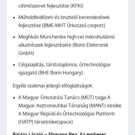
célműszerek fejlesztése (KFKI)
Műholdfedélzeti és tesztelő berendezések
fejlesztése (BME-MHT Űrkutató csoport)
Meghívás Münchenbe high-rel mikrohullámú
alkatrészek fejlesztésére (Bonn Elektronik
GmbH)
Cégalapítás, társtulajdonos, űrtechnológiai
igazgató (BHE Bonn Hungary)
Egyéb szakmai jellegű elfoglaltságok:
A Magyar Űrkutatási Tanács (MÜT) tagja A
Magyar Asztronautikai Társaság (MANT) elnöke
A Magyar Repülő és Űrtechnológiai Platform
(HATP) társelnöke(space)
Balázs László – Ehmann Bea: Az emberes