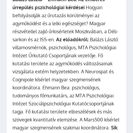
űrrepülés pszichológiai kérdései
Hogyan
befolyásolják az űrutazás körülményei az
agyműködést és a lelki egészséget? Magyar
részvétellel zajló űrkisérletek Moszkvában, a Déli-
sarkon és az ISS-en.
Az előadókról:
Balázs László:
villamosmérnök, pszichológus, MTA Pszichológiai
Intézet Űrkutató Csoportjának vezetője. Fő
kutatási területe az agyműködés változásainak
vizsgálata extém helyzetekben. A Neurospat és
Cognipole kísérlet magyar szegmensének
koordinátora. Ehmann Bea: pszichológus,
tudományos főmunkatárs, az MTA Pszichológiai
Intézet Szociálpszichológiai Kutatócsoportjának
tagja. Fő kutatási területe elbeszélések és más
szövegek kvantitatív elemzése. A Mars500 kísérlet
magyar szegmensének szakmai koordinátora.
Sík