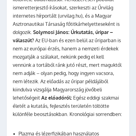
ismeretterjesztő írásokat, szerkeszti az Űrvilág
internetes hírportált (urvilag.hu), és a Magyar
Asztronautikai Társaság főtitkárhelyetteseként is
dolgozik.
Solymosi János: Űrkutatás, űripar –
válaszút?
Az EU-ban és ezen belül az űriparban is
nem az európai érzés, hanem a nemzeti érdekek
mozgatják a szálakat, nekünk pedig el kell
vennünk a tortából ránk jutó részt, mert maguktól
nem adják – olyan pedig, hogy ingyen vacsora,
nem létezik. Az előadás az űripar példájából
kiindulva vizsgálja Magyarország jövőbeli
lehetőségeit
Az előadóról:
Egész eddigi szakmai
életét a kutatás, fejlesztés területén töltötte
különféle beosztásokban. Kronológiai sorrendben:
Plazma és lézerfizikában használatos