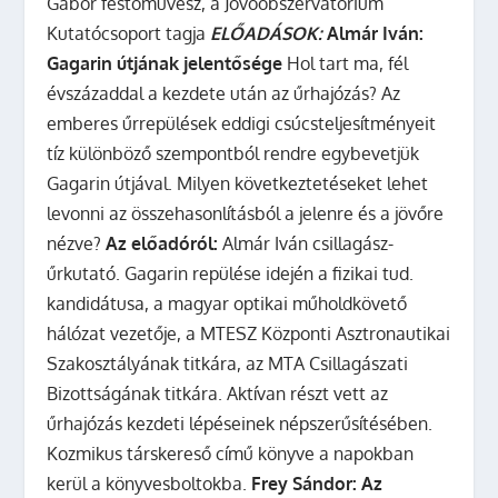
Gábor festőművész, a Jövőobszervatórium
Kutatócsoport tagja
ELŐADÁSOK:
Almár Iván:
Gagarin útjának jelentősége
Hol tart ma, fél
évszázaddal a kezdete után az űrhajózás? Az
emberes űrrepülések eddigi csúcsteljesítményeit
tíz különböző szempontból rendre egybevetjük
Gagarin útjával. Milyen következtetéseket lehet
levonni az összehasonlításból a jelenre és a jövőre
nézve?
Az előadóról:
Almár Iván csillagász-
űrkutató. Gagarin repülése idején a fizikai tud.
kandidátusa, a magyar optikai műholdkövető
hálózat vezetője, a MTESZ Központi Asztronautikai
Szakosztályának titkára, az MTA Csillagászati
Bizottságának titkára. Aktívan részt vett az
űrhajózás kezdeti lépéseinek népszerűsítésében.
Kozmikus társkereső című könyve a napokban
kerül a könyvesboltokba.
Frey Sándor: Az