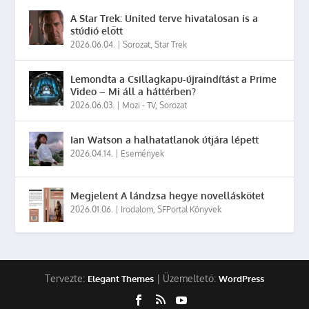
A Star Trek: United terve hivatalosan is a
stúdió előtt
2026.06.04.
|
Sorozat
,
Star Trek
Lemondta a Csillagkapu-újraindítást a Prime
Video – Mi áll a háttérben?
2026.06.03.
|
Mozi - TV
,
Sorozat
Ian Watson a halhatatlanok útjára lépett
2026.04.14.
|
Események
Megjelent A lándzsa hegye novelláskötet
2026.01.06.
|
Irodalom
,
SFPortal Könyvek
Tervezte:
| Üzemeltető:
Elegant Themes
WordPress