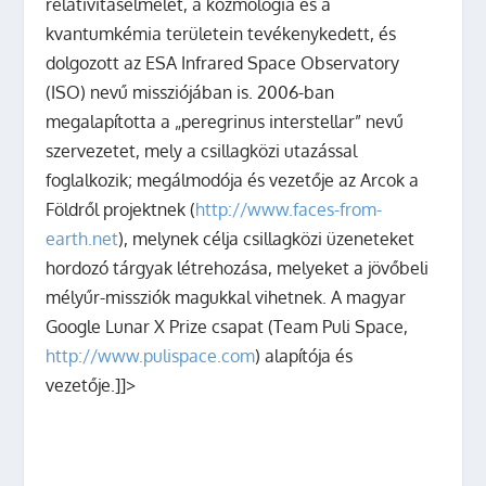
relativitáselmélet, a kozmológia és a
kvantumkémia területein tevékenykedett, és
dolgozott az ESA Infrared Space Observatory
(ISO) nevű missziójában is. 2006-ban
megalapította a „peregrinus interstellar” nevű
szervezetet, mely a csillagközi utazással
foglalkozik; megálmodója és vezetője az Arcok a
Földről projektnek (
http://www.faces-from-
earth.net
), melynek célja csillagközi üzeneteket
hordozó tárgyak létrehozása, melyeket a jövőbeli
mélyűr-missziók magukkal vihetnek. A magyar
Google Lunar X Prize csapat (Team Puli Space,
http://www.pulispace.com
) alapítója és
vezetője.]]>