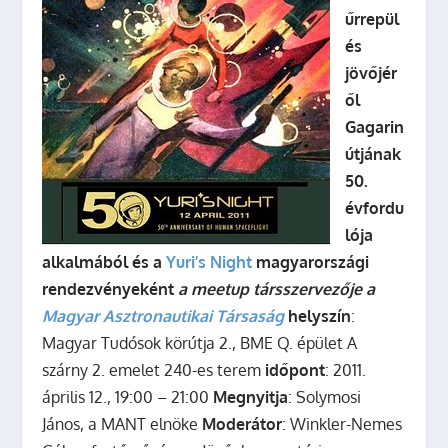
űrrepül
és
jövőjér
ől
Gagarin
útjának
50.
évfordu
lója
alkalmából és a
Yuri’s Night
magyarországi
rendezvényeként
a meetup társszervezője a
Magyar Asztronautikai Társaság
helyszín
:
Magyar Tudósok körútja 2., BME Q. épület A
szárny 2. emelet 240-es terem
időpont
: 2011.
április 12., 19:00 – 21:00
Megnyitja
: Solymosi
János, a MANT elnöke
Moderátor
: Winkler-Nemes