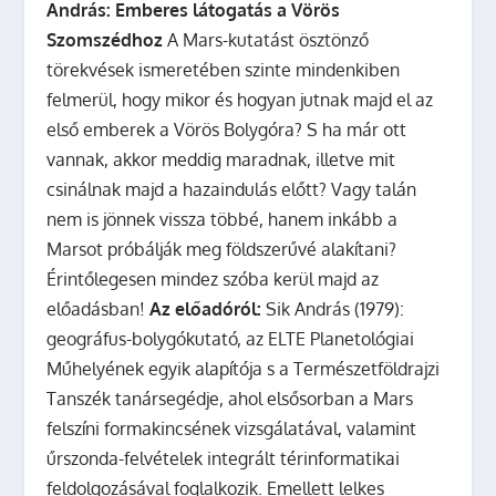
András: Emberes látogatás a Vörös
Szomszédhoz
A Mars-kutatást ösztönző
törekvések ismeretében szinte mindenkiben
felmerül, hogy mikor és hogyan jutnak majd el az
első emberek a Vörös Bolygóra? S ha már ott
vannak, akkor meddig maradnak, illetve mit
csinálnak majd a hazaindulás előtt? Vagy talán
nem is jönnek vissza többé, hanem inkább a
Marsot próbálják meg földszerűvé alakítani?
Érintőlegesen mindez szóba kerül majd az
előadásban!
Az előadóról:
Sik András (1979):
geográfus-bolygókutató, az ELTE Planetológiai
Műhelyének egyik alapítója s a Természetföldrajzi
Tanszék tanársegédje, ahol elsősorban a Mars
felszíni formakincsének vizsgálatával, valamint
űrszonda-felvételek integrált térinformatikai
feldolgozásával foglalkozik. Emellett lelkes