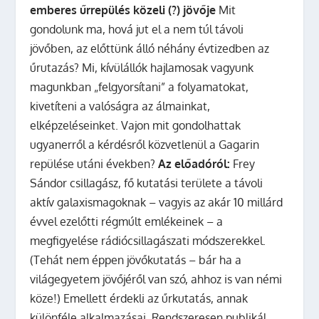
emberes űrrepülés közeli (?) jövője
Mit
gondolunk ma, hová jut el a nem túl távoli
jövőben, az előttünk álló néhány évtizedben az
űrutazás? Mi, kívülállók hajlamosak vagyunk
magunkban „felgyorsítani” a folyamatokat,
kivetíteni a valóságra az álmainkat,
elképzeléseinket. Vajon mit gondolhattak
ugyanerről a kérdésről közvetlenül a Gagarin
repülése utáni években?
Az előadóról:
Frey
Sándor csillagász, fő kutatási területe a távoli
aktív galaxismagoknak – vagyis az akár 10 millárd
évvel ezelőtti régmúlt emlékeinek – a
megfigyelése rádiócsillagászati módszerekkel.
(Tehát nem éppen jövőkutatás – bár ha a
világegyetem jövőjéről van szó, ahhoz is van némi
köze!) Emellett érdekli az űrkutatás, annak
különféle alkalmazásai. Rendszeresen publikál