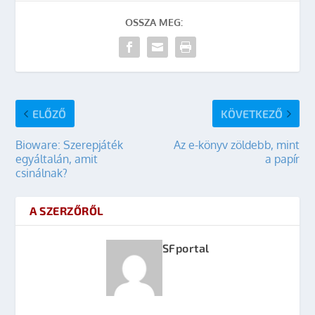
OSSZA MEG:
ELŐZŐ
KÖVETKEZŐ
Bioware: Szerepjáték
Az e-könyv zöldebb, mint
egyáltalán, amit
a papír
csinálnak?
A SZERZŐRŐL
SFportal