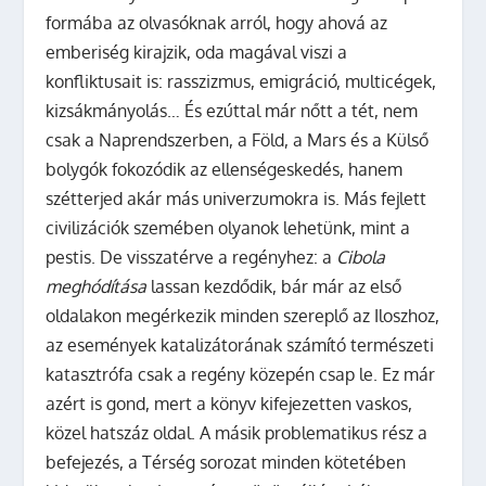
formába az olvasóknak arról, hogy ahová az
emberiség kirajzik, oda magával viszi a
konfliktusait is: rasszizmus, emigráció, multicégek,
kizsákmányolás… És ezúttal már nőtt a tét, nem
csak a Naprendszerben, a Föld, a Mars és a Külső
bolygók fokozódik az ellenségeskedés, hanem
szétterjed akár más univerzumokra is. Más fejlett
civilizációk szemében olyanok lehetünk, mint a
pestis. De visszatérve a regényhez: a
Cibola
meghódítása
lassan kezdődik, bár már az első
oldalakon megérkezik minden szereplő az Iloszhoz,
az események katalizátorának számító természeti
katasztrófa csak a regény közepén csap le. Ez már
azért is gond, mert a könyv kifejezetten vaskos,
közel hatszáz oldal. A másik problematikus rész a
befejezés, a Térség sorozat minden kötetében