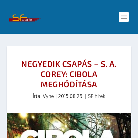
NEGYEDIK CSAPÁS – S. A.
COREY: CIBOLA
MEGHÓDÍTÁSA
Írta:
Vyne
|
2015.08.25.
|
SF hírek