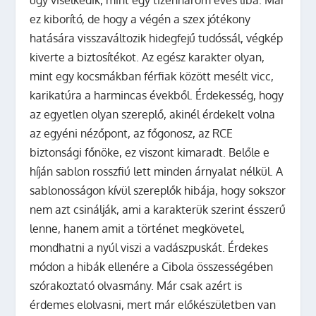
ez kiborító, de hogy a végén a szex jótékony
hatására visszaváltozik hidegfejű tudóssál, végkép
kiverte a biztosítékot. Az egész karakter olyan,
mint egy kocsmákban férfiak között mesélt vicc,
karikatúra a harmincas évekből. Érdekesség, hogy
az egyetlen olyan szereplő, akinél érdekelt volna
az egyéni nézőpont, az főgonosz, az RCE
biztonsági főnöke, ez viszont kimaradt. Belőle e
híján sablon rosszfiú lett minden árnyalat nélkül. A
sablonosságon kívül szereplők hibája, hogy sokszor
nem azt csinálják, ami a karakterük szerint ésszerű
lenne, hanem amit a történet megkövetel,
mondhatni a nyúl viszi a vadászpuskát. Érdekes
módon a hibák ellenére a Cibola összességében
szórakoztató olvasmány. Már csak azért is
érdemes elolvasni, mert már előkészületben van