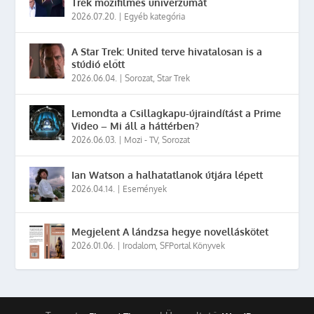
Trek mozifilmes univerzumát
2026.07.20.
|
Egyéb kategória
A Star Trek: United terve hivatalosan is a
stúdió előtt
2026.06.04.
|
Sorozat
,
Star Trek
Lemondta a Csillagkapu-újraindítást a Prime
Video – Mi áll a háttérben?
2026.06.03.
|
Mozi - TV
,
Sorozat
Ian Watson a halhatatlanok útjára lépett
2026.04.14.
|
Események
Megjelent A lándzsa hegye novelláskötet
2026.01.06.
|
Irodalom
,
SFPortal Könyvek