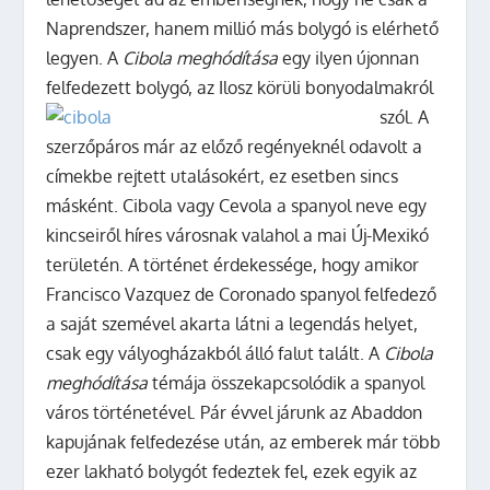
Naprendszer, hanem millió más bolygó is elérhető
legyen. A
Cibola meghódítása
egy ilyen újonnan
felfedezett bolygó, az Ilosz körüli bonyodalmakról
szól.
A
szerzőpáros már az előző regényeknél odavolt a
címekbe rejtett utalásokért, ez esetben sincs
másként. Cibola vagy Cevola a spanyol neve egy
kincseiről híres városnak valahol a mai Új-Mexikó
területén. A történet érdekessége, hogy amikor
Francisco Vazquez de Coronado spanyol felfedező
a saját szemével akarta látni a legendás helyet,
csak egy vályogházakból álló falut talált. A
Cibola
meghódítása
témája összekapcsolódik a spanyol
város történetével. Pár évvel járunk az Abaddon
kapujának felfedezése után, az emberek már több
ezer lakható bolygót fedeztek fel, ezek egyik az