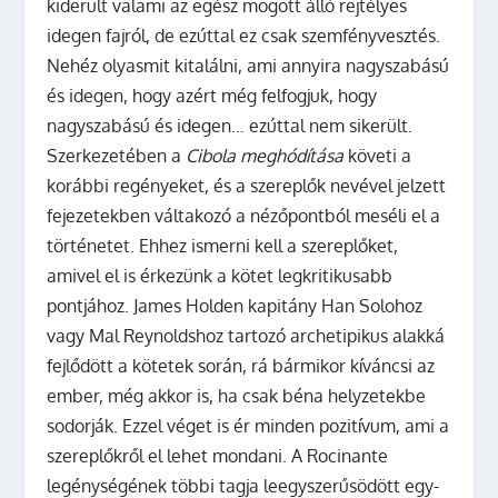
kiderült valami az egész mögött álló rejtélyes
idegen fajról, de ezúttal ez csak szemfényvesztés.
Nehéz olyasmit kitalálni, ami annyira nagyszabású
és idegen, hogy azért még felfogjuk, hogy
nagyszabású és idegen… ezúttal nem sikerült.
Szerkezetében a
Cibola meghódítása
követi a
korábbi regényeket, és a szereplők nevével jelzett
fejezetekben váltakozó a nézőpontból meséli el a
történetet. Ehhez ismerni kell a szereplőket,
amivel el is érkezünk a kötet legkritikusabb
pontjához. James Holden kapitány Han Solohoz
vagy Mal Reynoldshoz tartozó archetipikus alakká
fejlődött a kötetek során, rá bármikor kíváncsi az
ember, még akkor is, ha csak béna helyzetekbe
sodorják. Ezzel véget is ér minden pozitívum, ami a
szereplőkről el lehet mondani. A Rocinante
legénységének többi tagja leegyszerűsödött egy-