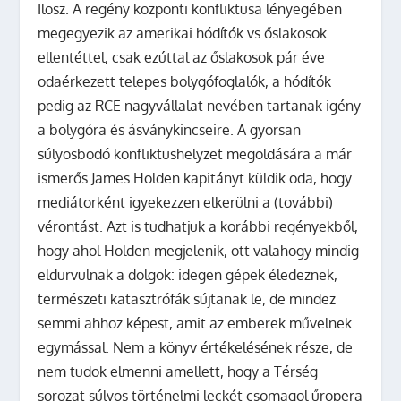
Ilosz. A regény központi konfliktusa lényegében
megegyezik az amerikai hódítók vs őslakosok
ellentéttel, csak ezúttal az őslakosok pár éve
odaérkezett telepes bolygófoglalók, a hódítók
pedig az RCE nagyvállalat nevében tartanak igény
a bolygóra és ásványkincseire. A gyorsan
súlyosbodó konfliktushelyzet megoldására a már
ismerős James Holden kapitányt küldik oda, hogy
mediátorként igyekezzen elkerülni a (további)
vérontást. Azt is tudhatjuk a korábbi regényekből,
hogy ahol Holden megjelenik, ott valahogy mindig
eldurvulnak a dolgok: idegen gépek éledeznek,
természeti katasztrófák sújtanak le, de mindez
semmi ahhoz képest, amit az emberek művelnek
egymással. Nem a könyv értékelésének része, de
nem tudok elmenni amellett, hogy a Térség
sorozat súlyos történelmi leckét csomagol űropera