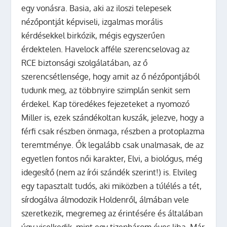
egy vonásra. Basia, aki az iloszi telepesek
nézőpontját képviseli, izgalmas morális
kérdésekkel birkózik, mégis egyszerűen
érdektelen. Havelock afféle szerencselovag az
RCE biztonsági szolgálatában, az ő
szerencsétlensége, hogy amit az ő nézőpontjából
tudunk meg, az többnyire szimplán senkit sem
érdekel. Kap töredékes fejezeteket a nyomozó
Miller is, ezek szándékoltan kuszák, jelezve, hogy a
férfi csak részben önmaga, részben a protoplazma
teremtménye. Ők legalább csak unalmasak, de az
egyetlen fontos női karakter, Elvi, a biológus, még
idegesítő (nem az írói szándék szerint!) is. Elvileg
egy tapasztalt tudós, aki miközben a túlélés a tét,
sírdogálva álmodozik Holdenről, álmában vele
szeretkezik, megremeg az érintésére és általában
úgy viselkedik, mint egy tizenhárom éves liba. Már