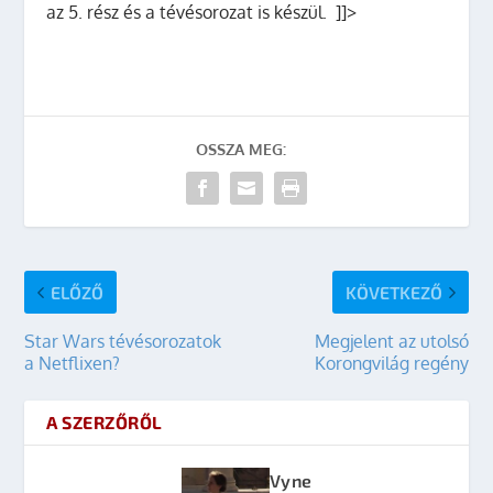
az 5. rész és a tévésorozat is készül. ]]>
OSSZA MEG:
ELŐZŐ
KÖVETKEZŐ
Star Wars tévésorozatok
Megjelent az utolsó
a Netflixen?
Korongvilág regény
A SZERZŐRŐL
Vyne