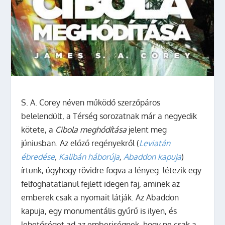
S. A. Corey néven működő szerzőpáros
belelendült, a Térség sorozatnak már a negyedik
kötete, a
Cibola meghódítása
jelent meg
júniusban. Az előző regényekről (
Leviatán
ébredése
,
Kalibán háborúja
,
Abaddon kapuja
)
írtunk, úgyhogy rövidre fogva a lényeg: létezik egy
felfoghatatlanul fejlett idegen faj, aminek az
emberek csak a nyomait látják. Az Abaddon
kapuja, egy monumentális gyűrű is ilyen, és
lehetőséget ad az emberiségnek, hogy ne csak a