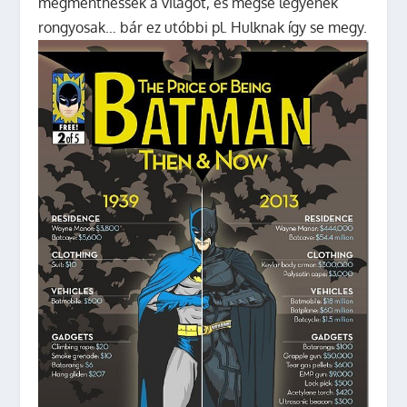
megmenthessék a világot, és mégse legyenek
rongyosak… bár ez utóbbi pl. Hulknak így se megy.