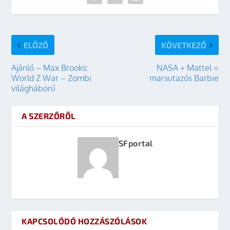
ELŐZŐ
KÖVETKEZŐ
Ajánló – Max Brooks:
NASA + Mattel =
World Z War – Zombi
marsutazós Barbie
világháború
A SZERZŐRŐL
SFportal
KAPCSOLÓDÓ HOZZÁSZÓLÁSOK