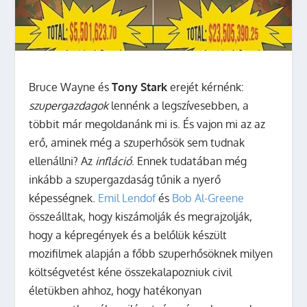
Bruce Wayne és
Tony Stark
erejét kérnénk:
szupergazdagok
lennénk a legszívesebben, a
többit már megoldanánk mi is. És vajon mi az az
erő, aminek még a szuperhősök sem tudnak
ellenállni? Az
infláció
. Ennek tudatában még
inkább a szupergazdaság tűnik a nyerő
képességnek.
Emil Lendof
és
Bob Al-Greene
összeálltak, hogy kiszámolják és megrajzolják,
hogy a képregények és a belőlük készült
mozifilmek alapján a főbb szuperhősöknek milyen
költségvetést kéne összekalapozniuk civil
életükben ahhoz, hogy hatékonyan