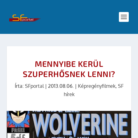
MENNYIBE KERÜL
SZUPERHŐSNEK LENNI?
Írta:
SFportal
|
2013.08.06.
|
Képregényfilmek
,
SF
hírek