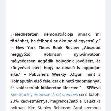
„Feledhetetlen demonstrációja annak, mi
történhet, ha felborul az ökológiai egyensúly.”
– New York Times Book Review
„Abszolút
meggyőző, Robinson nyilvánvalóan
mélységesen aggódik bolygónk jövőjéért, és
könyvével eléri, hogy az olvasó is aggódjon
érte.”
– Publishers Weekly
„Olyan, mint a
Holnapután első fele, csak hihető tudománnyal
és valószerűbb időkeretbe illesztve.”
– SFRevu
Kim Stanley Robinson
Árral szemben
című kötete
20% kedvezménnyel megrendelhető a Galaktika
boltban! Kim Stanley Robinson: Árral szemben