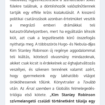
fülekre találnak, a döntéshozók valószínűtlennek
tartják egy efféle krízis kialakulását. A kisszerű
politikai csatározások azonban értelmüket vesztik
a megrázó emberi drámákkal teli
katasztrófahelyzetben, mert ha egyáltalán létezik
kiút, azt csak a legszélesebb körű összefogás
nyithatja meg.
A többszörös Hugo- és Nebula-díjas
Kim Stanley Robinson új regénye aggodalommal
teli kiáltás, kötelező olvasmány mindazoknak,
akiket csak kicsit is érdekelnek az éghajlatváltozás
veszélyei, és szívesen tennének valamit azért,
hogy gyermekeink egy lakhatóbb világot
örökölhessenek tőlünk.
Könyvtrailer a
Tovább
után.
Az
Árral szemben
a Globális felmelegedés-
trilógia első kötete.
„Kim Stanley Robinson
szívmelengető családi történetként tálalja egy