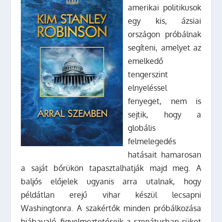
amerikai politikusok
egy kis, ázsiai
országon próbálnak
segíteni, amelyet az
emelkedő
tengerszint
elnyeléssel
fenyeget, nem is
sejtik, hogy a
globális
felmelegedés
hatásait hamarosan
a saját bőrükön tapasztalhatják majd meg. A
baljós előjelek ugyanis arra utalnak, hogy
példátlan erejű vihar készül lecsapni
Washingtonra. A szakértők minden próbálkozása
hiábavaló, figyelmeztetéseik a szenátusban süket