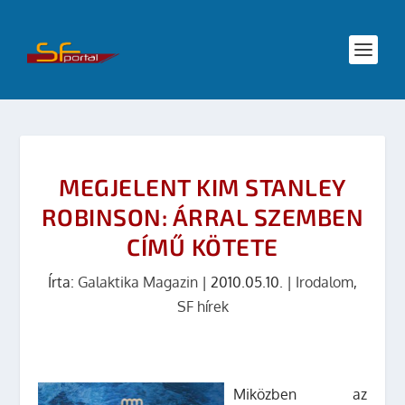
MEGJELENT KIM STANLEY
ROBINSON: ÁRRAL SZEMBEN
CÍMŰ KÖTETE
Írta:
Galaktika Magazin
|
2010.05.10.
|
Irodalom
,
SF hírek
Miközben az