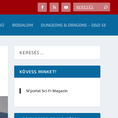
JÚ
IRODALOM
DUNGEONS & DRAGONS – D&D 5E
KÖVESS MINKET!
SFportal Sci-Fi Magazin