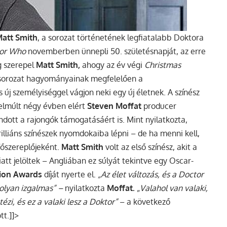
att Smith
, a sorozat történetének legfiatalabb Doktora
or Who
novemberben ünnepli 50. születésnapját, az erre
g szerepel
Matt Smith,
ahogy az év végi
Christmas
 sorozat hagyományainak megfelelően a
 új személyiséggel vágjon neki egy új életnek. A színész
 elmúlt négy évben elért
Steven Moffat
producer
dott a rajongók támogatásáért is. Mint nyilatkozta,
rilliáns színészek nyomdokaiba lépni – de ha menni kell,
 főszereplőjeként.
Matt Smith
volt az első színész, akit a
tt jelöltek – Angliában ez súlyát tekintve egy Oscar-
sion Awards
díját nyerte el.
„Az élet változás, és a Doctor
s olyan izgalmas” –
nyilatkozta
Moffat.
„
Valahol van valaki,
tézi, és ez a valaki lesz a Doktor”
– a következő
tt.]]>