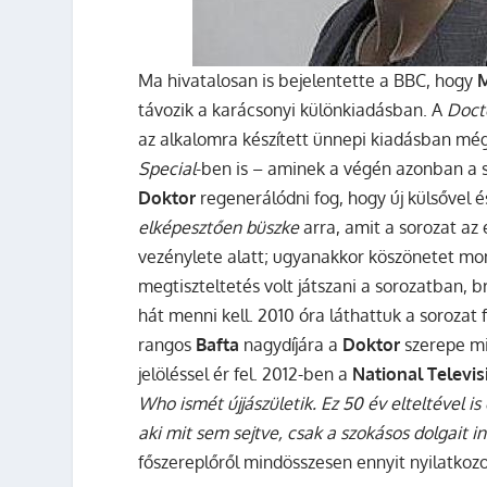
Ma hivatalosan is bejelentette a BBC, hogy
M
távozik a karácsonyi különkiadásban.
A
Doct
az alkalomra készített ünnepi kiadásban mé
Special
-ben is – aminek a végén azonban a
Doktor
regenerálódni fog, hogy új külsővel és
elképesztően büszke
arra, amit a sorozat az
vezénylete alatt; ugyanakkor köszönetet mon
megtiszteltetés volt játszani a sorozatban, b
hát menni kell. 2010 óra láthattuk a sorozat
rangos
Bafta
nagydíjára a
Doktor
szerepe mia
jelöléssel ér fel. 2012-ben a
National Televi
Who ismét újjászületik. Ez 50 év elteltével i
aki mit sem sejtve, csak a szokásos dolgait in
főszereplőről mindösszesen ennyit nyilatkozo