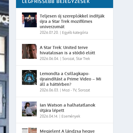
LEGFRISSEBB BEJEGYZÉSEK
Teljesen új szereplőkkel indítják
újra a Star Trek mozifilmes
univerzumát
2026.07.20.
|
Egyéb kategória
A Star Trek: United terve
hivatalosan is a stúdió előtt
2026.06.04.
|
Sorozat
,
Star Trek
Lemondta a Csillagkapu-
újraindítást a Prime Video – Mi
áll a háttérben?
2026.06.03.
|
Mozi - TV
,
Sorozat
Ian Watson a halhatatlanok
útjára lépett
2026.04.14.
|
Események
Megjelent A lándzsa hegye