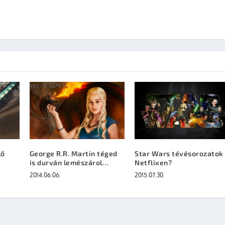
lő
George R.R. Martin téged
Star Wars tévésorozatok
is durván lemészárol…
Netflixen?
2014.06.06.
2015.07.30.