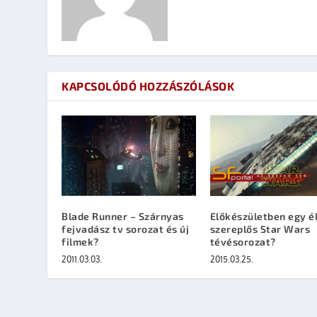
KAPCSOLÓDÓ HOZZÁSZÓLÁSOK
Blade Runner – Szárnyas
Előkészületben egy é
fejvadász tv sorozat és új
szereplős Star Wars
filmek?
tévésorozat?
2011.03.03.
2015.03.25.