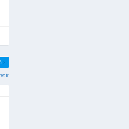
Ő
et ír