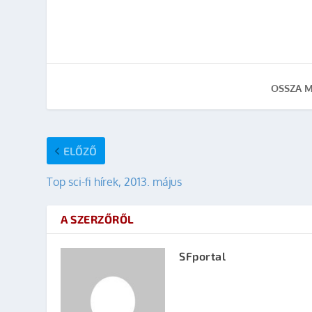
OSSZA M
ELŐZŐ
Top sci-fi hírek, 2013. május
A SZERZŐRŐL
SFportal