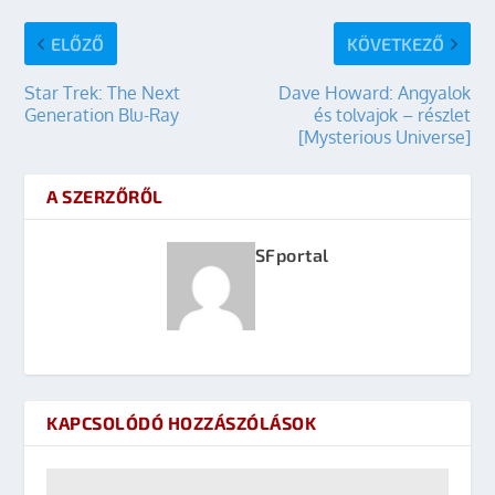
ELŐZŐ
KÖVETKEZŐ
Star Trek: The Next
Dave Howard: Angyalok
Generation Blu-Ray
és tolvajok – részlet
[Mysterious Universe]
A SZERZŐRŐL
SFportal
KAPCSOLÓDÓ HOZZÁSZÓLÁSOK