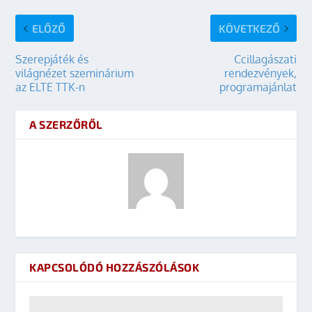
ELŐZŐ
KÖVETKEZŐ
Szerepjáték és
Ccillagászati
világnézet szeminárium
rendezvények,
az ELTE TTK-n
programajánlat
A SZERZŐRŐL
KAPCSOLÓDÓ HOZZÁSZÓLÁSOK