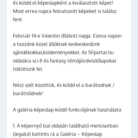
és küldd el képeslapként a kiválasztott képet!
Most errea napra feliratozott képeket is találsz
fent.
Február 14-e Valentin (Bálint) napja. Ezena napon
a hozzánk közel állóknak kedveskedünk
ajándékokkal,küldeményekkel. Az SFportal.hu
oldalára sci-fi és fantasy témájúüdvözlőlapokat
töltöttünk fel.
Nézz szét közöttük, és küldd el a barátodnak /
barátnődnek!
A galéria képeslap-küldő funkciójának használata
1. A képernyő bal oldalán található menüsorban
(legalul) kattints rá a Galéria – Képeslap