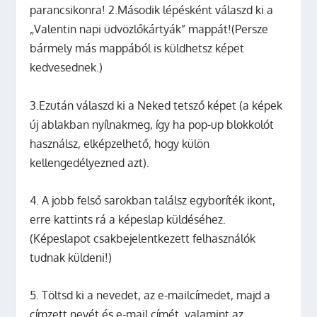
parancsikonra! 2.Második lépésként válaszd ki a
„Valentin napi üdvözlőkártyák” mappát!(Persze
bármely más mappából is küldhetsz képet
kedvesednek.)
3.Ezután válaszd ki a Neked tetsző képet (a képek
új ablakban nyílnakmeg, így ha pop-up blokkolót
használsz, elképzelhető, hogy külön
kellengedélyezned azt).
4. A jobb felső sarokban találsz egyboríték ikont,
erre kattints rá a képeslap küldéséhez.
(Képeslapot csakbejelentkezett felhasználók
tudnak küldeni!)
5. Töltsd ki a nevedet, az e-mailcímedet, majd a
címzett nevét és e-mail címét, valamint az