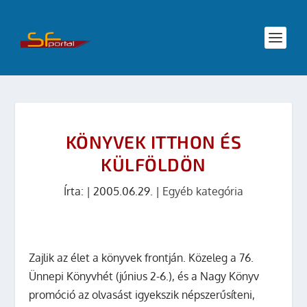
KÖNYVEK ITTHON ÉS
KÜLFÖLDÖN
Írta:
|
2005.06.29.
|
Egyéb kategória
Zajlik az élet a könyvek frontján. Közeleg a 76.
Ünnepi Könyvhét (június 2-6.), és a Nagy Könyv
promóció az olvasást igyekszik népszerűsíteni,