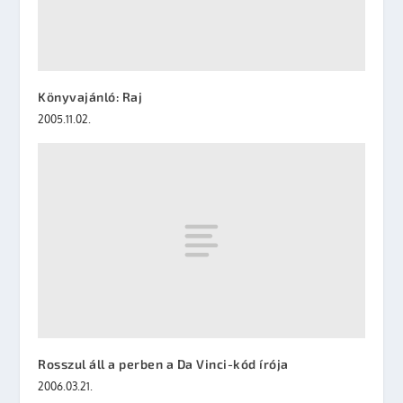
Könyvajánló: Raj
2005.11.02.
Rosszul áll a perben a Da Vinci-kód írója
2006.03.21.