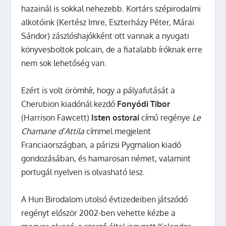
hazainál is sokkal nehezebb. Kortárs szépirodalmi
alkotóink (Kertész Imre, Eszterházy Péter, Márai
Sándor) zászlóshajókként ott vannak a nyugati
könyvesboltok polcain, de a fiatalabb íróknak erre
nem sok lehetőség van.
Ezért is volt örömhír, hogy a pályafutását a
Cherubion kiadónál kezdő
Fonyódi Tibor
(Harrison Fawcett)
Isten ostorai
című regénye
Le
Chamane d’Attila
címmel megjelent
Franciaországban, a párizsi Pygmalion kiadó
gondozásában, és hamarosan német, valamint
portugál nyelven is olvasható lesz.
A Hun Birodalom utolsó évtizedeiben játszódó
regényt először 2002-ben vehette kézbe a