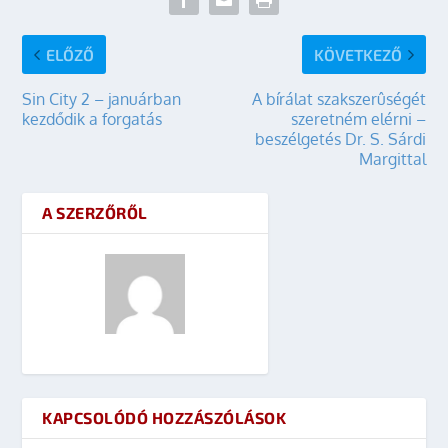
ELŐZŐ
KÖVETKEZŐ
Sin City 2 – januárban
A bírálat szakszerûségét
kezdődik a forgatás
szeretném elérni –
beszélgetés Dr. S. Sárdi
Margittal
A SZERZŐRŐL
KAPCSOLÓDÓ HOZZÁSZÓLÁSOK