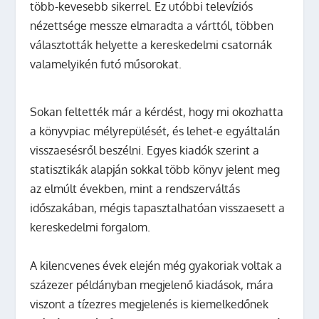
több-kevesebb sikerrel. Ez utóbbi televíziós
nézettsége messze elmaradta a várttól, többen
választották helyette a kereskedelmi csatornák
valamelyikén futó műsorokat.
Sokan feltették már a kérdést, hogy mi okozhatta
a könyvpiac mélyrepülését, és lehet-e egyáltalán
visszaesésről beszélni. Egyes kiadók szerint a
statisztikák alapján sokkal több könyv jelent meg
az elmúlt években, mint a rendszerváltás
időszakában, mégis tapasztalhatóan visszaesett a
kereskedelmi forgalom.
A kilencvenes évek elején még gyakoriak voltak a
százezer példányban megjelenő kiadások, mára
viszont a tízezres megjelenés is kiemelkedőnek