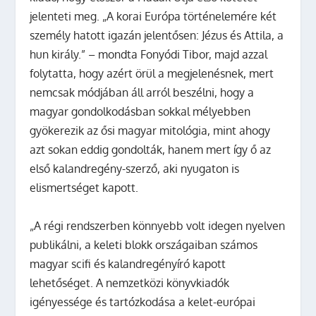
jelenteti meg. „A korai Európa történelemére két
személy hatott igazán jelentősen: Jézus és Attila, a
hun király.” – mondta Fonyódi Tibor, majd azzal
folytatta, hogy azért örül a megjelenésnek, mert
nemcsak módjában áll arról beszélni, hogy a
magyar gondolkodásban sokkal mélyebben
gyökerezik az ősi magyar mitológia, mint ahogy
azt sokan eddig gondolták, hanem mert így ő az
első kalandregény-szerző, aki nyugaton is
elismertséget kapott.
„A régi rendszerben könnyebb volt idegen nyelven
publikálni, a keleti blokk országaiban számos
magyar scifi és kalandregényíró kapott
lehetőséget. A nemzetközi könyvkiadók
igényessége és tartózkodása a kelet-európai