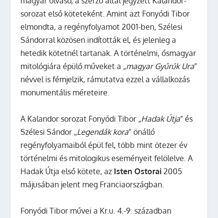
magyar olvasó, a szerző által jegyzett Kalandor-
sorozat első köteteként. Amint azt Fonyódi Tibor
elmondta, a regényfolyamot 2001-ben, Szélesi
Sándorral közösen indították el, és jelenleg a
hetedik kötetnél tartanak. A történelmi, ősmagyar
mitológiára épülő műveket a „
magyar Gyűrűk Ura
”
névvel is fémjelzik, rámutatva ezzel a vállalkozás
monumentális méreteire.
A Kalandor sorozat Fonyódi Tibor „
Hadak Útja
” és
Szélesi Sándor „
Legendák kora
” önálló
regényfolyamaiból épül fel, több mint ötezer év
történelmi és mitologikus eseményeit felölelve. A
Hadak Útja első kötete, az
Isten Ostorai
2005
májusában jelent meg Franciaországban.
Fonyódi Tibor művei a Kr.u. 4.-9. században