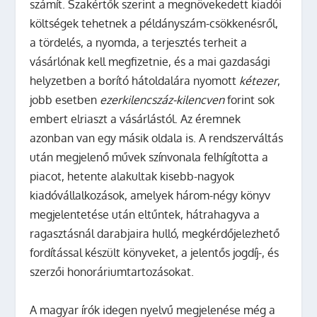
számít. Szakértők szerint a megnövekedett kiadói
költségek tehetnek a példányszám-csökkenésről,
a tördelés, a nyomda, a terjesztés terheit a
vásárlónak kell megfizetnie, és a mai gazdasági
helyzetben a borító hátoldalára nyomott
kétezer
,
jobb esetben
ezerkilencszáz-kilencven
forint sok
embert elriaszt a vásárlástól. Az éremnek
azonban van egy másik oldala is. A rendszerváltás
után megjelenő művek színvonala felhígította a
piacot, hetente alakultak kisebb-nagyok
kiadóvállalkozások, amelyek három-négy könyv
megjelentetése után eltűntek, hátrahagyva a
ragasztásnál darabjaira hulló, megkérdőjelezhető
fordítással készült könyveket, a jelentős jogdíj-, és
szerzői honoráriumtartozásokat.
A magyar írók idegen nyelvű megjelenése még a