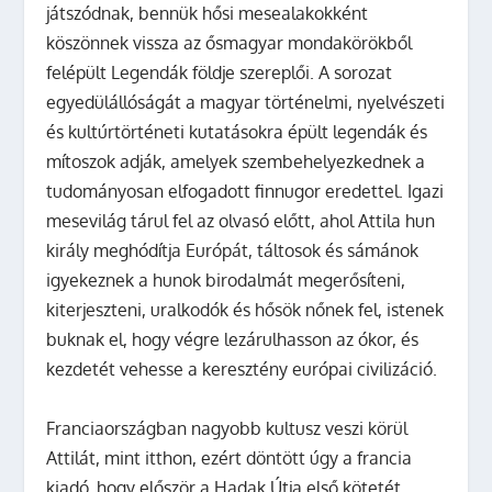
játszódnak, bennük hősi mesealakokként
köszönnek vissza az ősmagyar mondakörökből
felépült Legendák földje szereplői. A sorozat
egyedülállóságát a magyar történelmi, nyelvészeti
és kultúrtörténeti kutatásokra épült legendák és
mítoszok adják, amelyek szembehelyezkednek a
tudományosan elfogadott finnugor eredettel. Igazi
mesevilág tárul fel az olvasó előtt, ahol Attila hun
király meghódítja Európát, táltosok és sámánok
igyekeznek a hunok birodalmát megerősíteni,
kiterjeszteni, uralkodók és hősök nőnek fel, istenek
buknak el, hogy végre lezárulhasson az ókor, és
kezdetét vehesse a keresztény európai civilizáció.
Franciaországban nagyobb kultusz veszi körül
Attilát, mint itthon, ezért döntött úgy a francia
kiadó, hogy először a Hadak Útja első kötetét