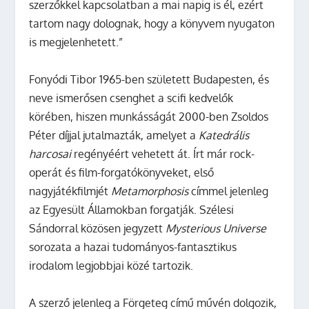
szerzőkkel kapcsolatban a mai napig is él, ezért
tartom nagy dolognak, hogy a könyvem nyugaton
is megjelenhetett.”
Fonyódi Tibor 1965-ben született Budapesten, és
neve ismerősen csenghet a scifi kedvelők
körében, hiszen munkásságát 2000-ben Zsoldos
Péter díjjal jutalmazták, amelyet a
Katedrális
harcosai
regényéért vehetett át. Írt már rock-
operát és film-forgatókönyveket, első
nagyjátékfilmjét
Metamorphosis
címmel jelenleg
az Egyesült Államokban forgatják. Szélesi
Sándorral közösen jegyzett
Mysterious Universe
sorozata a hazai tudományos-fantasztikus
irodalom legjobbjai közé tartozik.
A szerző jelenleg a Förgeteg című művén dolgozik,