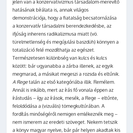
jelen van a konzervativizmus társadalom-merevítő
hatásának bírálata is, annak világos
demonstrációja, hogy a fiatalság becsatornázása
a konzervatív társadalmi berendezkedésbe, az
ifjúság inherens radikalizmusa miatt (vö.
türelmetlenség és megújulási baszdüh) könnyen a
totalizáció felé mozdíthatja az egészet.
Természetesen különbség van kulcs és kulcs
között: bár ugyanabba a zárba illenek, az egyik
megmarad, a másikat megeszi a rozsda és eltűnik.
A Rege
talán az első kategóriába illik. Remélem.
Annál is inkább, mert az írás fő vonala éppen az
írástudás – így az írások, mesék, a Rege – eltűnte,
feloldódása a (vizuális) tömegkultúrában. A
fordítás minőségéről nemigen emlékeznék meg –
nem ismerem az eredeti szöveget. Nekem tetszik
a könyv magyar nyelve, bár pár helyen akadtak kis