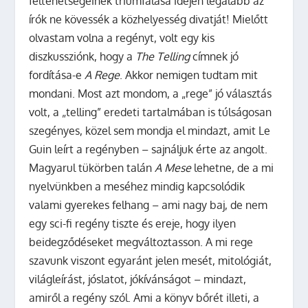
féltehetségeinek triumfálása idején legalább az
írók ne kövessék a közhelyesség divatját! Mielőtt
olvastam volna a regényt, volt egy kis
diszkussziónk, hogy a
The Telling
címnek jó
fordítása-e
A Rege
. Akkor nemigen tudtam mit
mondani. Most azt mondom, a „rege” jó választás
volt, a „telling” eredeti tartalmában is túlságosan
szegényes, közel sem mondja el mindazt, amit Le
Guin leírt a regényben – sajnáljuk érte az angolt.
Magyarul tükörben talán
A Mese
lehetne, de a mi
nyelvünkben a meséhez mindig kapcsolódik
valami gyerekes felhang – ami nagy baj, de nem
egy sci-fi regény tiszte és ereje, hogy ilyen
beidegződéseket megváltoztasson. A mi rege
szavunk viszont egyaránt jelen mesét, mitológiát,
világleírást, jóslatot, jókívánságot – mindazt,
amiről a regény szól. Ami a könyv bőrét illeti, a