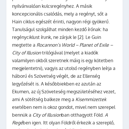
nyilvánvalóan kulcsregényhez. A másik
koncepcionális csalódás, mely a regényt, sőt a
Hain ciklus egészét érinti, nagyon régi gyökerű.
Tanulságul szolgálhat minden kezdő írónak: ha
regényciklust írunk, ne zárjuk le [2]. Le Guin
megtette a
Rocannon’s World – Planet of Exile –
City of Illusion
trilógiával (melyet a kiadók
valamilyen okból szeretnek máig is egy kötetben
megjelentetni), vagyis az utolsó regényben leírja a
háború és Szövetség végét, de az Ellenség
legyőzését is. A későbbiekben ez azután az
Ekumen, az új Szöveteség megszületéséhez vezet,
ami A sötétség balkeze meg a
Kisemmizettek
esetében nem is okoz gondot, mivel nem szerepel
bennük a
City of Illusion
ban otthagyott Föld.
A
Regé
ben igen. Itt olyan Földről érkezik a szereplő,