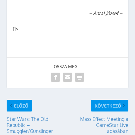
– Antal József –
]]>
OSSZA MEG:
ELŐZŐ
KÖVETKEZŐ
Star Wars: The Old
Mass Effect Meeting a
Republic –
GameStar Live
Smuggler/Gunslinger
adásában