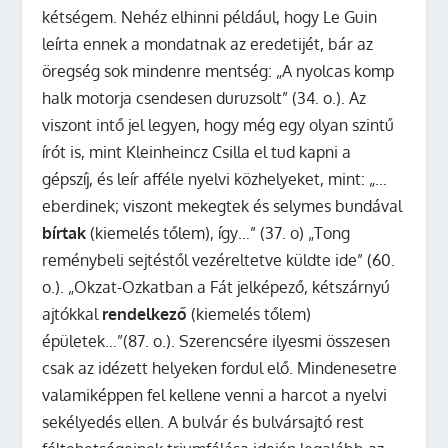
kétségem. Nehéz elhinni például, hogy Le Guin
leírta ennek a mondatnak az eredetijét, bár az
öregség sok mindenre mentség: „A nyolcas komp
halk motorja csendesen duruzsolt” (34. o.). Az
viszont intő jel legyen, hogy még egy olyan szintű
írót is, mint Kleinheincz Csilla el tud kapni a
gépszíj, és leír afféle nyelvi közhelyeket, mint: „…
eberdinek; viszont mekegtek és selymes bundával
bírtak
(kiemelés tőlem), így…” (37. o) „Tong
reménybeli sejtéstől vezéreltetve küldte ide” (60.
o.). „Okzat-Ozkatban a Fát jelképező, kétszárnyú
ajtókkal
rendelkező
(kiemelés tőlem)
épületek…”(87. o.). Szerencsére ilyesmi összesen
csak az idézett helyeken fordul elő. Mindenesetre
valamiképpen fel kellene venni a harcot a nyelvi
sekélyedés ellen. A bulvár és bulvársajtó rest