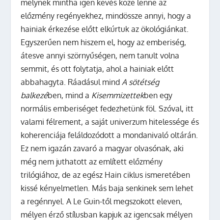
melynek mintha igen kevés köze lenne az
előzmény regényekhez, mindössze annyi, hogy a
hainiak érkezése előtt elkúrtuk az ökológiánkat.
Egyszerűen nem hiszem el, hogy az emberiség,
átesve annyi szörnyűségen, nem tanult volna
semmit, és ott folytatja, ahol a hainiak előtt
abbahagyta. Ráadásul mind
A sötétség
balkezé
ben, mind a
Kisemmizettek
ben egy
normális emberiséget fedezhetünk föl. Szóval, itt
valami félrement, a saját univerzum hitelessége és
koherenciája feláldozódott a mondanivaló oltárán.
Ez nem igazán zavaró a magyar olvasónak, aki
még nem juthatott az említett előzmény
trilógiához, de az egész Hain ciklus ismeretében
kissé kényelmetlen.
Más baja senkinek sem lehet
a regénnyel. A Le Guin-től megszokott eleven,
mélyen érző stílusban kapjuk az igencsak mélyen