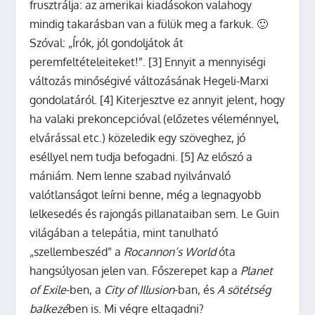
frusztrálja: az amerikai kiadásokon valahogy
mindig takarásban van a fülük meg a farkuk. 🙂
Szóval: „Írók, jól gondoljátok át
peremfeltételeiteket!”. [3] Ennyit a mennyiségi
változás minőségivé változásának Hegeli-Marxi
gondolatáról. [4] Kiterjesztve ez annyit jelent, hogy
ha valaki prekoncepcióval (előzetes véleménnyel,
elvárással etc.) közeledik egy szöveghez, jó
eséllyel nem tudja befogadni. [5] Az előszó a
mániám. Nem lenne szabad nyilvánvaló
valótlanságot leírni benne, még a legnagyobb
lelkesedés és rajongás pillanataiban sem. Le Guin
világában a telepátia, mint tanulható
„szellembeszéd” a
Rocannon’s World
óta
hangsúlyosan jelen van. Főszerepet kap a
Planet
of Exile
-ben, a
City of Illusion
-ban, és
A sötétség
balkezé
ben is. Mi végre eltagadni?