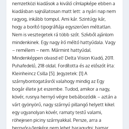
nemzetközi kiadások a kiváló címlapképe ebben a
kiadásban sajnálatosan matt lett: a nyári nap nem
ragyog, inkább tompul. Ami kár. Szintúgy kár,
hogy a borító tipográfiája egyszerűen méltatlan.
Nem is vesztegetek rá több szót. Szívből ajánlom
mindenkinek. Egy nagy író méltó hattyúdala. Vagy
– remélem – nem. Mármint hattyúdal.
Mindenképpen olvasd el! Delta Vision Kiadó, 2011.
Puhafedelű, 218 oldal. Fordította és az előszót írta:
Kleinheincz Csilla [5]. Jegyzetek: [1] A
szárnybontogatásról valahogy mindig az Egy
bogár élete jut eszembe. Tudod, amikor a nagy,
kövér, rusnya hernyó végre bebábozódik – aztán a
várt gyönyörű, nagy szárnyú pillangó helyett kikel
egy ugyanolyan kövér, ramaty testű valami,
röhejesen piciny szárnyakkal. Persze, arra a
hernyóra/lepkére nem lehet haragudni: hamar