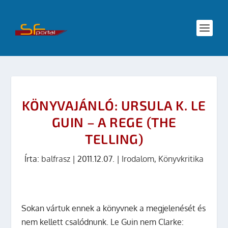
KÖNYVAJÁNLÓ: URSULA K. LE
GUIN – A REGE (THE
TELLING)
Írta:
balfrasz
|
2011.12.07.
|
Irodalom
,
Könyvkritika
Sokan vártuk ennek a könyvnek a megjelenését és
nem kellett csalódnunk. Le Guin nem Clarke: