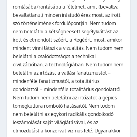
romlásába/rontásába a félelmet, amit (bevallva-
bevallatlanul) minden írástudó érez most, az írott
szó történelmének fordulópontján. Nem tudom
nem belelátni a kétségbeesett segélykiáltást az
írott és elmondott szóért, a Regéért, most, amikor
mindent vinni látszik a vizualitás. Nem tudom nem
belelátni a csalódottságot a technikai
civilizációban, a technológiában. Nem tudom nem
belelátni az irtózást a vallási fanatizmustól –
mindenféle fanatizmustól, a totalitárius
gondolattól – mindenféle totalitárius gondolattól.
Nem tudom nem belelátni az irtózatot a gépies
tömegkultúra romboló hatásaitól. Nem tudom
nem belelátni az egykori radikális gondolkodó
leszámolását saját világlátásával, és az
elmozdulást a konzervativizmus felé. Ugyanakkor