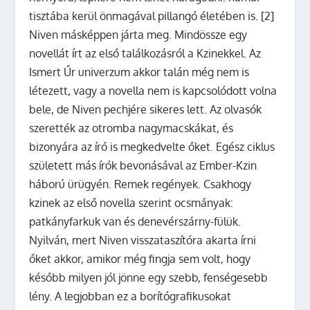
tisztába kerül önmagával pillangó életében is. [2]
Niven másképpen járta meg. Mindössze egy
novellát írt az első találkozásról a Kzinekkel. Az
Ismert Űr univerzum akkor talán még nem is
létezett, vagy a novella nem is kapcsolódott volna
bele, de Niven pechjére sikeres lett. Az olvasók
szerették az otromba nagymacskákat, és
bizonyára az író is megkedvelte őket. Egész ciklus
született más írók bevonásával az Ember-Kzin
háború ürügyén. Remek regények. Csakhogy
kzinek az első novella szerint ocsmányak:
patkányfarkuk van és denevérszárny-fülük.
Nyilván, mert Niven visszataszítóra akarta írni
őket akkor, amikor még fingja sem volt, hogy
később milyen jól jönne egy szebb, fenségesebb
lény. A legjobban ez a borítógrafikusokat