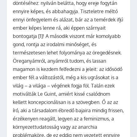
döntéséhez: nyilván belátta, hogy ereje fogytán
ennyire képes, és abbahagyja. Tiszteletre méltó
ennyi önfegyelem és alázat, bár az a temérdek ifjú
ember képes lenne rá, aki éppen szárnyait
bontogatja [1]! A második viszont már komolyabb
gond, rontja az irodalmi minőséget, és
természetesen lehet folyománya az öregedésnek.
Öreganyámról, anyámról tudom, és lassan
magamon is kezdem felfedezni a jeleit: az idősödő
ember fél a változástól, még a kis ugrásokat is a
világ – a világa – végének fogja föl. Talán ezek
motiválták Le Guint, amiért kissé csalódnom
kellett koncepcionálisan is a szövegben. Ő az az
író, aki a társadalom ébredő bajaira mindig frissen,
érzékenyen reagált, legyen az a feminizmus, a
környezettudatosság vagy az anarchia
problémaköre, de ez eddig nem vezetett ennyire