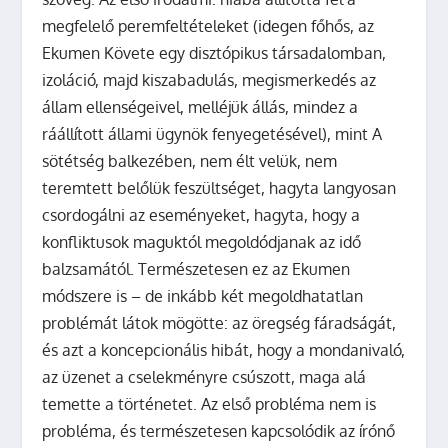
megfelelő peremfeltételeket (idegen főhős, az
Ekumen Követe egy disztópikus társadalomban,
izoláció, majd kiszabadulás, megismerkedés az
állam ellenségeivel, melléjük állás, mindez a
ráállított állami ügynök fenyegetésével), mint A
sötétség balkezében, nem élt velük, nem
teremtett belőlük feszültséget, hagyta langyosan
csordogálni az eseményeket, hagyta, hogy a
konfliktusok maguktól megoldódjanak az idő
balzsamától. Természetesen ez az Ekumen
módszere is – de inkább két megoldhatatlan
problémát látok mögötte: az öregség fáradságát,
és azt a koncepcionális hibát, hogy a mondanivaló,
az üzenet a cselekményre csúszott, maga alá
temette a történetet. Az első probléma nem is
probléma, és természetesen kapcsolódik az írónő