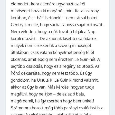
élemedett kora ellenére ugyanazt az írói
minőséget hozza ki magából, mint fiatalasszony
korában, és – hál’ Isetnnek! – nem társul holmi
Gentry-k mellé, hogy sárba tapossa saját mítoszát.
Nem véletlen, hogy a nők tovább bírják a Nap
körüli utazást… De akadnak kisebb csalódások,
melyek nem csökkentik a szöveg minőségét
általában, csak valami kényelmetlenség-félét
okoznak, amit eddig nem éreztem Le Guin-nél. A
legfőbb csalódás, hogy ez a regény az utolsó. Az
írónő deklarálta, hogy nem lesz több. És úgy
gondolom, ha Ursula K. Le Guin kimond valamit,
akkor az úgy is van. Más kérdés, hogyan tudja
megállni, hogy ne írjon – de ez az ő baja,
megérdemli, ha így cserben hagy bennünket!
Számomra hozott még több parányi csalódást is a
szöveg. Az első irodalmi: hiába állította fel a