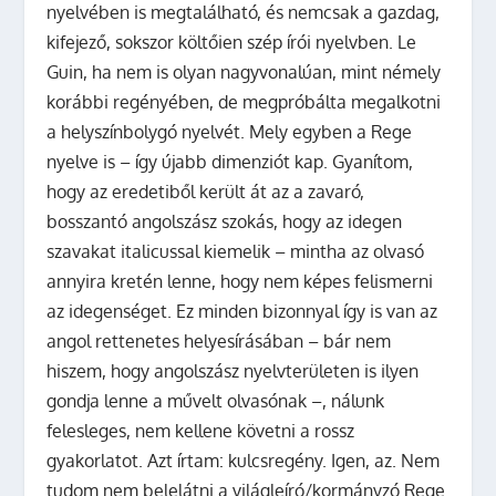
nyelvében is megtalálható, és nemcsak a gazdag,
kifejező, sokszor költőien szép írói nyelvben. Le
Guin, ha nem is olyan nagyvonalúan, mint némely
korábbi regényében, de megpróbálta megalkotni
a helyszínbolygó nyelvét. Mely egyben a Rege
nyelve is – így újabb dimenziót kap. Gyanítom,
hogy az eredetiből került át az a zavaró,
bosszantó angolszász szokás, hogy az idegen
szavakat italicussal kiemelik – mintha az olvasó
annyira kretén lenne, hogy nem képes felismerni
az idegenséget. Ez minden bizonnyal így is van az
angol rettenetes helyesírásában – bár nem
hiszem, hogy angolszász nyelvterületen is ilyen
gondja lenne a művelt olvasónak –, nálunk
felesleges, nem kellene követni a rossz
gyakorlatot. Azt írtam: kulcsregény. Igen, az. Nem
tudom nem belelátni a világleíró/kormányzó Rege