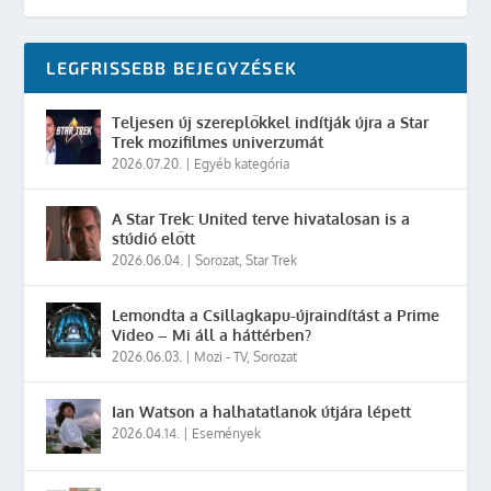
LEGFRISSEBB BEJEGYZÉSEK
Teljesen új szereplőkkel indítják újra a Star
Trek mozifilmes univerzumát
2026.07.20.
|
Egyéb kategória
A Star Trek: United terve hivatalosan is a
stúdió előtt
2026.06.04.
|
Sorozat
,
Star Trek
Lemondta a Csillagkapu-újraindítást a Prime
Video – Mi áll a háttérben?
2026.06.03.
|
Mozi - TV
,
Sorozat
Ian Watson a halhatatlanok útjára lépett
2026.04.14.
|
Események