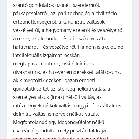
szántó gondolatok özönét, szerelemről,
párkapcsolatról, az ipari-technológia civilizáció
értelmetlenségéről, a kanonizált vallások
veszélyeiről, a hagyomány erejéről és veszélyeiről,
a mese, az elmondott és leírt szó civilizátori
hatalmáról – és veszélyeiről. Ha nem is akciót, de
intellektuális izgalmat jócskán
megtapasztalhatunk, kiváló leírásokat
olvashatunk, és hús-vér emberekkel találkozunk,
akik megtöltik ezeket. Igazán eredeti
gondolatkísérlet az istenség nélküli vallás, a
személyes alkuk (imák) nélküli vallás, az
intézmények nélküli vallás, nagyjából az általunk
definiált vallási ismérvek nélküli vallás.
Megfontolandó egy idegengyűlölet nélküli
civilizáció gondolta, mely pusztán földrajzi