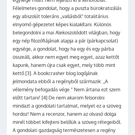
egysége miatt nem fejleszti ki a xenofóbiát.
Félelmetes gondolat, hogy a puszta bürokratizálás
egy abszolút toleráns „vallásból” totalitárius
elnyomó gépezetet képes kialakítani. Különös
belegondolni a mai Alekoszolódott világban, hogy
egy nép filozófiájának alapja a pár (párkapcsolat)
egysége, a gondolat, hogy ha egy és egy párba
összeáll, akkor nem egyet meg egyet, azaz kettőt
kapunk, hanem újra csak egyet, mely több mint
kettő [3]. A bookcrasher blog logójának
jelmondata ebből a regényből származik: „A
vélemény befogadás vége.” Nem ártana ezt szem
előtt tartani! [4] De nem akarom felsorolni
mindazt a gondolati tartalmat, melyet ez a szöveg
hordoz! Nem a recenzor, hanem az olvasó dolga
minél többet kifejteni belőlük a szöveg rétegeiből.
A gondolati gazdagság természetesen a regény