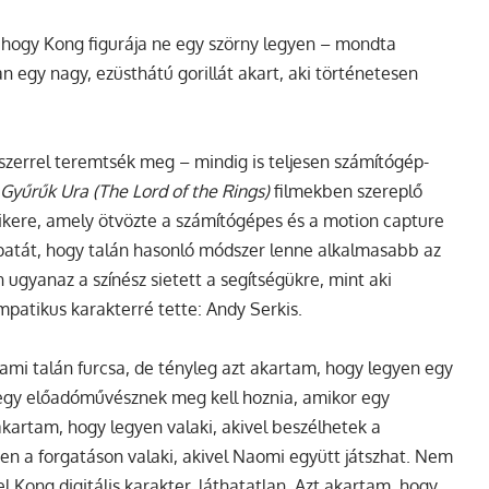
, hogy Kong figurája ne egy szörny legyen – mondta
 egy nagy, ezüsthátú gorillát akart, aki történetesen
zerrel teremtsék meg – mindig is teljesen számítógép-
 Gyűrűk Ura (The Lord of the Rings)
filmekben szereplő
ikere, amely ötvözte a számítógépes és a motion capture
apatát, hogy talán hasonló módszer lenne alkalmasabb az
yanaz a színész sietett a segítségükre, mint aki
patikus karakterré tette: Andy Serkis.
ami talán furcsa, de tényleg azt akartam, hogy legyen egy
 egy előadóművésznek meg kell hoznia, amikor egy
 akartam, hogy legyen valaki, akivel beszélhetek a
en a forgatáson valaki, akivel Naomi együtt játszhat. Nem
 Kong digitális karakter, láthatatlan. Azt akartam, hogy