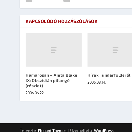
KAPCSOLÓDÓ HOZZÁSZÓLÁSOK
Hamarosan – Anita Blake
Hírek Tündérföldéről
IX: Obszidián pillangó
2006.08.14.
(részlet)
2006.05.22.
Tervezte:
| Üzemeltető:
Elegant Themes
WordPress