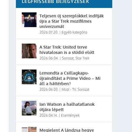
LEGFRISSEBB BEJEGYZÉSEK
Teljesen új szereplőkkel indítják
újra a Star Trek mozifilmes
univerzumát
2026.07.20.
|
Egyéb kategória
A Star Trek: United terve
hivatalosan is a stúdió előtt
2026.06.04.
|
Sorozat
,
Star Trek
Lemondta a Csillagkapu-
újraindítást a Prime Video – Mi
áll a háttérben?
2026.06.03.
|
Mozi - TV
,
Sorozat
Ian Watson a halhatatlanok
útjára lépett
2026.04.14.
|
Események
Megjelent A lándzsa hegye