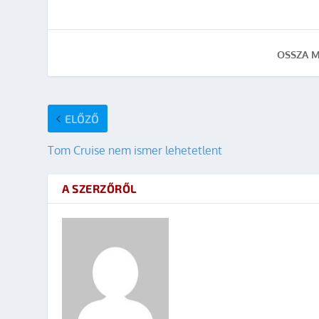
OSSZA M
ELŐZŐ
Tom Cruise nem ismer lehetetlent
A SZERZŐRŐL