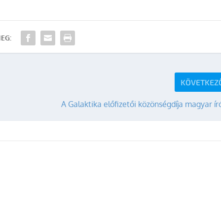
EG:
KÖVETKEZ
A Galaktika előfizetői közönségdíja magyar í