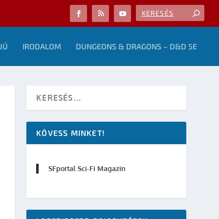
JÚ
IRODALOM
DUNGEONS & DRAGONS – D&D 5E
KÖVESS MINKET!
SFportal Sci-Fi Magazin