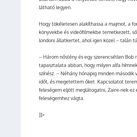
látható legyen.
Hogy tökéletesen alakíthassa a majmot, a for
könyvekbe és videófilmekbe temetkezett, sőt 
londoni állatkertet, ahol igen közel – talán túl
– Három nőstény és egy szerencsétlen Bob ne
tapasztalata abban, hogy milyen alfa hímnek
színész. – Néhány hónapig minden második 
időt, és megetettem őket. Kapcsolatot terem
feleségem eljött meglátogatni, Zaire-nek ez 
feleségemhez vágta.
]]>