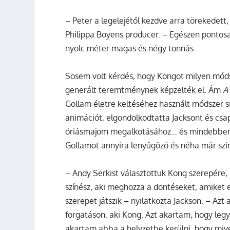
– Peter a legelejétől kezdve arra törekedett
Philippa Boyens producer. – Egészen pontosan
nyolc méter magas és négy tonnás.
Sosem volt kérdés, hogy Kongot milyen móds
generált teremtménynek képzelték el. Ám
A
Gollam életre keltéséhez használt módszer s
animációt, elgondolkodtatta Jacksont és cs
óriásmajom megalkotásához… és mindebben ug
Gollamot annyira lenyűgöző és néha már szim
– Andy Serkist választottuk Kong szerepére, 
színész, aki meghozza a döntéseket, amiket
szerepet játszik – nyilatkozta Jackson. – Azt
forgatáson, aki Kong. Azt akartam, hogy legy
akartam abba a helyzetbe kerülni, hogy mivel