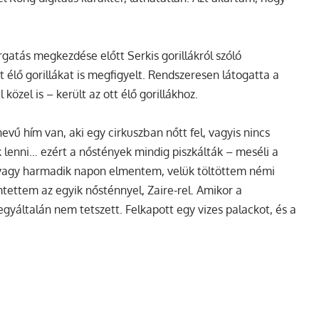
gatás megkezdése előtt Serkis gorillákról szóló
élő gorillákat is megfigyelt. Rendszeresen látogatta a
 közel is – került az ott élő gorillákhoz.
vű hím van, aki egy cirkuszban nőtt fel, vagyis nincs
 lenni… ezért a nőstények mindig piszkálták – meséli a
vagy harmadik napon elmentem, velük töltöttem némi
tettem az egyik nősténnyel, Zaire-rel. Amikor a
egyáltalán nem tetszett. Felkapott egy vizes palackot, és a