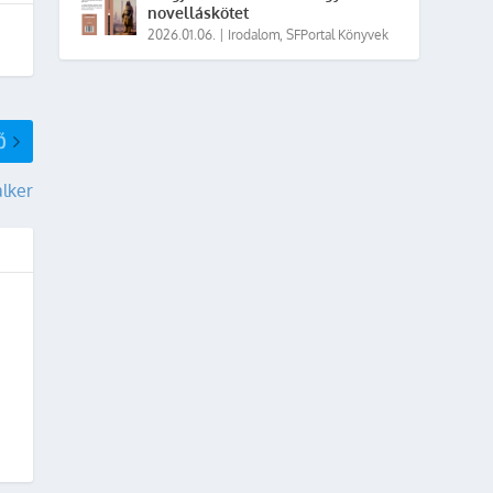
novelláskötet
2026.01.06.
|
Irodalom
,
SFPortal Könyvek
Ő
lker