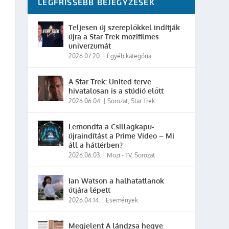
LEGFRISSEBB BEJEGYZÉSEK
Teljesen új szereplőkkel indítják
újra a Star Trek mozifilmes
univerzumát
2026.07.20.
|
Egyéb kategória
A Star Trek: United terve
hivatalosan is a stúdió előtt
2026.06.04.
|
Sorozat
,
Star Trek
Lemondta a Csillagkapu-
újraindítást a Prime Video – Mi
áll a háttérben?
2026.06.03.
|
Mozi - TV
,
Sorozat
Ian Watson a halhatatlanok
útjára lépett
2026.04.14.
|
Események
Megjelent A lándzsa hegye