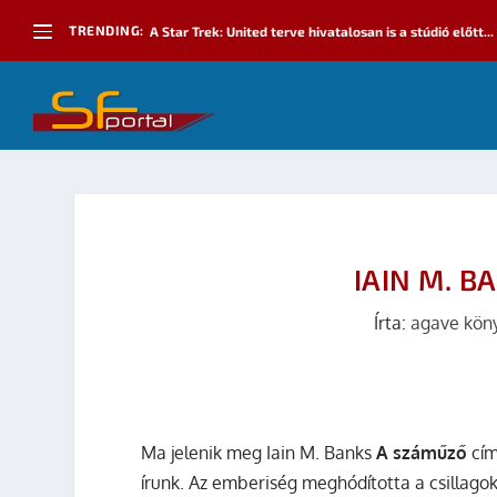
TRENDING:
A Star Trek: United terve hivatalosan is a stúdió előtt...
IAIN M. B
Írta:
agave kön
Ma jelenik meg Iain M. Banks
A száműző
cím
írunk. Az emberiség meghódította a csillagok