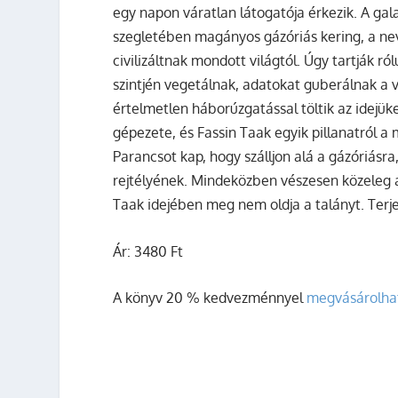
egy napon váratlan látogatója érkezik. A ga
szegletében magányos gázóriás kering, a nev
civilizáltnak mondott világtól. Úgy tartják 
szintjén vegetálnak, adatokat guberálnak a 
értelmetlen háborúzgatással töltik az idejük
gépezete, és Fassin Taak egyik pillanatról a
Parancsot kap, hogy szálljon alá a gázóriásra,
rejtélyének. Mindeközben vészesen közeleg 
Taak idejében meg nem oldja a talányt. Terj
Ár: 3480 Ft
A könyv 20 % kedvezménnyel
megvásárolha