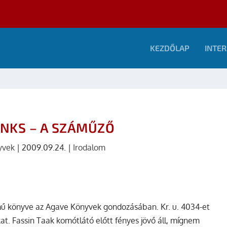
KEZDŐLAP
INTER
ANKS – A SZÁMŰZŐ
yvek
|
2009.09.24.
|
Irodalom
ű könyve az Agave Könyvek gondozásában. Kr. u. 4034-et
at. Fassin Taak komótlátó előtt fényes jövő áll, mígnem