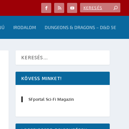
JÚ
IRODALOM
DUNGEONS & DRAGONS – D&D 5E
KÖVESS MINKET!
SFportal Sci-Fi Magazin