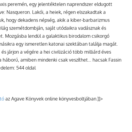
laxis peremén, egy jelentéktelen naprendszer eldugott
e: Nasqueron. Lakói, a heiek, régen elszakadtak a
róluk, hogy dekadens népség, akik a kiber-barbarizmus
világ szemétdombján, saját utódaikra vadásznak és
et. Mozgásba lendül a galaktikus birodalom csikorgó
 másikra egy ismeretlen katonai szektában találja magát.
 és járjon a végére a hei civilizáció több milliárd éves
a háború, amiben mindenki csak veszíthet… hacsak Fassin
edelem: 544 oldal
tó
az Agave Könyvek online könyvesboltjában
]]>
.