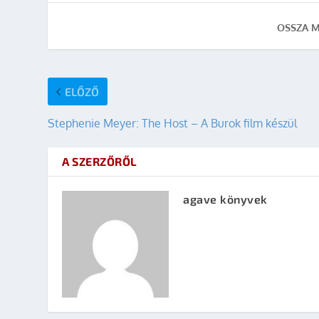
OSSZA M
ELŐZŐ
Stephenie Meyer: The Host – A Burok film készül
A SZERZŐRŐL
agave könyvek