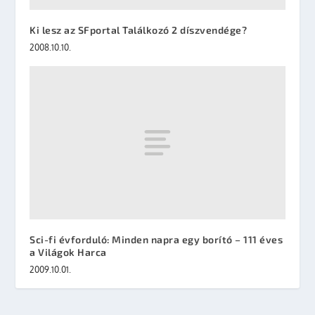
Ki lesz az SFportal Találkozó 2 díszvendége?
2008.10.10.
Sci-fi évforduló: Minden napra egy borító – 111 éves
a Világok Harca
2009.10.01.