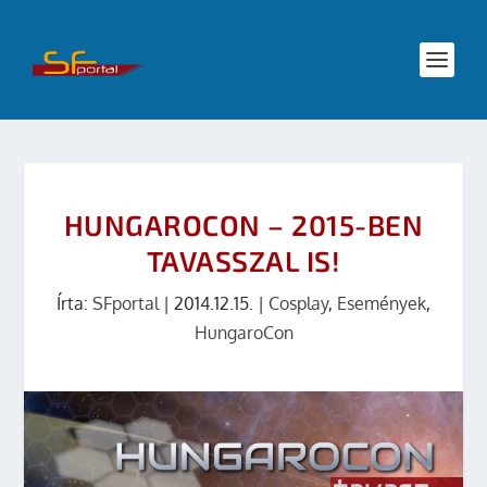
HUNGAROCON – 2015-BEN
TAVASSZAL IS!
Írta:
SFportal
|
2014.12.15.
|
Cosplay
,
Események
,
HungaroCon