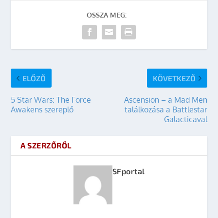
OSSZA MEG:
ELŐZŐ
KÖVETKEZŐ
5 Star Wars: The Force
Ascension – a Mad Men
Awakens szereplő
találkozása a Battlestar
Galacticaval
A SZERZŐRŐL
SFportal