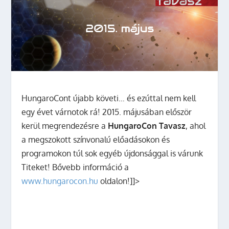
HungaroCont újabb követi… és ezúttal nem kell
egy évet várnotok rá! 2015. májusában először
kerül megrendezésre a
HungaroCon Tavasz
, ahol
a megszokott színvonalú előadásokon és
programokon túl sok egyéb újdonsággal is várunk
Titeket! Bővebb információ a
www.hungarocon.hu
oldalon!]]>