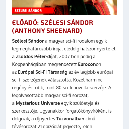
ELŐADÓ: SZÉLESI SÁNDOR
(ANTHONY SHEENARD)
Szélesi Sándor
a magyar sci-fi irodalom egyik
legmeghatározóbb írója, eleddig hatszor nyerte el
a
Zsoldos Péter-díj
at, 2007-ben pedig a
Koppenhágában megrendezett
Eurocon
on
az
Európai Sci-Fi Társaság
az év legjobb európai
sci-fi szerzőjének választotta. Közel harminc
regény és több, mint 80 sci-fi novella szerzője. A
legolvasottabb magyar sci-fi sorozat,
a
Mysterious Universe
egyik szülőatyja és
szerkesztője. Ugyanakkor forgatókönyvíróként is
dolgozik, a díjnyertes
Tűzvonalban
című
tévésorozat 21 epizódját jegyezte, jelen