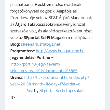
pillanatban a
Hacktion
utolsó évadának
forgatókönyvein dolgozik. Alapítója és
főszerkesztője volt az
SF&F Átjáró Magazin
nak,
az
Átjáró Találkozások
rendezvénysorozat
szervezője volt, és alapító-szerkesztőként részt
vesz az
SFportal Sci-Fi Magazin
munkájában is.
Blog:
sheenard.sfblogs.net
Programterv:
http://www.hungarocon.hu
J
egyrendelés:
Port.hu –
http://port.hu/jegy/#event-
selector/areaId/19/documentId/13565
Uránia:
http://ticket.urania-nf.hu/index.php?
year=2013&month=11&day=17&order=d
Post
by
SFportal Sci Fi Lapcsalád
.
]]>