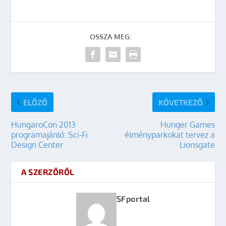
OSSZA MEG:
ELŐZŐ
KÖVETKEZŐ
HungaroCon 2013
Hunger Games
programajánló: Sci-Fi
élményparkokat tervez a
Design Center
Lionsgate
A SZERZŐRŐL
SFportal