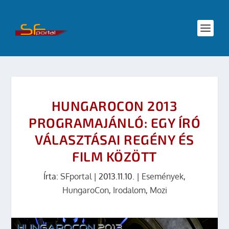
HUNGAROCON 2013
PROGRAMAJÁNLÓ: EGY ÍRÓ
VÁLASZTÁSAI REGÉNY ÉS
FILM KÖZÖTT
Írta:
SFportal
|
2013.11.10.
|
Események
,
HungaroCon
,
Irodalom
,
Mozi