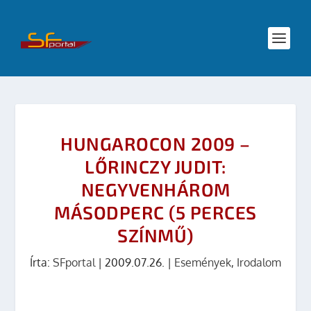
HUNGAROCON 2009 –
LŐRINCZY JUDIT:
NEGYVENHÁROM
MÁSODPERC (5 PERCES
SZÍNMŰ)
Írta:
SFportal
|
2009.07.26.
|
Események
,
Irodalom