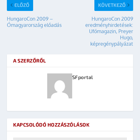
ELŐZŐ
KÖVETKEZŐ
HungaroCon 2009 –
HungaroCon 2009
Ómagyarország előadás
eredményhirdetések:
Ufómagazin, Preyer
Hugo,
képregénypályázat
A SZERZŐRŐL
SFportal
KAPCSOLÓDÓ HOZZÁSZÓLÁSOK