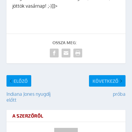
jöttök vasárnap! ;-)]]>
OSSZA MEG:
ELŐZŐ
KÖVETKEZŐ
Indiana Jones nyugdíj
próba
előtt
A SZERZŐRŐL