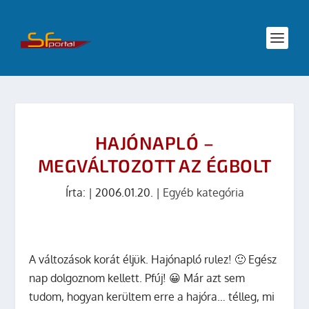
HAJÓNAPLÓ –
MEGVÁLTOZOTT AZ ÉGBOLT
Írta:
|
2006.01.20.
|
Egyéb kategória
A változások korát éljük. Hajónapló rulez! 🙂 Egész
nap dolgoznom kellett. Pfúj! 😀 Már azt sem
tudom, hogyan kerültem erre a hajóra… télleg, mi