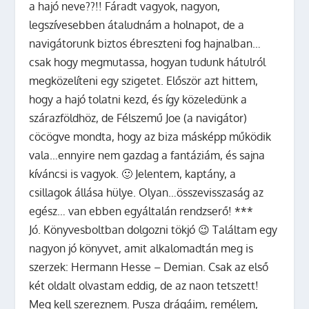
a hajó neve??!! Fáradt vagyok, nagyon,
legszívesebben átaludnám a holnapot, de a
navigátorunk biztos ébreszteni fog hajnalban…
csak hogy megmutassa, hogyan tudunk hátulról
megközelíteni egy szigetet. Először azt hittem,
hogy a hajó tolatni kezd, és így közeledünk a
szárazföldhöz, de Félszemű Joe (a navigátor)
cöcögve mondta, hogy az biza másképp működik
vala…ennyire nem gazdag a fantáziám, és sajna
kíváncsi is vagyok. 🙂 Jelentem, kaptány, a
csillagok állása hülye. Olyan…összevisszaság az
egész… van ebben egyáltalán rendzserő! ***
Jó. Könyvesboltban dolgozni tökjó 😉 Találtam egy
nagyon jó könyvet, amit alkalomadtán meg is
szerzek: Hermann Hesse – Demian. Csak az első
két oldalt olvastam eddig, de az naon tetszett!
Meg kell szereznem. Pusza drágáim, remélem,