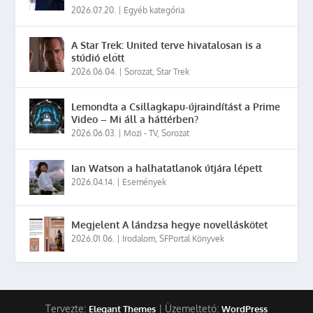
2026.07.20.
|
Egyéb kategória
A Star Trek: United terve hivatalosan is a
stúdió előtt
2026.06.04.
|
Sorozat
,
Star Trek
Lemondta a Csillagkapu-újraindítást a Prime
Video – Mi áll a háttérben?
2026.06.03.
|
Mozi - TV
,
Sorozat
Ian Watson a halhatatlanok útjára lépett
2026.04.14.
|
Események
Megjelent A lándzsa hegye novelláskötet
2026.01.06.
|
Irodalom
,
SFPortal Könyvek
Tervezte:
| Üzemeltető:
Elegant Themes
WordPress