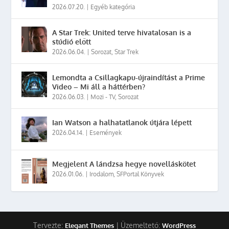
2026.07.20.
|
Egyéb kategória
A Star Trek: United terve hivatalosan is a
stúdió előtt
2026.06.04.
|
Sorozat
,
Star Trek
Lemondta a Csillagkapu-újraindítást a Prime
Video – Mi áll a háttérben?
2026.06.03.
|
Mozi - TV
,
Sorozat
Ian Watson a halhatatlanok útjára lépett
2026.04.14.
|
Események
Megjelent A lándzsa hegye novelláskötet
2026.01.06.
|
Irodalom
,
SFPortal Könyvek
Tervezte:
| Üzemeltető:
Elegant Themes
WordPress