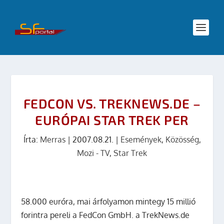
FEDCON VS. TREKNEWS.DE –
EURÓPAI STAR TREK PER
Írta:
Merras
|
2007.08.21.
|
Események
,
Közösség
,
Mozi - TV
,
Star Trek
58.000 euróra, mai árfolyamon mintegy 15 millió
forintra pereli a FedCon GmbH. a TrekNews.de