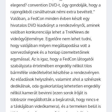
elegend? convention DVD-t, úgy gondolják, hogy a
rajongókból csinálhatnak némi extra bevételt.”
Valóban, a FedCon minden évben készít egy
hivatalos DVD kiadványt a rendezvényről, aminek
valóban konkurenciája lehet a TrekNews.de
videógyűjteménye. Egyelőre nem lehet tudni,
hogy valójában milyen megállapodása volt a
szervezőségnek és a honlap üzemeltetőinek
egymással. Az is igaz, hogy a FedCon látogatói
szabályzata értelmében engedély nélkül tilos
bármiféle videófelvétel készítése a rendezvényen.
Az előadások helyszínén, valamint ahol a színészek
dedikálnak, oda gyakorlatilag lehetetlen engedély
nélkül kamerát bevinni (ezen sorok íróját is
többször megállították a bejáratnál, hogy nincs-e
a táskájában videókamera), és a termeken belül is