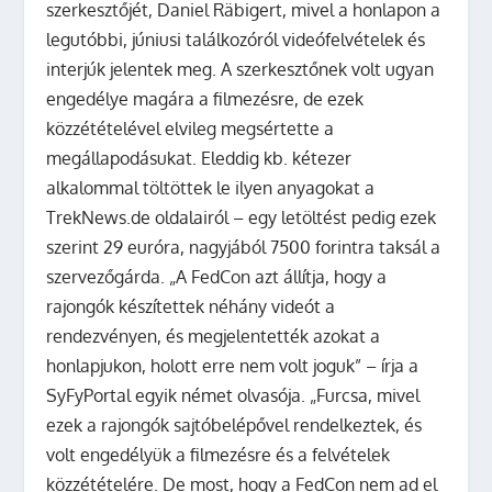
szerkesztőjét, Daniel Räbigert, mivel a honlapon a
legutóbbi, júniusi találkozóról videófelvételek és
interjúk jelentek meg. A szerkesztőnek volt ugyan
engedélye magára a filmezésre, de ezek
közzétételével elvileg megsértette a
megállapodásukat. Eleddig kb. kétezer
alkalommal töltöttek le ilyen anyagokat a
TrekNews.de oldalairól – egy letöltést pedig ezek
szerint 29 euróra, nagyjából 7500 forintra taksál a
szervezőgárda. „A FedCon azt állítja, hogy a
rajongók készítettek néhány videót a
rendezvényen, és megjelentették azokat a
honlapjukon, holott erre nem volt joguk” – írja a
SyFyPortal egyik német olvasója. „Furcsa, mivel
ezek a rajongók sajtóbelépővel rendelkeztek, és
volt engedélyük a filmezésre és a felvételek
közzétételére. De most, hogy a FedCon nem ad el