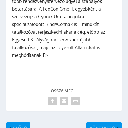
több rendezvényszervező ügyel a szabályok
betartására. A FedCon GmbH. egyébként a
szervezője a Gyűrűk Ura rajongókra
specializálódott Ring*Connak is – mindkét
találkozóval terjeszkedni akar a cég: előbb az
Egyesült Királyságban terveznek újabb
találkozókat, majd az Egyesült Államokat is
meghódítanák.]]>
OSSZA MEG:
ELŐZŐ
KÖVETKEZŐ