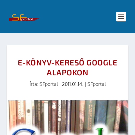
E-KÖNYV-KERESŐ GOOGLE
ALAPOKON
Írta:
SFportal
|
2011.01.14.
|
SFportal