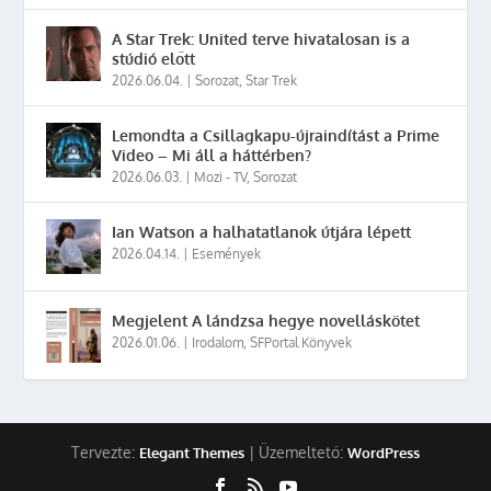
A Star Trek: United terve hivatalosan is a
stúdió előtt
2026.06.04.
|
Sorozat
,
Star Trek
Lemondta a Csillagkapu-újraindítást a Prime
Video – Mi áll a háttérben?
2026.06.03.
|
Mozi - TV
,
Sorozat
Ian Watson a halhatatlanok útjára lépett
2026.04.14.
|
Események
Megjelent A lándzsa hegye novelláskötet
2026.01.06.
|
Irodalom
,
SFPortal Könyvek
Tervezte:
| Üzemeltető:
Elegant Themes
WordPress