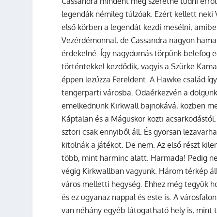
Cassandra mindent meg szeretne tudni erről a
legendák némileg túlzóak. Ezért kellett neki 
első körben a legendát kezdi mesélni, amib
Vezérdémonnal, de Cassandra nagyon hamar a
érdekelné. Így nagydumás törpünk belefog e
történtekkel kezdődik, vagyis a Szürke Kama
éppen lezúzza Fereldent. A Hawke család így
tengerparti városba. Odaérkezvén a dolgunk e
emelkednünk Kirkwall bajnokává, közben meg 
Káptalan és a Máguskör közti acsarkodástól.
sztori csak ennyiből áll. És gyorsan lezavar
kitolnák a játékot. De nem. Az első részt kile
több, mint harminc alatt. Harmada! Pedig nem
végig Kirkwallban vagyunk. Három térkép áll 
város melletti hegység. Ehhez még tegyük ho
és ez ugyanaz nappal és este is. A városfalo
van néhány egyéb látogatható hely is, mint tá