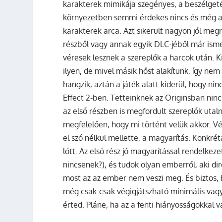
karakterek mimikája szegényes, a beszélgeté
környezetben semmi érdekes nincs és még az
karakterek arca. Azt sikerült nagyon jól meg
részből vagy annak egyik DLC-jéből már ism
véresek lesznek a szereplők a harcok után. 
ilyen, de mivel másik hőst alakítunk, így nem
hangzik, aztán a játék alatt kiderül, hogy n
Effect 2-ben. Tetteinknek az Originsban ni
az első részben is megfordult szereplők utal
megfelelően, hogy mi történt velük akkor. V
el szó nélkül mellette, a magyarítás. Konkr
lőtt. Az első rész jó magyarítással rendelkez
nincsenek?), és tudok olyan emberről, aki di
most az az ember nem veszi meg. És biztos,
még csak-csak végigjátszható minimális vag
érted. Pláne, ha az a fenti hiányosságokkal 