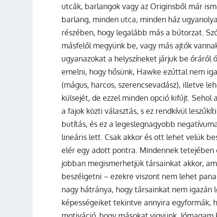
utcák, barlangok vagy az Originsből már is
barlang, minden utca, minden ház ugyanolyan
részében, hogy legalább más a bútorzat. Sz
másfelől megyünk be, vagy más ajtók vanna
ugyanazokat a helyszíneket járjuk be óráról 
emelni, hogy hősünk, Hawke ezúttal nem ig
(mágus, harcos, szerencsevadász), illetve le
külsejét, de ezzel minden opció kifújt. Sehol 
a fajok közti választás, s ez rendkívül leszűk
butítás, és ez a legeslegnagyobb negatívuma 
lineáris lett. Csak akkor és ott lehet velük be
elér egy adott pontra. Mindennek tetejében 
jobban megismerhetjük társainkat akkor, a
beszélgetni – ezekre viszont nem lehet pana
nagy hátránya, hogy társainkat nem igazán 
képességeiket tekintve annyira egyformák, 
motiváció, hogy másokat vigyünk. Jómagam ke