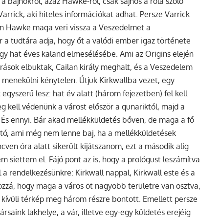
 bajnokról, azaz Hawke-ról, csak sajnos a róla szóló
Varrick, aki hiteles információkat adhat. Persze Varrick
en Hawke maga veri vissza a Veszedelmet a
 tudtára adja, hogy őt a valódi ember igaz története
gy hat éves kaland elmesélésébe. Ami az Origins elején
rások elbuktak, Cailan király meghalt, és a Veszedelem
 menekülni kénytelen. Útjuk Kirkwallba vezet, egy
gyszerű lesz: hat év alatt (három fejezetben) fel kell
kell védenünk a várost először a qunariktól, majd a
 És ennyi. Bár akad mellékküldetés bőven, de maga a fő
ható, ami még nem lenne baj, ha a mellékküldetések
ncven óra alatt sikerült kijátszanom, ezt a második alig
 siettem el. Fájó pont az is, hogy a prológust leszámítva
a rendelkezésünkre: Kirkwall nappal, Kirkwall este és a
zzá, hogy maga a város öt nagyobb területre van osztva,
n kívüli térkép meg három részre bontott. Emellett persze
rsaink lakhelye, a vár, illetve egy-egy küldetés erejéig