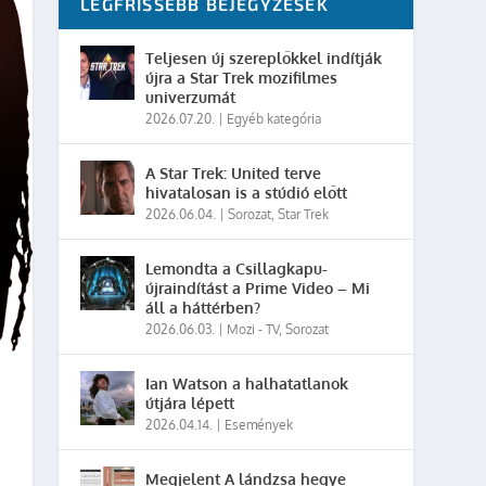
LEGFRISSEBB BEJEGYZÉSEK
Teljesen új szereplőkkel indítják
újra a Star Trek mozifilmes
univerzumát
2026.07.20.
|
Egyéb kategória
A Star Trek: United terve
hivatalosan is a stúdió előtt
2026.06.04.
|
Sorozat
,
Star Trek
Lemondta a Csillagkapu-
újraindítást a Prime Video – Mi
áll a háttérben?
2026.06.03.
|
Mozi - TV
,
Sorozat
Ian Watson a halhatatlanok
útjára lépett
2026.04.14.
|
Események
Megjelent A lándzsa hegye