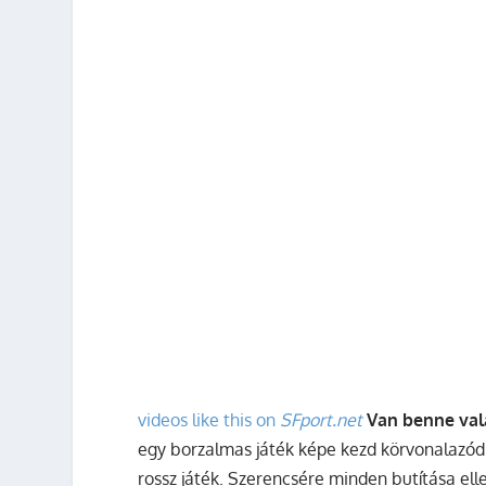
videos like this on
SFport.net
Van benne vala
egy borzalmas játék képe kezd körvonalazód
rossz játék. Szerencsére minden butítása el