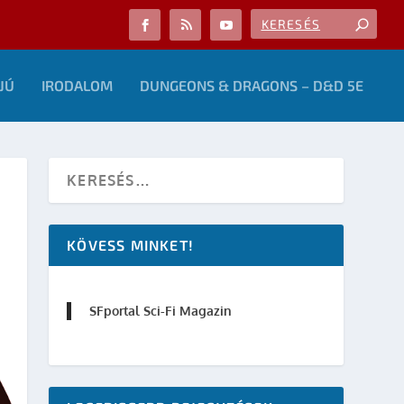
JÚ
IRODALOM
DUNGEONS & DRAGONS – D&D 5E
KÖVESS MINKET!
SFportal Sci-Fi Magazin