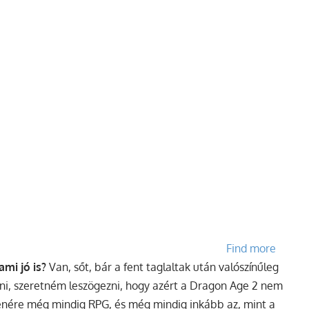
Find more
mi jó is?
Van, sőt, bár a fent taglaltak után valószínűleg
ni, szeretném leszögezni, hogy azért a Dragon Age 2 nem
lenére még mindig RPG, és még mindig inkább az, mint a