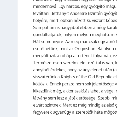
mindenhová. Egy harcos, egy gyógyító mágus 
leváltani Bethany-t Andersre (szintén gyógy
helyére, mert jobban nézett ki, viszont képe
Szimpátiám is nagyjából ebben a négy karak
gondolhatjátok, milyen mélyen megható, miko
Hát semennyire. Az meg már csak egy apró fá
cserélhetőek, mint az Originsban. Bár ilye
megváltozik a ruhája a történet folyamán, ez
Természetesen szerelmi élet ezúttal is van, le
annyiból érdekes, hogy az ágyjelenet után (
visszatérünk a Knights of the Old Republic el
költözik. Ennek persze nem sok jelentősége v
kikezdünk még, akkor szakítás lehet a vége, 
látvány sem lesz a játék erőssége. Szebb, m
elvárt szintnek. Mert ez még mindig az első gr
fegyverek ugyanúgy a szereplők háta mögött l