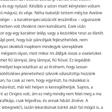
és egy nyilazó. Később a sztori miatt kénytelen voltam
ító mágus), és vége. Néha Isabelát tettem még be Aveline
sségei – a karakterspecializációt leszámítva – ugyanazok.
terben volt (Anderst nem komáltam). Ezek után
r egy-egy karakter lelép, vagy a kezünkbe teszi az életét.
jó pont, hogy bár páncéljaik fejleszthetőek, nem
n-olyan okokból majdnem mindegyik szereplőnek
 mégsem olyan, mint mikor mi állítjuk össze a viseletüket.
het fiú lánnyal, lány lánnyal, fiú fiúval. Ez legalább
amellyel kapcsolatban az az érzésem, hogy lassan
sötétüléses jeleneteihez) szívünk választottja hozzánk
an, ha csak az nem, hogy egyrészt, ha másokkal is
másrészt, már két helyen is keresgélhetjük. Sajnos, a
int az Origins volt, ám ez még mindig nem felel meg a ma
afikája, csak feljavítva, és annak hibáit átvéve. A
ebegnek(!), lazán lekardoznak bárkit akár fal mögül is, a