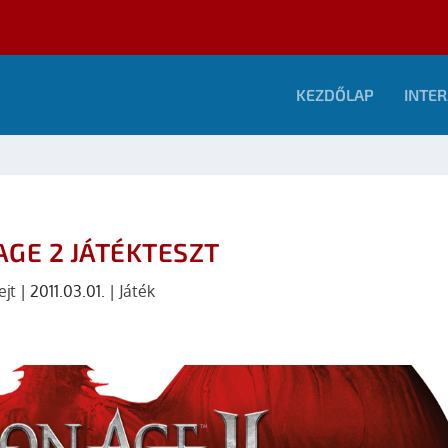
KEZDŐLAP
INTER
GE 2 JÁTÉKTESZT
ejt
|
2011.03.01.
|
Játék