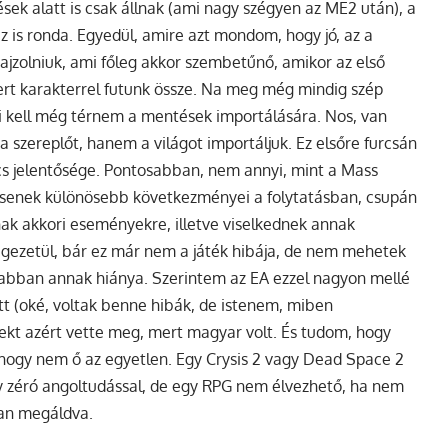
sek alatt is csak állnak (ami nagy szégyen az ME2 után), a
 is ronda. Egyedül, amire azt mondom, hogy jó, az a
rajzolniuk, ami főleg akkor szembetűnő, amikor az első
ert karakterrel futunk össze. Na meg még mindig szép
Ki kell még térnem a mentések importálására. Nos, van
 a szereplőt, hanem a világot importáljuk. Ez elsőre furcsán
incs jelentősége. Pontosabban, nem annyi, mint a Mass
ncsenek különösebb következményei a folytatásban, csupán
nak akkori eseményekre, illetve viselkednek annak
égezetül, bár ez már nem a játék hibája, de nem mehetek
étabban annak hiánya. Szerintem az EA ezzel nagyon mellé
ett (oké, voltak benne hibák, de istenem, miben
rekt azért vette meg, mert magyar volt. És tudom, hogy
 hogy nem ő az egyetlen. Egy Crysis 2 vagy Dead Space 2
y zéró angoltudással, de egy RPG nem élvezhető, ha nem
van megáldva.