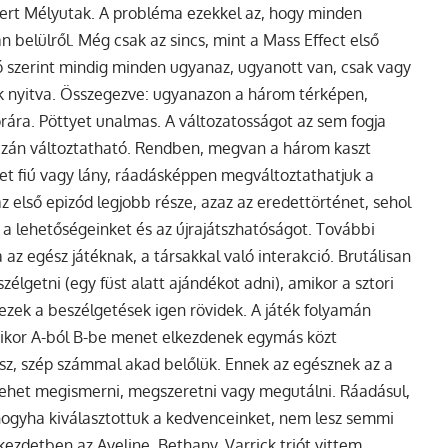
mert Mélyutak. A probléma ezekkel az, hogy minden
 belülről. Még csak az sincs, mint a Mass Effect első
ó szerint mindig minden ugyanaz, ugyanott van, csak vagy
k nyitva. Összegezve: ugyanazon a három térképen,
órára. Pöttyet unalmas. A változatosságot az sem fogja
azán változtatható. Rendben, megvan a három kaszt
het fiú vagy lány, ráadásképpen megváltoztathatjuk a
az első epizód legjobb része, azaz az eredettörténet, sehol
íti a lehetőségeinket és az újrajátszhatóságot. További
az egész játéknak, a társakkal való interakció. Brutálisan
szélgetni (egy füst alatt ajándékot adni), amikor a sztori
ezek a beszélgetések igen rövidek. A játék folyamán
mikor A-ból B-be menet elkezdenek egymás közt
sz, szép számmal akad belőlük. Ennek az egésznek az a
lehet megismerni, megszeretni vagy megutálni. Ráadásul,
hogyha kiválasztottuk a kedvenceinket, nem lesz semmi
zdetben az Aveline, Bethany, Varrick triót vittem