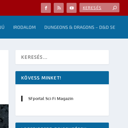
JÚ
IRODALOM
DUNGEONS & DRAGONS – D&D 5E
KÖVESS MINKET!
SFportal Sci-Fi Magazin