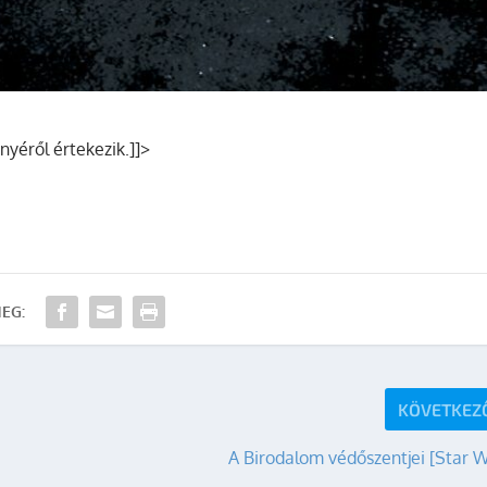
yéről értekezik.]]>
EG:
KÖVETKEZ
A Birodalom védőszentjei [Star 