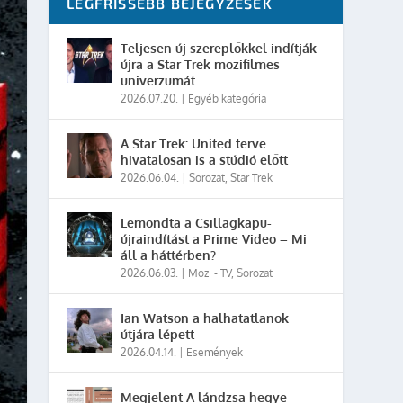
LEGFRISSEBB BEJEGYZÉSEK
Teljesen új szereplőkkel indítják
újra a Star Trek mozifilmes
univerzumát
2026.07.20.
|
Egyéb kategória
A Star Trek: United terve
hivatalosan is a stúdió előtt
2026.06.04.
|
Sorozat
,
Star Trek
Lemondta a Csillagkapu-
újraindítást a Prime Video – Mi
áll a háttérben?
2026.06.03.
|
Mozi - TV
,
Sorozat
Ian Watson a halhatatlanok
útjára lépett
2026.04.14.
|
Események
Megjelent A lándzsa hegye