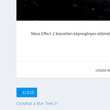
Mass Effect 2 közvetlen képregényes előzmén
OSSZA M
ELŐZŐ
Csúszhat a Star Trek 2?