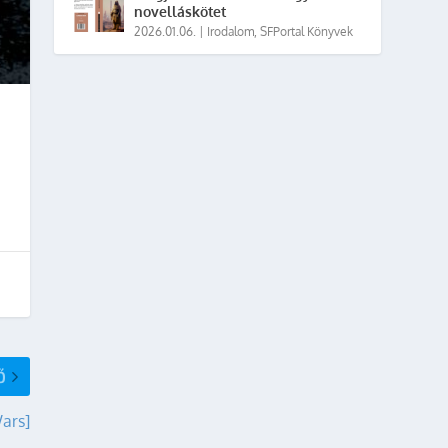
novelláskötet
2026.01.06.
|
Irodalom
,
SFPortal Könyvek
Ő
Wars]