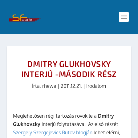
DMITRY GLUKHOVSKY
INTERJÚ -MÁSODIK RÉSZ
Írta:
rhewa
|
2011.12.21.
|
Irodalom
Meglehetősen régi tartozás rovok le a
Dmitry
Glukhovsky
interjú folytatásával. Az első részét
Szergely Szergejevics Butov blogján
lehet elérni,