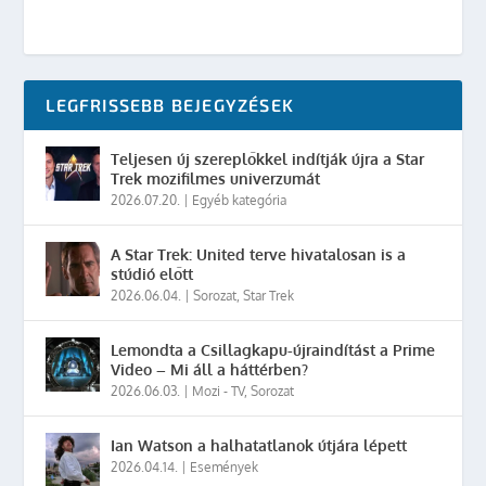
LEGFRISSEBB BEJEGYZÉSEK
Teljesen új szereplőkkel indítják újra a Star
Trek mozifilmes univerzumát
2026.07.20.
|
Egyéb kategória
A Star Trek: United terve hivatalosan is a
stúdió előtt
2026.06.04.
|
Sorozat
,
Star Trek
Lemondta a Csillagkapu-újraindítást a Prime
Video – Mi áll a háttérben?
2026.06.03.
|
Mozi - TV
,
Sorozat
Ian Watson a halhatatlanok útjára lépett
2026.04.14.
|
Események