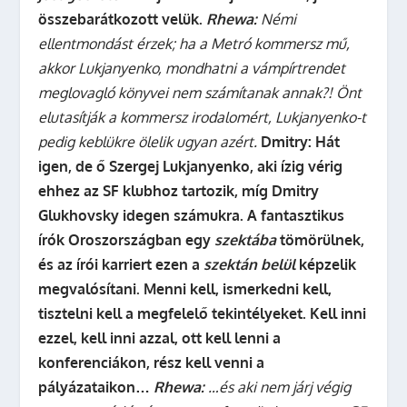
összebarátkozott velük.
Rhewa:
Némi
ellentmondást érzek; ha a Metró kommersz mű,
akkor Lukjanyenko, mondhatni a vámpírtrendet
meglovagló könyvei nem számítanak annak?! Önt
elutasítják a kommersz irodalomért, Lukjanyenko-t
pedig keblükre ölelik ugyan azért.
Dmitry:
Hát
igen, de ő Szergej Lukjanyenko, aki ízig vérig
ehhez az SF klubhoz tartozik, míg Dmitry
Glukhovsky idegen számukra. A fantasztikus
írók Oroszországban egy
szektába
tömörülnek,
és az írói karriert ezen a
szektán belül
képzelik
megvalósítani. Menni kell, ismerkedni kell,
tisztelni kell a megfelelő tekintélyeket. Kell inni
ezzel, kell inni azzal, ott kell lenni a
konferenciákon, rész kell venni a
pályázataikon…
Rhewa:
…és aki nem járj végig