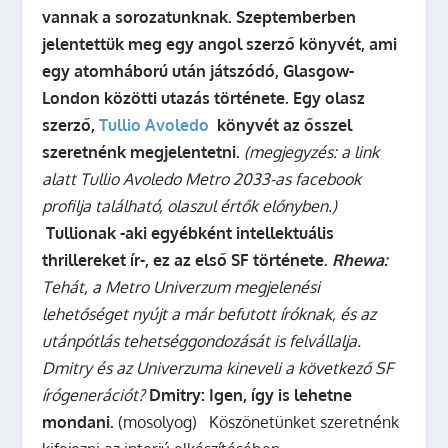
vannak a sorozatunknak. Szeptemberben
jelentettük meg egy angol szerző könyvét, ami
egy atomháború után játszódó, Glasgow-
London közötti utazás története. Egy olasz
szerző,
Tullio Avoledo
könyvét az ősszel
szeretnénk megjelentetni.
(megjegyzés: a link
alatt Tullio Avoledo Metro 2033-as facebook
profilja található, olaszul értők előnyben.)
Tullionak -aki egyébként intellektuális
thrillereket ír-, ez az első SF története.
Rhewa:
Tehát, a Metro Univerzum megjelenési
lehetőséget nyújt a már befutott íróknak, és az
utánpótlás tehetséggondozását is felvállalja.
Dmitry és az Univerzuma kineveli a következő SF
írógenerációt?
Dmitry:
Igen, így is lehetne
mondani.
(mosolyog) Köszönetünket szeretnénk