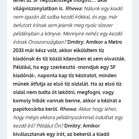
lehet az SF népszerűsége mögött… akár
világviszonylatban is.
Rhewa:
Nálunk egy kiadó
nem igazán áll szóba kezdő írókkal, és egy, már
befutott írónak sem jelenik meg nyolc-tízezer
példányban a könyve. Mennyire nehéz egy kezdő
írónak Oroszországban?
Dmitry:
Amikor a Metro
2033 már kész volt, akkor elküldtem tíz
kiadónak és tíz közül kilencben el sem olvasták.
Például, ha egy szerkesztő -mondjuk egy SF
kiadónál-, naponta kap tíz kéziratot, minden
műnek átfutja az első tíz oldalát. Ha az első tíz
oldal nem tudta őt lekötni, megfogni, vagy
komoly hibák vannak benne, akkor a kézirat a
papírkosárba kerül.
Rhewa:
Akkor hogy lehet,
hogy mégis ekkora példányszámmal indulhat egy
kezdő író? Például Ön?
Dmitry:
Amikor
kiválasztanak egy írót, az bekerül a kiadó