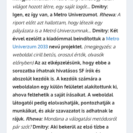
világot hozott létre, egy saját logót…
Dmitry:
Igen, ez így van, a Metro Univerzumot.
Rhewa:
A
riport előtt azt hallottam, hogy létezik egy
pályázata is a Metró Univerzumnak…
Dmitry:
Két
évvel ezelőtt a kiadómmal beindítottuk a
Metro
Univerzum 2033
nevű projektet.
(megjegyzés: a
weboldal cirill betűs, oroszul értők, olvasók
előnyben)
Az az elképzelésünk, hogy ebbe a
sorozatba írhatnak hivatásos SF írók és
abszolút kezdők is. A kezdők számára a
weboldalon egy külön felületet alakítottunk ki,
ahova feltehetik a saját írásaikat. A weboldal
látogatói pedig elolvashatják, pontozhatják a
munkáikat, és akár szavazatot is adhatnak le
rájuk.
Rhewa:
Mondana a válogatási metódusról
pár szót?
Dmitry:
Aki bekerül az első tízbe a