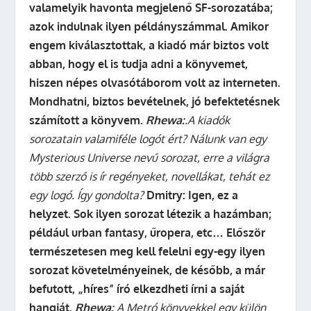
valamelyik havonta megjelenő SF-sorozatába;
azok indulnak ilyen példányszámmal. Amikor
engem kiválasztottak, a kiadó már biztos volt
abban, hogy el is tudja adni a könyvemet,
hiszen népes olvasótáborom volt az interneten.
Mondhatni, biztos bevételnek, jó befektetésnek
számított a könyvem.
Rhewa:
.A kiadók
sorozatain valamiféle logót ért? Nálunk van egy
Mysterious Universe nevű sorozat, erre a világra
több szerző is ír regényeket, novellákat, tehát ez
egy logó. Így gondolta?
Dmitry: Igen, ez a
helyzet. Sok ilyen sorozat létezik a hazámban;
például urban fantasy, űropera, etc… Először
természetesen meg kell felelni egy-egy ilyen
sorozat követelményeinek, de később, a már
befutott, „híres” író elkezdheti írni a saját
hangját.
Rhewa:
A Metró könyvekkel egy külön