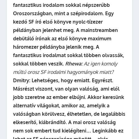
fantasztikus irodalom sokkal népszerűbb
Oroszországban, mint a szépirodalom. Egy
kezdő SF író első könyve nyolc-tízezer
példányban jelenhet meg. A mainstreamben
debütáló írónak az első könyve maximum
háromezer példányba jelenik meg. A
fantasztikus irodalmat sokkal többen olvassák,
sokkal többen veszik.
Rhewa:
Az igen komoly
múltú orosz SF irodalmi hagyományok miatt?
Dmitry:
Lehetséges, hogy emiatt. Egyrészt.
Másrészt viszont, van olyan valóság, ami elől
jobb szeretne az ember elbújni. Akkor keresünk
alternatív világokat, amikor az, amelyik a
valóságban körülvesz, élhetetlen, de legalábbis
elkeserítő, kiábrándító. A mai orosz valóság
nem sok embert tud kielégíteni…
Leginkább ez