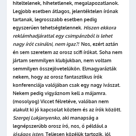
hiteltelenek, hihetetlenek, megalapozatlanok.
Legjobb esetben átlagos, jelentéktelen írónak
tartanak, legrosszabb esetben pedig
egyszerűen tehetségtelennek.
Hiszen ekkora
reklámhadjárattal egy csimpánzból is lehet
nagy írót csinálni, nem igaz?!
Nos, ezért aztán
én sem szeretem az orosz scifi írókat. Soha nem
jártam semmilyen klubjukban, nem voltam
semmilyen összejövetelükön. Elmagyarázták
nekem, hogy az orosz fantasztikus írók
konferenciája valójában csak egy nagy ivászat.
Nekem pedig vigyáznom kell a májamra.
(mosolyog)
Viccet félretéve, valóban nem
alakult ki jó kapcsolat köztem és az írók között.
Szergej Lukjanyenko
, aki manapság a
legnépszerűbb orosz író, nos, ő például a
jóságos isten
. Teljesen közéjük tartozik, jól