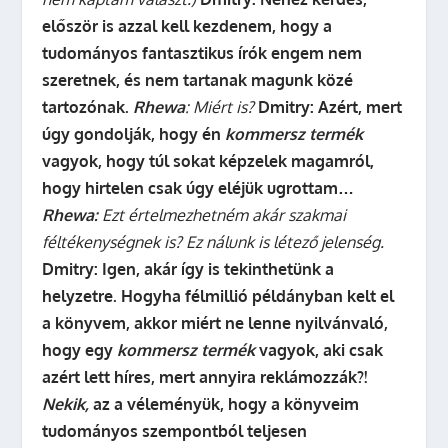
először is azzal kell kezdenem, hogy a
tudományos fantasztikus írók engem nem
szeretnek, és nem tartanak magunk közé
tartozónak.
Rhewa
: Miért is?
Dmitry:
Azért, mert
úgy gondolják, hogy én
kommersz termék
vagyok, hogy túl sokat képzelek magamról,
hogy hirtelen csak úgy eléjük ugrottam…
Rhewa:
Ezt értelmezhetném akár szakmai
féltékenységnek is? Ez nálunk is létező jelenség.
Dmitry:
Igen, akár így is tekinthetünk a
helyzetre. Hogyha félmillió példányban kelt el
a könyvem, akkor miért ne lenne nyilvánvaló,
hogy egy
kommersz termék
vagyok, aki csak
azért lett híres, mert annyira reklámozzák?!
Nekik,
az a véleményük, hogy a könyveim
tudományos szempontból teljesen