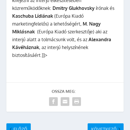
kifejezni az interjú elkészítésében
közreműködőknek:
Dmitry Glukhovsky
írónak és
Kaschuba Lídiának
(Európa Kiadó
marketingfelelős) a lehetőségért,
M. Nagy
Miklósnak
(Európa Kiadó szerkesztője) aki az
interjú alatt a tolmácsunk volt, és az
Alexandra
Kávéháznak
, az interjú helyszínének
biztosításáért.]]>
OSSZA MEG:
ELŐZŐ
KÖVETKEZŐ