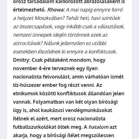
orosz társadalom karikírozott ábrázolásaként is
értelmezhető.
Rhewa:
A mai napig ennyire forró
a helyzet Moszkvában? Tehát heti, havi szintűek
az összecsapások, vagy inkább csak a választások,
nemzeti ünnepek idején történnek ezek az
attrocitások? Nálunk jellemzően ez utóbbi
esetekben éleződnek ki ennyire a konfliktusok.
Dmitry:
Csak példaként mondom, hogy
november 4-ére terveznek egy ilyen
nacionalista felvonulást, amin várhatóan ismét
tíz-húszezer ember fog részt venni. Az
etnikumok közötti konfliktusok állandóan jelen
vannak. Folyamatban van két olyan bírósági
ügy is, ahol kaukázusi vendégmunkásokat
ítélnek el azért, mert orosz nacionalista
futballszurkolókat öltek meg. A
hatalom
azt
akarja, hogy a bírósági ítélet megszülessen