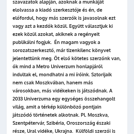
szavazatok alapján, azoknak a munkáját
elolvassa a kiadó szerkesztője és én, de
előfordul, hogy más szerzők is javasolnak ezt
vagy azt a kezdők közül. Együtt választjuk ki
ezek közül azokat, akiknek a regényeit
publikálni fogjuk.
Én magam vagyok a
sorozatszerkesztő, már tizenkilenc könyvet
jelentettünk meg. Öt első kötetes szerzőnk van,
ők mind a Metro Univerzum honlapjáról
indultak el, mondhatni a mi íróink.
Sztorijaik
nem csak Moszkvában, hanem más
városokban, más vidékeken is játszódnak. A
2033 Univerzuma egy egységes összehangolt
világ, amit a térkép különböző pontjain
játszódó történetek alkotnak. Pl. Moszkva,
Szentpétervár, Szibéria, Oroszország északi
része, Ural vidéke, Ukrajna.
Külföldi szerzői is