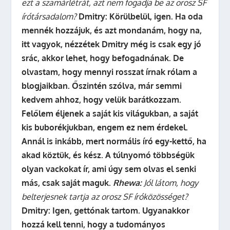
ezt a szamárlétrát, azt nem fogadja be az orosz SF
írótársadalom?
Dmitry:
Körülbelül, igen. Ha oda
mennék hozzájuk, és azt mondanám, hogy na,
itt vagyok, nézzétek Dmitry még is csak egy jó
srác, akkor lehet, hogy befogadnának. De
olvastam, hogy mennyi rosszat írnak rólam a
blogjaikban. Őszintén szólva, már semmi
kedvem ahhoz, hogy velük barátkozzam.
Felőlem éljenek a saját kis világukban, a saját
kis buborékjukban, engem ez nem érdekel.
Annál is inkább, mert normális író egy-kettő, ha
akad köztük, és kész. A túlnyomó többségük
olyan vackokat ír, ami úgy sem olvas el senki
más, csak saját maguk.
Rhewa:
Jól látom, hogy
belterjesnek tartja az orosz SF íróközösséget?
Dmitry:
Igen, gettónak tartom.
Ugyanakkor
hozzá kell tenni, hogy a tudományos