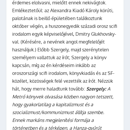
érdemes elolvasni, mielőtt ennek nekivágtok.
Emlékeztetőül: az Alexandra Kiadó Károly körúti,
palotának is beillő épületében találkoztunk
október végén, a huszonegyedik századi orosz scifi
irodalom egyik képviselőjével, Dmitry Glukhovsky-
val. (Kérésére, a nevének angol megfelelőjét
használjuk.) Előbb Szergely, majd szerénytelen
személyem vallattuk az írót; Szergely a könyv
kapcsán, míg az én kérdéseim inkább az
oroszországi scifi irodalom, könyvkiadás és az SF-
közélet, közösségek felé vezették az írót.
Nézzük
hát, hogy merre haladtunk tovább:
Szergely:
A
Metró könyvek olvasása közben nagyon tetszett,
hogy gyakorlatilag a kapitalizmust és a
szocializmust/kommunizmust állítja szembe.
Ennek markáns megjelenítési formája a
történetben és a térképen, a Hanza-gyűrűt