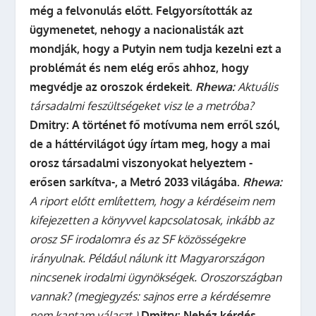
még a felvonulás előtt. Felgyorsították az
ügymenetet, nehogy a nacionalisták azt
mondják, hogy a Putyin nem tudja kezelni ezt a
problémát és nem elég erős ahhoz, hogy
megvédje az oroszok érdekeit.
Rhewa:
Aktuális
társadalmi feszültségeket visz le a metróba?
Dmitry: A történet fő motívuma nem erről szól,
de a háttérvilágot úgy írtam meg, hogy a mai
orosz társadalmi viszonyokat helyeztem -
erősen sarkítva-, a Metró 2033 világába.
Rhewa:
A riport előtt említettem, hogy a kérdéseim nem
kifejezetten a könyvvel kapcsolatosak, inkább az
orosz SF irodalomra és az SF közösségekre
irányulnak. Például nálunk itt Magyarországon
nincsenek irodalmi ügynökségek. Oroszországban
vannak?
(megjegyzés: sajnos erre a kérdésemre
nem kaptam választ.)
Dmitry:
Nehéz kérdés,