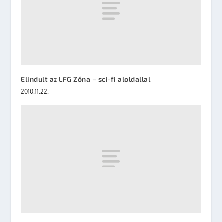
Elindult az LFG Zóna – sci-fi aloldallal
2010.11.22.