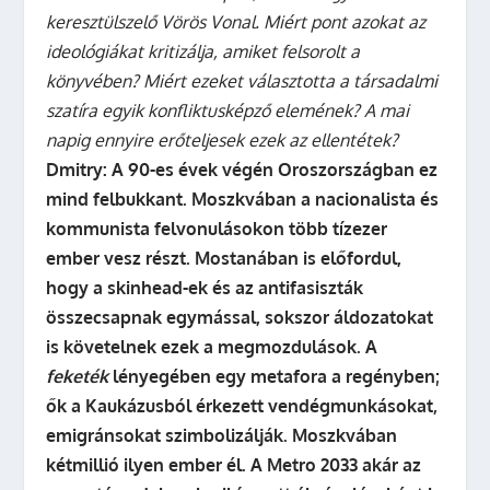
keresztülszelő Vörös Vonal. Miért pont azokat az
ideológiákat kritizálja, amiket felsorolt a
könyvében? Miért ezeket választotta a társadalmi
szatíra egyik konfliktusképző elemének? A mai
napig ennyire erőteljesek ezek az ellentétek?
Dmitry:
A 90-es évek végén Oroszországban ez
mind felbukkant. Moszkvában a nacionalista és
kommunista felvonulásokon több tízezer
ember vesz részt. Mostanában is előfordul,
hogy a skinhead-ek és az antifasiszták
összecsapnak egymással, sokszor áldozatokat
is követelnek ezek a megmozdulások. A
feketék
lényegében egy metafora a regényben;
ők a Kaukázusból érkezett vendégmunkásokat,
emigránsokat szimbolizálják. Moszkvában
kétmillió ilyen ember él. A Metro 2033 akár az