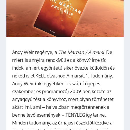
Andy Weir regénye, a
The Martian / A marsi
. De
miért is annyira rendkívüli ez a könyv? Íme tíz
indok, amiért egyöntetű siker övezte külföldön és
neked is el KELL olvasnod A marsit: 1. Tudomány:
Andy Weir (aki egyébként is számítógépes
szakember és programozó) 2009-ben kezdte az
anyaggyűjtést a könyvhöz, mert olyan történetet
akart írni, ami – ha valóban megtörténnének a
benne levő események – TÉNYLEG így lenne.
Minden tudomány, az űrhajós részektől kezdve a