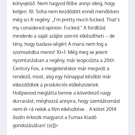
könyvjelző. Nem hagyod félbe annyi ideig, hogy
kelljen. 10. Soha nem kezdődött ennél menőbben
még sci-fi regény: „I’m pretty much fucked. That’s
my considered opinion. Fucked.” A fordítást
mindenki a saját szájíze szerint elkészítheti – de
tény, hogy badass-ségért A marsi nem fog a
szomszédba menni! 10+1: Még meg se jelent
nyomtatásban a regény, már leopciózta a 20th
Century Fox, a megjelenéskor már megvolt a
rendező, most, alig egy hónappal később már
elkezdődtek a produkciós előkészületek.
Hollywood meglátta benne a következő nagy
durranást, méghozzá annyira, hogy szemlátomást
nem ér rá nekik a film elkészítése… A kötet 2014
őszén érkezik magyarul a Fumax Kiadó
gondozásában! (x)]]>