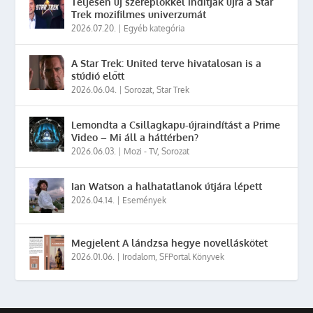
Teljesen új szereplőkkel indítják újra a Star
Trek mozifilmes univerzumát
2026.07.20.
|
Egyéb kategória
A Star Trek: United terve hivatalosan is a
stúdió előtt
2026.06.04.
|
Sorozat
,
Star Trek
Lemondta a Csillagkapu-újraindítást a Prime
Video – Mi áll a háttérben?
2026.06.03.
|
Mozi - TV
,
Sorozat
Ian Watson a halhatatlanok útjára lépett
2026.04.14.
|
Események
Megjelent A lándzsa hegye novelláskötet
2026.01.06.
|
Irodalom
,
SFPortal Könyvek