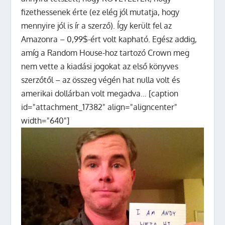
fizethessenek érte (ez elég jól mutatja, hogy
mennyire jól is ír a szerző). Így került fel az
Amazonra – 0,99$-ért volt kapható. Egész addig,
amíg a Random House-hoz tartozó Crown meg
nem vette a kiadási jogokat az első könyves
szerzőtől – az összeg végén hat nulla volt és
amerikai dollárban volt megadva… [caption
id="attachment_17382" align="aligncenter"
width="640"]