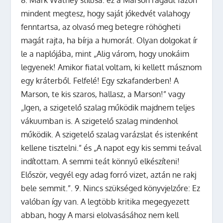
8. Mark Watney stílusa: ez a Marson ragadt fazon
mindent megtesz, hogy saját jókedvét valahogy
fenntartsa, az olvasó meg betegre röhögheti
magát rajta, ha bírja a humorát. Olyan dolgokat ír
le a naplójába, mint „Alig várom, hogy unokáim
legyenek! Amikor fiatal voltam, ki kellett másznom
egy kráterből. Felfelé! Egy szkafanderben! A
Marson, te kis szaros, hallasz, a Marson!” vagy
„Igen, a szigetelő szalag működik majdnem teljes
vákuumban is. A szigetelő szalag mindenhol
működik. A szigetelő szalag varázslat és istenként
kellene tisztelni.” és „A napot egy kis semmi teával
indítottam. A semmi teát könnyű elkészíteni!
Először, vegyél egy adag forró vizet, aztán ne rakj
bele semmit.”. 9. Nincs szükséged könyvjelzőre: Ez
valóban így van. A legtöbb kritika megegyezett
abban, hogy A marsi elolvasásához nem kell