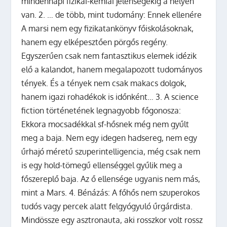
mindennapi fizikai-kémiai jelenségekig a helyén
van. 2. … de több, mint tudomány: Ennek ellenére
A marsi nem egy fizikatankönyv főiskolásoknak,
hanem egy elképesztően pörgős regény.
Egyszerűen csak nem fantasztikus elemek idézik
elő a kalandot, hanem megalapozott tudományos
tények. És a tények nem csak makacs dolgok,
hanem igazi rohadékok is időnként… 3. A science
fiction történetének legnagyobb főgonosza:
Ekkora mocsadékkal sf-hősnek még nem gyűlt
meg a baja. Nem egy idegen hadsereg, nem egy
űrhajó méretű szuperintelligencia, még csak nem
is egy hold-tömegű ellenséggel gyűlik meg a
főszereplő baja. Az ő ellensége ugyanis nem más,
mint a Mars. 4. Bénázás: A főhős nem szuperokos
tudós vagy percek alatt felgyógyuló űrgárdista.
Mindössze egy asztronauta, aki rosszkor volt rossz