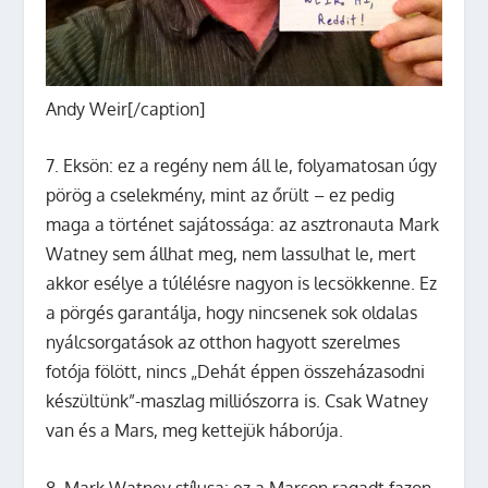
Andy Weir[/caption]
7. Eksön: ez a regény nem áll le, folyamatosan úgy
pörög a cselekmény, mint az őrült – ez pedig
maga a történet sajátossága: az asztronauta Mark
Watney sem állhat meg, nem lassulhat le, mert
akkor esélye a túlélésre nagyon is lecsökkenne. Ez
a pörgés garantálja, hogy nincsenek sok oldalas
nyálcsorgatások az otthon hagyott szerelmes
fotója fölött, nincs „Dehát éppen összeházasodni
készültünk”-maszlag milliószorra is. Csak Watney
van és a Mars, meg kettejük háborúja.