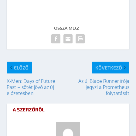
OSSZA MEG:
ELŐZŐ
KÖVETKEZŐ
X-Men: Days of Future
Az új Blade Runner írója
Past – sötét jövő az új
jegyzi a Prometheus
előzetesben
folytatását
A SZERZŐRŐL