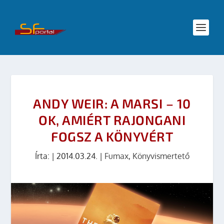
ANDY WEIR: A MARSI – 10
OK, AMIÉRT RAJONGANI
FOGSZ A KÖNYVÉRT
Írta:
|
2014.03.24.
|
Fumax
,
Könyvismertető