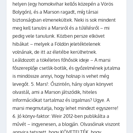
helyen (egy homokvihar kellős közepén a Vörös
Bolygón), és a Marson ragadt, míg társai
biztonságban elmenekültek. Neki is sok mindent
meg kell tanulni a Marsról és a túlélésről – mi
pedig vele tanulunk. Közben persze elkövet
hibákat – melyek a Földön jeletéktelenek
volnának, de itt az életébe kerülhetnek.
Leáldozott a tökéletes főhősök ideje – A marsi
főszereplője csetlik-botlik, és győzelmének jutalma
is mindössze annyi, hogy holnap is vehet még
levegőt. 5. Mars!: Őszintén, hány olyan könyvet
olvastál, ami a Marson játszódik, hiteles
információkat tartalmaz és izgalmas? Ugye. A
marsi megmutatja, hogy lehet mindezt egyszerre!
6. Jó könyv-faktor: Weir 2012-ben publikálta a
művét – ingyenesen, a blogján. Olvasóinak viszont
annyira tetszett, hogy KÖVETELTÉK, hogy