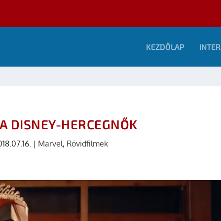
KEZDŐLAP
INTER
 A DISNEY-HERCEGNŐK
018.07.16.
|
Marvel
,
Rövidfilmek