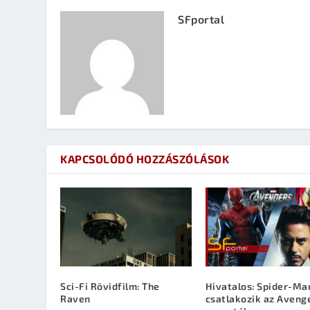
SFportal
KAPCSOLÓDÓ HOZZÁSZÓLÁSOK
Sci-Fi Rövidfilm: The
Hivatalos: Spider-Ma
Raven
csatlakozik az Aveng