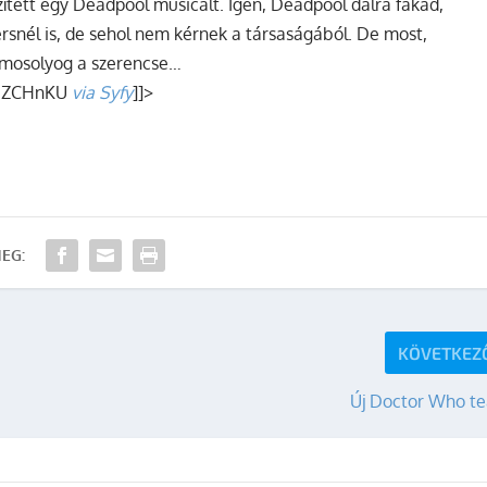
ített egy Deadpool musicalt. Igen, Deadpool dalra fakad,
snél is, de sehol nem kérnek a társaságából. De most,
rámosolyog a szerencse…
BuZCHnKU
via Syfy
]]>
EG:
KÖVETKEZ
Új Doctor Who te