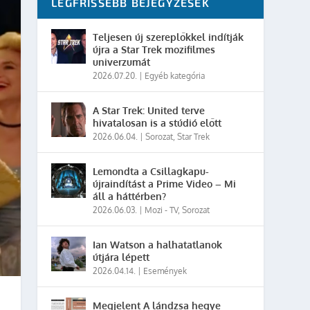
LEGFRISSEBB BEJEGYZÉSEK
Teljesen új szereplőkkel indítják
újra a Star Trek mozifilmes
univerzumát
2026.07.20.
|
Egyéb kategória
A Star Trek: United terve
hivatalosan is a stúdió előtt
2026.06.04.
|
Sorozat
,
Star Trek
Lemondta a Csillagkapu-
újraindítást a Prime Video – Mi
áll a háttérben?
2026.06.03.
|
Mozi - TV
,
Sorozat
Ian Watson a halhatatlanok
útjára lépett
2026.04.14.
|
Események
Megjelent A lándzsa hegye