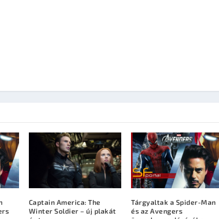
n
Captain America: The
Tárgyaltak a Spider-Man
ers
Winter Soldier – új plakát
és az Avengers