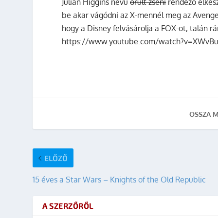
Julian Higgins nevű
őrült zseni
rendező elkész
be akar vágódni az X-mennél meg az Avenger
hogy a Disney felvásárolja a FOX-ot, talán 
https://www.youtube.com/watch?v=XWv
OSSZA M
ELŐZŐ
15 éves a Star Wars – Knights of the Old Republic
A SZERZŐRŐL