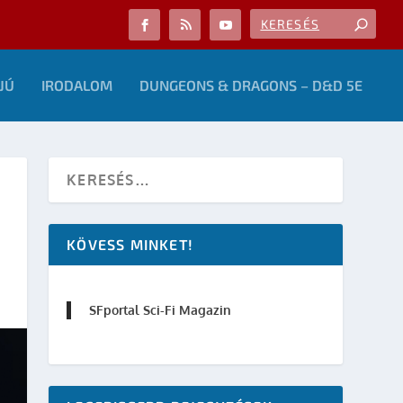
JÚ
IRODALOM
DUNGEONS & DRAGONS – D&D 5E
KÖVESS MINKET!
SFportal Sci-Fi Magazin