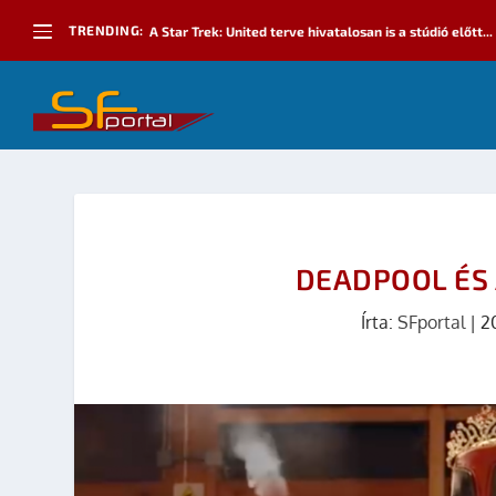
TRENDING:
A Star Trek: United terve hivatalosan is a stúdió előtt...
DEADPOOL ÉS
Írta:
SFportal
|
2