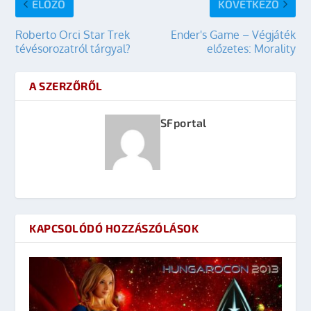
ELŐZŐ
KÖVETKEZŐ
Roberto Orci Star Trek
Ender's Game – Végjáték
tévésorozatról tárgyal?
előzetes: Morality
A SZERZŐRŐL
SFportal
KAPCSOLÓDÓ HOZZÁSZÓLÁSOK