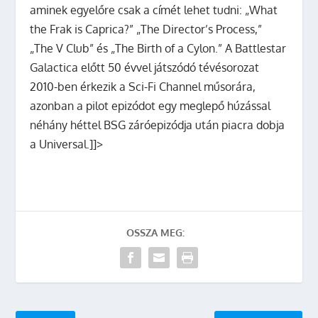
aminek egyelőre csak a címét lehet tudni: „What
the Frak is Caprica?” „The Director’s Process,”
„The V Club” és „The Birth of a Cylon.” A Battlestar
Galactica előtt 50 évvel játszódó tévésorozat
2010-ben érkezik a Sci-Fi Channel műsorára,
azonban a pilot epizódot egy meglepő húzással
néhány héttel BSG záróepizódja után piacra dobja
a Universal.]]>
OSSZA MEG: