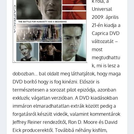
k róla, a
Universal
2009. április
21-én kiadja a
Caprica DVD
változatát –
most
megtudhattu
k, mi is lesz a
dobozban… bal oldalt meg láthatjátok, hogy maga
DVD borító hogy is fog kinézni. Először is
természetesen a sorozat pilot epizódja, azonban
exkluzív, vágatlan verzióban. A DVD kiadásokban
immáron elmaradhatatlan extrák között pedig a
forgatásról készült videók, valamint kommentárok
Jeffrey Reiner rendezőtől, Ron D. Moore és David
Eick producerektől. Továbbá néhány kisfilm,