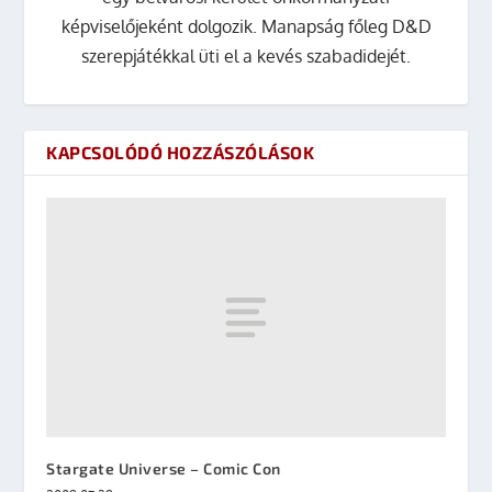
képviselőjeként dolgozik. Manapság főleg D&D
szerepjátékkal üti el a kevés szabadidejét.
KAPCSOLÓDÓ HOZZÁSZÓLÁSOK
Stargate Universe – Comic Con