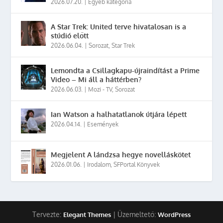
2026.07.20.
|
Egyéb kategória
A Star Trek: United terve hivatalosan is a
stúdió előtt
2026.06.04.
|
Sorozat
,
Star Trek
Lemondta a Csillagkapu-újraindítást a Prime
Video – Mi áll a háttérben?
2026.06.03.
|
Mozi - TV
,
Sorozat
Ian Watson a halhatatlanok útjára lépett
2026.04.14.
|
Események
Megjelent A lándzsa hegye novelláskötet
2026.01.06.
|
Irodalom
,
SFPortal Könyvek
Tervezte:
| Üzemeltető:
Elegant Themes
WordPress