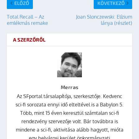
ELŐZŐ
KÖVETKEZŐ
Total Recall – Az
Joan Slonczewski: Elízium
emlékmás remake
lánya (részlet)
A SZERZŐRŐL
Merras
Az SFportal társalapítója, szerkesztője. Kedvenc
sci-fi sorozata ennyi idő elteltével is a Babylon 5.
Több, mint 15 éven keresztül számtalan sci-fi
rendezvény szervezője volt. Bár továbbra is
mindene a sci-fi, aktivitása alább hagyott, mióta
egy belvárosi kerület önkormányzati