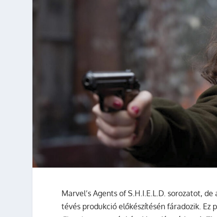
Marvel’s Agents of S.H.I.E.L.D. sorozatot, de
tévés produkció előkészítésén fáradozik. Ez 