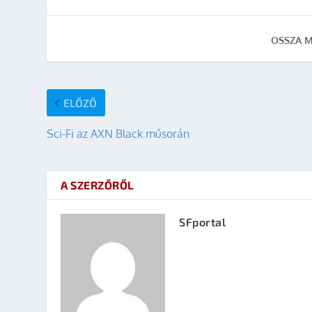
OSSZA M
ELŐZŐ
Sci-Fi az AXN Black műsorán
A SZERZŐRŐL
SFportal