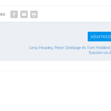
EG:
KÖVETKEZ
Lena Headey, Peter Dinklage és Tom Hiddlest
Szezám utc