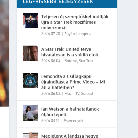
LEGFRISSEBB BEJEGYZÉSEK
Teljesen új szereplőkkel indítják
újra a Star Trek mozifilmes
univerzumát
2026.07.20.
|
Egyéb kategória
A Star Trek: United terve
hivatalosan is a stúdió előtt
2026.06.04.
|
Sorozat
,
Star Trek
Lemondta a Csillagkapu-
újraindítást a Prime Video – Mi
áll a háttérben?
2026.06.03.
|
Mozi - TV
,
Sorozat
Ian Watson a halhatatlanok
útjára lépett
2026.04.14.
|
Események
Megjelent A lándzsa hegye