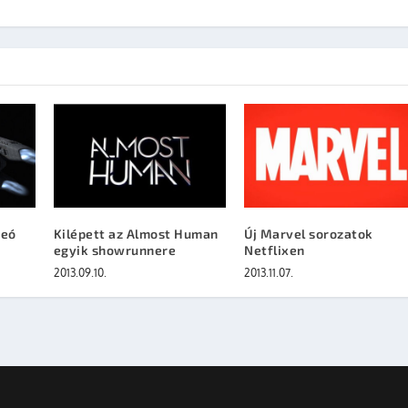
deó
Kilépett az Almost Human
Új Marvel sorozatok
egyik showrunnere
Netflixen
2013.09.10.
2013.11.07.