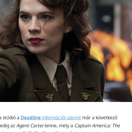
 a stúdió a
Deadline
információi szerint
már a következő
pedig az
Agent Carter
lenne, mely a
Captain America: The