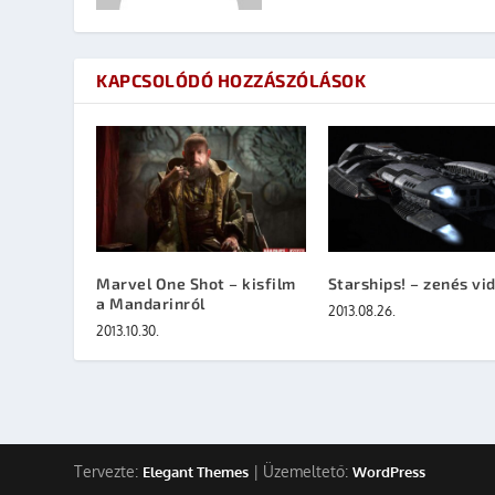
KAPCSOLÓDÓ HOZZÁSZÓLÁSOK
Marvel One Shot – kisfilm
Starships! – zenés vi
a Mandarinról
2013.08.26.
2013.10.30.
Tervezte:
| Üzemeltető:
Elegant Themes
WordPress