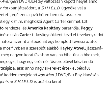
 Avengers
DVD/Blu-Ray változatán kapott helyet anno
ew Yorkban játszódott, a
S.H.I.E.L.D.
ügynökeivel a
ezetett, egészen a jövő héten bemutatásra kerül
ül egy kisfilm, méghozzá
Agent Carter
címmel. Ezt
to
rendezte, és
Amerika kapitány
barátnője,
Peggy
tűnése után
Carter
titkosügynökként kezd el tevékenykedni
mátorai szerint a stúdiónál egy komplett tévésorozatot
a mozifilmben a szereplőt alakító
Hayley Atwell
játszaná-
t még nagyon korai fázisban van, ha hihetünk a híreknek,
egjegyzi, hogy egy erős női főszereplővel készítendő
ikájába, akik anno nagy sikereket értek el például
jövő kedden megjelenő
Iron Man 3
DVD/Blu-Ray kiadásán
ents of S.H.I.E.L.D.
is adásba kerül.