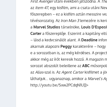
First Avenger
utáni években játszódna.
A
The
az
Item 47
, egy kisfilm, ami a csata utáni N
főszerepben – ez a kisfilm aztán messzire v
tévésorozatig. Az
Iron Man 3
lemezére is ker
a
Marvel Studios
társelnöke,
Louis D’Esposi
Carter
a főszereplője. Eszerint a kapitány el
– lásd a kedvcsinálót alant. A
Deadline
infor
akarnak alapozni
Peggy
karakterére – hogy 
e a sorozatban is, az még kérdéses. A projec
akkor még az írót keresik hozzá. A magazin m
sorozat abszolút beleillene az
ABC
műsorpolit
az
Alias
-szal is. Az
Agent Carter
kisfilmet a 
láthatjuk… ugyanaznap, amikor a
Marvel’s Ag
http://youtu.be/Sxw2PCdqN1U]]>