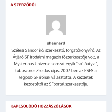
A SZERZŐRŐL
sheenard
Szélesi Sándor író, szerkesztő, forgatókönyvíró. Az
Átjáró SF irodalmi magazin főszerkesztője volt, a
Mysterious Universe sorozat egyik "szülőatyja",
többszörös Zsoldos-díjas, 2007-ben az ESFS a
legjobb SF írónak választotta. A kezdetek
kezdetétől az SFportal szerkesztője.
KAPCSOLÓDÓ HOZZÁSZÓLÁSOK