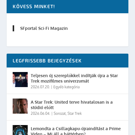
KÖVESS MINKET!
SFportal Sci-Fi Magazin
LEGFRISSEBB BEJEGYZÉSEK
Teljesen új szereplőkkel indítják újra a Star
Trek mozifilmes univerzumát
2026.07.20.
|
Egyéb kategória
A Star Trek: United terve hivatalosan is a
stúdió előtt
2026.06.04.
|
Sorozat
,
Star Trek
Lemondta a Csillagkapu-újraindítást a Prime
Video – Mi áll a háttérben?