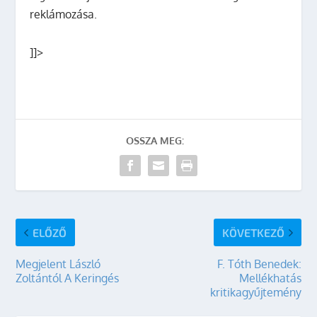
reklámozása.
]]>
OSSZA MEG:
ELŐZŐ
KÖVETKEZŐ
Megjelent László
F. Tóth Benedek:
Zoltántól A Keringés
Mellékhatás
kritikagyűjtemény