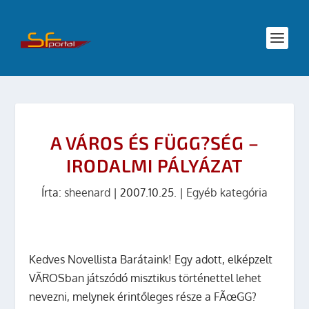
A VÁROS ÉS FÜGG?SÉG –
IRODALMI PÁLYÁZAT
Írta:
sheenard
|
2007.10.25.
|
Egyéb kategória
Kedves Novellista Barátaink! Egy adott, elképzelt
VÃROSban játszódó misztikus történettel lehet
nevezni, melynek érintőleges része a
FÃœGG?