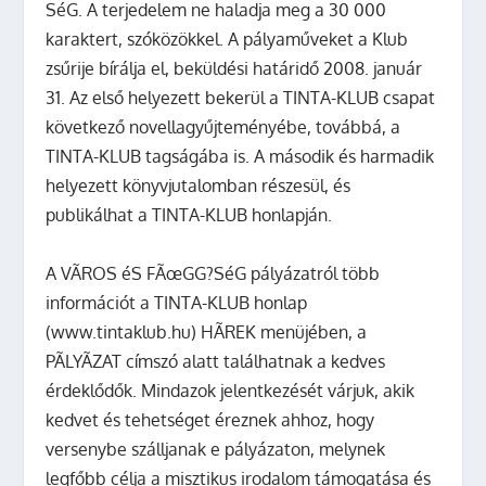
SéG
. A terjedelem ne haladja meg a 30 000
karaktert, szóközökkel. A pályaműveket a Klub
zsűrije bírálja el,
beküldési határidő 2008. január
31.
Az első helyezett bekerül a TINTA-KLUB csapat
következő novellagyűjteményébe, továbbá, a
TINTA-KLUB tagságába is. A második és harmadik
helyezett könyvjutalomban részesül, és
publikálhat a TINTA-KLUB honlapján.
A VÃROS éS FÃœGG?SéG pályázatról több
információt a TINTA-KLUB honlap
(www.tintaklub.hu) HÃREK menüjében, a
PÃLYÃZAT címszó alatt találhatnak a kedves
érdeklődők. Mindazok jelentkezését várjuk, akik
kedvet és tehetséget éreznek ahhoz, hogy
versenybe szálljanak e pályázaton, melynek
legfőbb célja a misztikus irodalom támogatása és