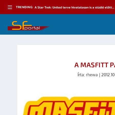
TRENDING:
A Star Trek: United terve hivatalosan is a stúdió előtt...
A MASFITT P
Írta:
rhewa
|
2012.10