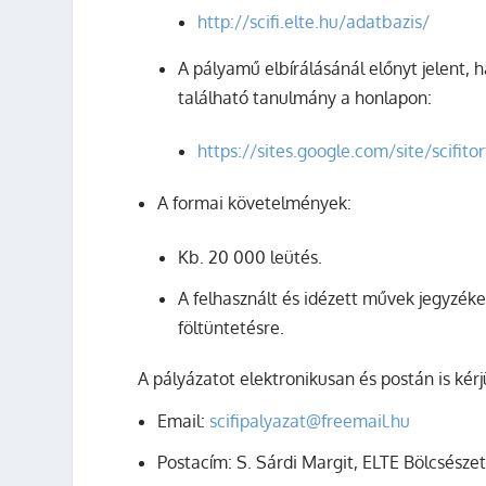
http://scifi.elte.hu/adatbazis/
A pályamű elbírálásánál előnyt jelent,
található tanulmány a honlapon:
https://sites.google.com/site/scifit
A formai követelmények:
Kb. 20 000 leütés.
A felhasznált és idézett művek jegyzéke 
föltüntetésre.
A pályázatot elektronikusan és postán is kér
Email:
scifipalyazat@freemail.hu
Postacím: S. Sárdi Margit, ELTE Bölcsész