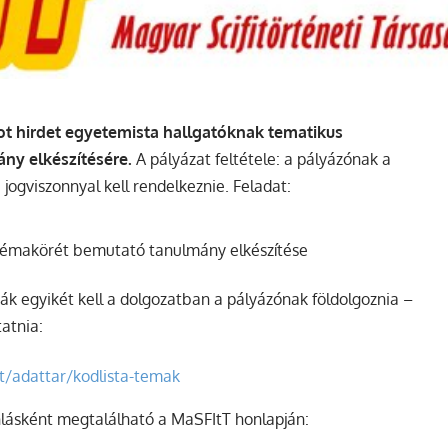
tot hirdet egyetemista hallgatóknak tematikus
ny elkészítésére.
A pályázat feltétele: a pályázónak a
ogviszonnyal kell rendelkeznie. Feladat:
témakörét bemutató tanulmány elkészítése
k egyikét kell a dolgozatban a pályázónak földolgoznia –
atnia:
ort/adattar/kodlista-temak
lásként megtalálható a MaSFItT honlapján: