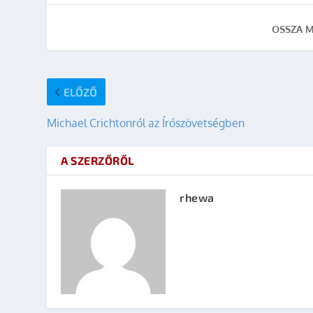
OSSZA M
ELŐZŐ
Michael Crichtonról az Írószövetségben
A SZERZŐRŐL
rhewa