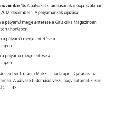
. november 15.
A pályázat elbírálásának módja: szakmai
e: 2012. december 1. A pályamunkák díjazása:
etén a pályamű megjelentetése a Galaktika Magazinban,
fitort/ honlapon
tén a pályamű megjelentetése a
onlapon
tén a pályamű megjelentése a
onlapon
december 1. után a MaSFItT honlapján. Díjátadás: az
yamán. A pályázó tudomásul veszi, hogy automatikusan
ogát. ]]>