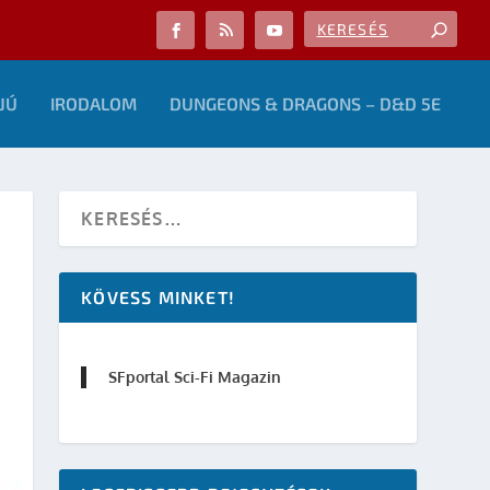
JÚ
IRODALOM
DUNGEONS & DRAGONS – D&D 5E
KÖVESS MINKET!
SFportal Sci-Fi Magazin