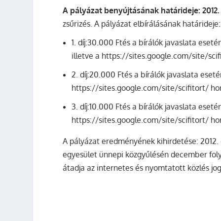
A pályázat benyújtásának határideje: 2012
zsűrizés. A pályázat elbírálásának határidej
1. díj:30.000 Ftés a bírálók javaslata es
illetve a https://sites.google.com/site/sci
2. díj:20.000 Ftés a bírálók javaslata ese
https://sites.google.com/site/scifitort/ h
3. díj:10.000 Ftés a bírálók javaslata ese
https://sites.google.com/site/scifitort/ h
A pályázat eredményének kihirdetése: 2012. 
egyesület ünnepi közgyűlésén december fol
átadja az internetes és nyomtatott közlés j