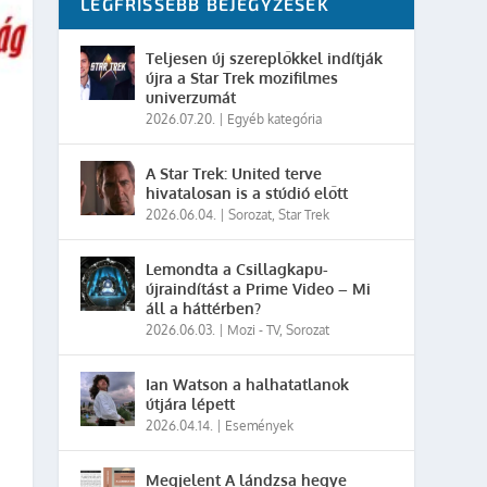
LEGFRISSEBB BEJEGYZÉSEK
Teljesen új szereplőkkel indítják
újra a Star Trek mozifilmes
univerzumát
2026.07.20.
|
Egyéb kategória
A Star Trek: United terve
hivatalosan is a stúdió előtt
2026.06.04.
|
Sorozat
,
Star Trek
Lemondta a Csillagkapu-
újraindítást a Prime Video – Mi
áll a háttérben?
2026.06.03.
|
Mozi - TV
,
Sorozat
Ian Watson a halhatatlanok
útjára lépett
2026.04.14.
|
Események
Megjelent A lándzsa hegye