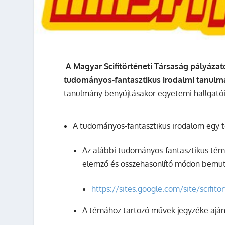
A Magyar Scifitörténeti Társaság pályáza
tudományos-fantasztikus irodalmi tanulmá
tanulmány benyújtásakor egyetemi hallgatói j
A tudományos-fantasztikus irodalom egy 
Az alábbi tudományos-fantasztikus témá
elemző és összehasonlító módon bemut
https://sites.google.com/site/scifit
A témához tartozó művek jegyzéke aján