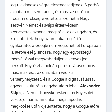
jogtulajdonosok végre elcsendesedjenek. A perből
azonban mit sem tanult, és most az európai
irodalmi örökségre vetette a szemét a Nagy
Testvér. Német és svájci érdekvédelmi
szervezetek azonnal megszólaltak az ügyben, és
kijelentették, hogy az amerikai jogsértő
gyakorlatot a Google nem végezheti el Európában
is, illetve esély sincs rá, hogy egy egyösszegű
megváltással megszabaduljon a kényes jogi
perktől. Egyrészt a polgári peres eljárási rend is
más, másrészt az óhazában védik a
versenyhelyzetet, és a Google a digitalizálással
egyedüli kulturális nagyhatalom lehet.
Alexander
Skipis
, a Német Könyvkereskedelmi Egyesület
vezetője már az amerikai megállapodás
megkötése után kijelentette, hogy a Google előre