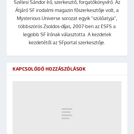
Szélesi Sándor író, szerkesztő, forgatókönyvíró. Az
Átjáró SF irodalmi magazin főszerkesztője volt, a
Mysterious Universe sorozat egyik "szülőatyja",
többszörös Zsoldos-díjas, 2007-ben az ESFS a
legjobb SF írónak választotta. A kezdetek
kezdetétől az SFportal szerkesztője.
KAPCSOLÓDÓ HOZZÁSZÓLÁSOK