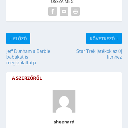
OSSZA MEG:
ELŐZŐ
KÖVETKEZŐ
Jeff Dunham a Barbie
Star Trek játékok az új
babákat is
filmhez
megszólaltatja
A SZERZŐRŐL
sheenard