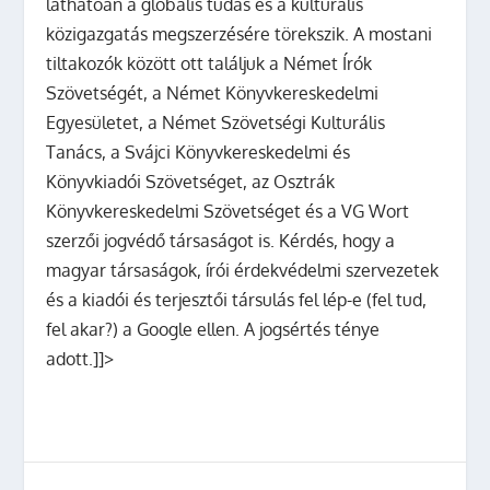
láthatóan a globális tudás és a kulturális
közigazgatás megszerzésére törekszik. A mostani
tiltakozók között ott találjuk a Német Írók
Szövetségét, a Német Könyvkereskedelmi
Egyesületet, a Német Szövetségi Kulturális
Tanács, a Svájci Könyvkereskedelmi és
Könyvkiadói Szövetséget, az Osztrák
Könyvkereskedelmi Szövetséget és a VG Wort
szerzői jogvédő társaságot is. Kérdés, hogy a
magyar társaságok, írói érdekvédelmi szervezetek
és a kiadói és terjesztői társulás fel lép-e (fel tud,
fel akar?) a Google ellen. A jogsértés ténye
adott.]]>