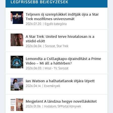
LEGFRISSEBB BEJEGYZÉSEK
Teljesen új szereplőkkel indítják újra a Star
Trek mozifilmes univerzumát
2026.07.20.
|
Egyéb kategória
A Star Trek: United terve hivatalosan is a
stúdió előtt
2026.06.04.
|
Sorozat
,
Star Trek
Lemondta a Csillagkapu-újraindítást a Prime
Video – Mi áll a háttérben?
2026.06.03.
|
Mozi - TV
,
Sorozat
Ian Watson a halhatatlanok útjára lépett
2026.04.14.
|
Események
Megjelent A lándzsa hegye novelláskötet
2026.01.06.
|
Irodalom
,
SFPortal Könyvek