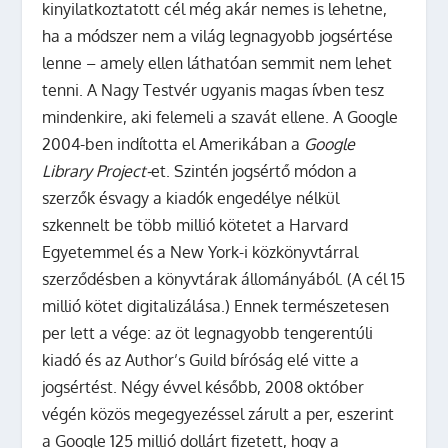
kinyilatkoztatott cél még akár nemes is lehetne,
ha a módszer nem a világ legnagyobb jogsértése
lenne – amely ellen láthatóan semmit nem lehet
tenni. A Nagy Testvér ugyanis magas ívben tesz
mindenkire, aki felemeli a szavát ellene.
A Google
2004-ben indította el Amerikában a
Google
Library Project-
et. Szintén jogsértő módon a
szerzők ésvagy a kiadók engedélye nélkül
szkennelt be több millió kötetet a Harvard
Egyetemmel és a New York-i közkönyvtárral
szerződésben a könyvtárak állományából. (A cél 15
millió kötet digitalizálása.) Ennek természetesen
per lett a vége: az öt legnagyobb tengerentúli
kiadó és az Author’s Guild bíróság elé vitte a
jogsértést. Négy évvel később, 2008 október
végén közös megegyezéssel zárult a per, eszerint
a Google 125 millió dollárt fizetett, hogy a