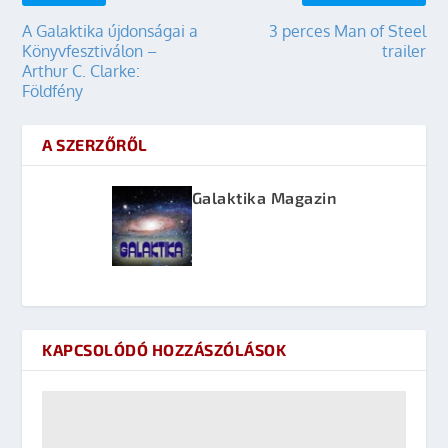
A Galaktika újdonságai a
3 perces Man of Steel
Könyvfesztiválon –
trailer
Arthur C. Clarke:
Földfény
A SZERZŐRŐL
Galaktika Magazin
KAPCSOLÓDÓ HOZZÁSZÓLÁSOK