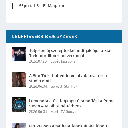
SFportal Sci-Fi Magazin
LEGFRISSEBB BEJEGYZÉSEK
Teljesen új szereplőkkel indítják újra a Star
Trek mozifilmes univerzumát
2026.07.20.
|
Egyéb kategória
A Star Trek: United terve hivatalosan is a
stúdió előtt
2026.06.04.
|
Sorozat
,
Star Trek
Lemondta a Csillagkapu-újraindítást a Prime
Video – Mi áll a háttérben?
2026.06.03.
|
Mozi - TV
,
Sorozat
Ian Watson a halhatatlanok útjára lépett