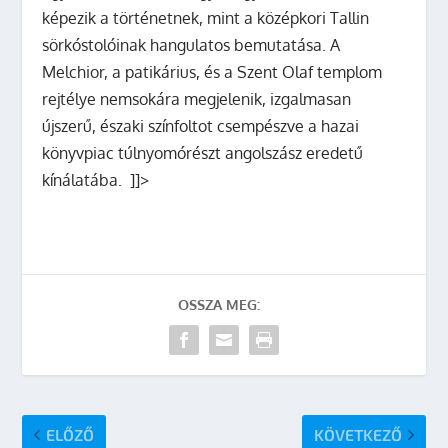
képezik a történetnek, mint a középkori Tallin
sörkóstolóinak hangulatos bemutatása. A
Melchior, a patikárius, és a Szent Olaf templom
rejtélye nemsokára megjelenik, izgalmasan
újszerű, északi színfoltot csempészve a hazai
könyvpiac túlnyomórészt angolszász eredetű
kínálatába. ]]>
OSSZA MEG:
ELŐZŐ
KÖVETKEZŐ