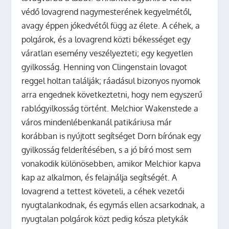
védő lovagrend nagymesterének kegyelmétől,
avagy éppen jókedvétől függ az élete. A céhek, a
polgárok, és a lovagrend közti békességet egy
váratlan esemény veszélyezteti; egy kegyetlen
gyilkosság. Henning von Clingenstain lovagot
reggel holtan találják; ráadásul bizonyos nyomok
arra engednek következtetni, hogy nem egyszerű
rablógyilkosság történt. Melchior Wakenstede a
város mindenlébenkanál patikáriusa már
korábban is nyújtott segítséget Dorn bírónak egy
gyilkosság felderítésében, s a jó bíró most sem
vonakodik különösebben, amikor Melchior kapva
kap az alkalmon, és felajnálja segítségét. A
lovagrend a tettest követeli, a céhek vezetői
nyugtalankodnak, és egymás ellen acsarkodnak, a
nyugtalan polgárok közt pedig kósza pletykák