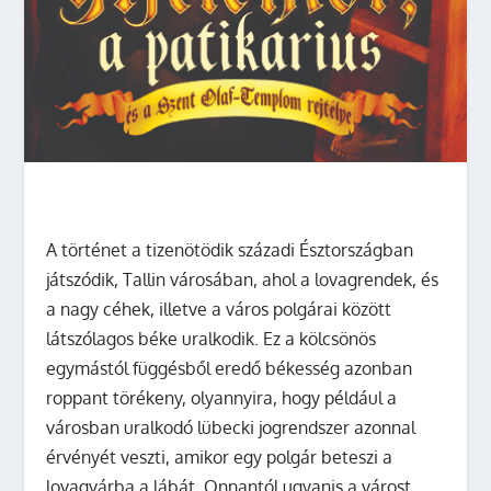
A történet a tizenötödik századi Észtországban
játszódik, Tallin városában, ahol a lovagrendek, és
a nagy céhek, illetve a város polgárai között
látszólagos béke uralkodik. Ez a kölcsönös
egymástól függésből eredő békesség azonban
roppant törékeny, olyannyira, hogy például a
városban uralkodó lübecki jogrendszer azonnal
érvényét veszti, amikor egy polgár beteszi a
lovagvárba a lábát. Onnantól ugyanis a várost