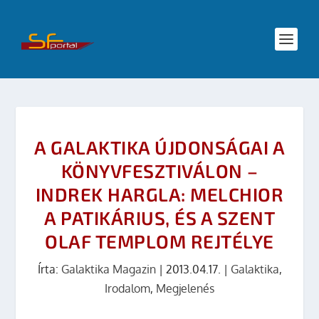
A GALAKTIKA ÚJDONSÁGAI A
KÖNYVFESZTIVÁLON –
INDREK HARGLA: MELCHIOR
A PATIKÁRIUS, ÉS A SZENT
OLAF TEMPLOM REJTÉLYE
Írta:
Galaktika Magazin
|
2013.04.17.
|
Galaktika
,
Irodalom
,
Megjelenés