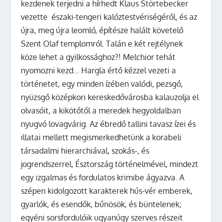
kezdenek terjedni a hírhedt Klaus Störtebecker
vezette északi-tengeri kalóztestvériségéről, és az
újra, meg újra leomló, építésze halált követelő
Szent Olaf templomról. Talán e két rejtélynek
köze lehet a gyilkossághoz?! Melchior tehát
nyomozni kezd… Hargla értő kézzel vezeti a
történetet, egy minden ízében valódi, pezsgő,
nyüzsgő középkori kereskedővárosba kalauzolja el
olvasóit, a kikötőtől a meredek hegyoldalban
nyugvó lovagvárig. Az ébredő tallini tavasz ízei és
illatai mellett megismerkedhetünk a korabeli
társadalmi hierarchiával, szokás-, és
jogrendszerrel, Észtország történelmével, mindezt
egy izgalmas és fordulatos krimibe ágyazva. A
szépen kidolgozott karakterek hús-vér emberek,
gyarlók, és esendők, bűnösök, és büntelenek;
egyéni sorsfordulóik ugyanúgy szerves részeit