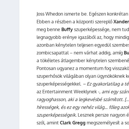
Joss Whedon ismerte be. Egészen konkrétan
Ebben a részben a központi szereplő
Xande
meg benne
Buffy
szuperképessége, nem tud v
legnagyobb erénye igazából az, hogy mindi
azonban kénytelen teljesen egyedül szembesz
zombicsapattal – nem várhat addig, amíg
Bu
a tökéletes átlagember kénytelen szembenézn
Pontosan ugyanez a momentum fog visszakö
szuperhősök világában olyan ügynököknek kel
szuperképességekkel.
– Ez gyakorlatilag a 
az Entertainment Weeklynek -,
ami egy szán
ragyoghasson, aki a legkevésbé számított. […
hírességek, és ez egy nehéz világ… főleg az
szuperképességeik.
Lesznek persze nagyon é
szól, amint
Clark Gregg
megszemélyesít a so