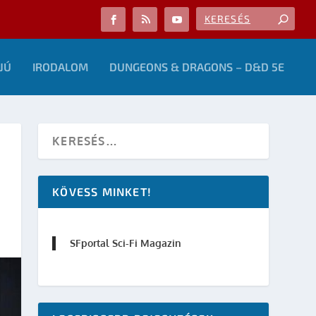
JÚ
IRODALOM
DUNGEONS & DRAGONS – D&D 5E
KÖVESS MINKET!
SFportal Sci-Fi Magazin