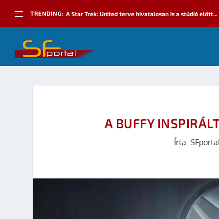
TRENDING:
A Star Trek: United terve hivatalosan is a stúdió előtt...
A BUFFY INSPIRÁLT
Írta:
SFporta