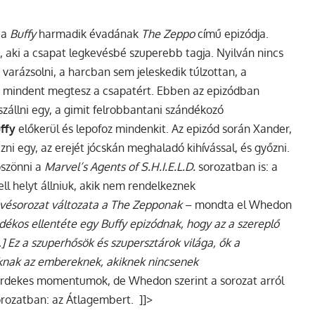
 a
Buffy
harmadik évadának
The Zeppo
című epizódja.
r
, aki a csapat legkevésbé szuperebb tagja. Nyilván nincs
arázsolni, a harcban sem jeleskedik túlzottan, a
g mindent megtesz a csapatért.
Ebben az epizódban
állni egy, a gimit felrobbantani szándékozó
ffy
előkerül és lepofoz mindenkit. Az epizód során Xander,
i egy, az erejét jócskán meghaladó kihívással, és győzni.
szönni a
Marvel’s Agents of S.H.I.E.L.D.
sorozatban is: a
l helyt állniuk, akik nem rendelkeznek
tévésorozat változata a The Zepponak
– mondta el Whedon
dékos ellentéte egy Buffy epizódnak, hogy az a szereplő
] Ez a szuperhősök és szupersztárok világa, ők a
oknak az embereknek, akiknek nincsenek
rdekes momentumok, de Whedon szerint a sorozat arról
rozatban: az Átlagembert. ]]>