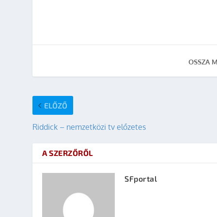
OSSZA M
ELŐZŐ
Riddick – nemzetközi tv előzetes
A SZERZŐRŐL
SFportal