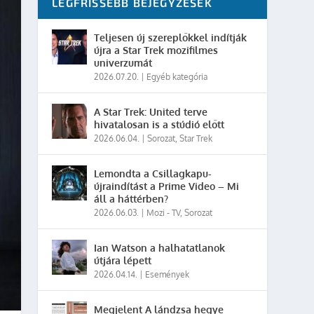
LEGFRISSEBB BEJEGYZÉSEK
Teljesen új szereplőkkel indítják
újra a Star Trek mozifilmes
univerzumát
2026.07.20.
|
Egyéb kategória
A Star Trek: United terve
hivatalosan is a stúdió előtt
2026.06.04.
|
Sorozat
,
Star Trek
Lemondta a Csillagkapu-
újraindítást a Prime Video – Mi
áll a háttérben?
2026.06.03.
|
Mozi - TV
,
Sorozat
Ian Watson a halhatatlanok
útjára lépett
2026.04.14.
|
Események
Megjelent A lándzsa hegye