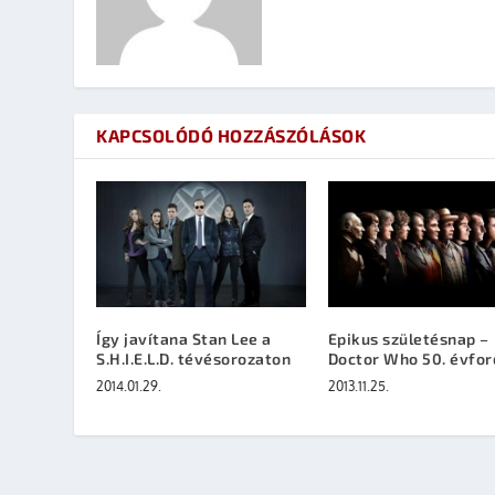
KAPCSOLÓDÓ HOZZÁSZÓLÁSOK
Így javítana Stan Lee a
Epikus születésnap –
S.H.I.E.L.D. tévésorozaton
Doctor Who 50. évfor
2014.01.29.
2013.11.25.