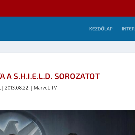
KEZDŐLAP
INTER
A A S.H.I.E.L.D. SOROZATOT
l
|
2013.08.22.
|
Marvel
,
TV