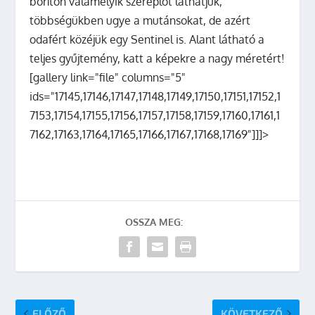
borítón valamelyik szereplőt láthatjuk,
többségükben ugye a mutánsokat, de azért
odafért közéjük egy Sentinel is. Alant látható a
teljes gyűjtemény, katt a képekre a nagy méretért!
[gallery link="file" columns="5"
ids="17145,17146,17147,17148,17149,17150,17151,17152,1
7153,17154,17155,17156,17157,17158,17159,17160,17161,1
7162,17163,17164,17165,17166,17167,17168,17169"]]]>
OSSZA MEG:
ELŐZŐ
KÖVETKEZŐ