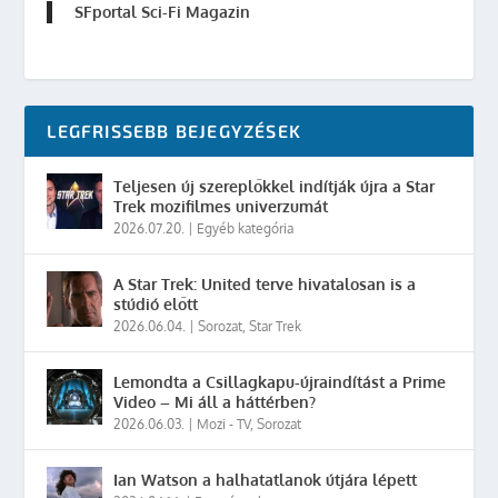
SFportal Sci-Fi Magazin
LEGFRISSEBB BEJEGYZÉSEK
Teljesen új szereplőkkel indítják újra a Star
Trek mozifilmes univerzumát
2026.07.20.
|
Egyéb kategória
A Star Trek: United terve hivatalosan is a
stúdió előtt
2026.06.04.
|
Sorozat
,
Star Trek
Lemondta a Csillagkapu-újraindítást a Prime
Video – Mi áll a háttérben?
2026.06.03.
|
Mozi - TV
,
Sorozat
Ian Watson a halhatatlanok útjára lépett