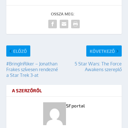
OSSZA MEG:
ELŐZŐ
KÖVETKEZŐ
#BringInRiker – Jonathan
5 Star Wars: The Force
Frakes szívesen rendezné
Awakens szereplő
a Star Trek 3-at
A SZERZŐRŐL
SFportal