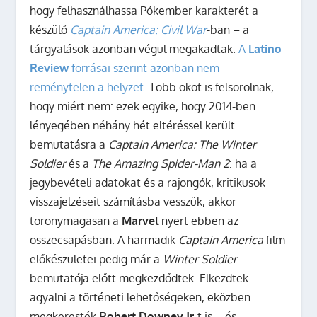
hogy felhasználhassa
Pókember
karakterét a
készülő
Captain America: Civil War
-ban – a
tárgyalások azonban végül megakadtak.
A
Latino
Review
forrásai szerint azonban nem
reménytelen a helyzet
.
Több okot is felsorolnak,
hogy miért nem: ezek egyike, hogy 2014-ben
lényegében néhány hét eltéréssel került
bemutatásra a
Captain America: The Winter
Soldier
és a
The Amazing Spider-Man 2
: ha a
jegybevételi adatokat és a rajongók, kritikusok
visszajelzéseit számításba vesszük, akkor
toronymagasan a
Marvel
nyert ebben az
összecsapásban. A harmadik
Captain America
film
előkészületei pedig már a
Winter Soldier
bemutatója előtt megkezdődtek. Elkezdtek
agyalni a történeti lehetőségeken, eközben
megkeresték
Robert Downey Jr
-t is – és