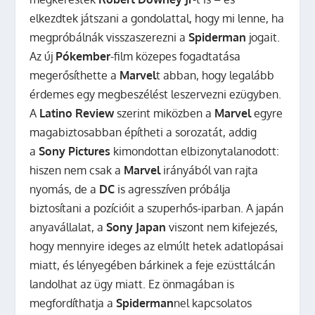
elkezdtek játszani a gondolattal, hogy mi lenne, ha
megpróbálnák visszaszerezni a
Spiderman
jogait.
Az új
Pókember
-film közepes fogadtatása
megerősíthette a
Marvel
t abban, hogy legalább
érdemes egy megbeszélést leszervezni ezügyben.
A
Latino Review
szerint miközben a
Marvel
egyre
magabiztosabban építheti a sorozatát, addig
a
Sony Pictures
kimondottan elbizonytalanodott:
hiszen nem csak a
Marvel
irányából van rajta
nyomás, de a
DC
is agresszíven próbálja
biztosítani a pozícióit a szuperhős-iparban. A japán
anyavállalat, a
Sony Japan
viszont nem kifejezés,
hogy mennyire ideges az elmúlt hetek adatlopásai
miatt, és lényegében bárkinek a feje ezüsttálcán
landolhat az ügy miatt. Ez önmagában is
megfordíthatja a
Spiderman
nel kapcsolatos