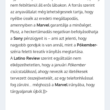
nem feltétlenül áll erős lábakon. A forrás szerint
az anyavállalat még lehetségesnek tartja, hogy
nyélbe üssék az eredeti megállapodás,
amennyiben a
Marvel
garantálja a minőséget.
Plusz, a heckertámadás negatívan befolyásolhatja
a
Sony
pénzügyeit is – ami azt jelenti, hogy
nagyobb gondjuk is van annál, mint a
Pókember-
széria feletti kreatív irányítás megtartása.
A
Latino Review
szerint egyáltalán nem
elképzelhetetlen, hogy a januári
Pókember
csúcstalálkozó
,
ahogy nevezik az illetékesek
tervezett összejövetelét, az egy telefonhívással
fog zárulni… méghozzá a
Marvel
irányába, hogy
tárgyaljanak újból.]]>