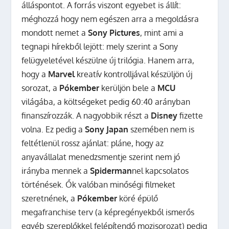
álláspontot. A forrás viszont egyebet is állít:
méghozzá hogy nem egészen arra a megoldásra
mondott nemet a
Sony Pictures
, mint ami a
tegnapi hírekből lejött: mely szerint a
Sony
felügyeletével készülne új trilógia. Hanem arra,
hogy a
Marvel
kreatív kontrolljával készüljön új
sorozat, a
Pókember
kerüljön bele a
MCU
világába, a költségeket pedig 60:40 arányban
finanszírozzák. A nagyobbik részt a
Disney
fizette
volna. Ez pedig a
Sony Japan
szemében nem is
feltétlenül rossz ajánlat: pláne, hogy az
anyavállalat menedzsmentje szerint nem jó
irányba mennek a
Spiderman
nel kapcsolatos
történések. Ők valóban minőségi filmeket
szeretnének, a
Pókember
köré épülő
megafranchise terv (a képregényekből ismerős
egyéb szereplőkkel felépítendő mozisorozat) pedig