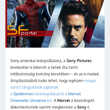
Sony amerikai leányvállalata, a
Sony Pictures
levelezése is kikerült a hetek óta tartó
infóbiztonsági botrány keretében – és az e-mailek
átnyálazásából tudni lehet, hogy egészen
magas
szintű tárgyalások zajlottak
a
Spiderman
beintegrálásáról a
Marvel
Cinematic Unvierse
-be
. A
Marvel
a kiszivárgott
dokumentumok szerint megkereste a
Sony
-t,