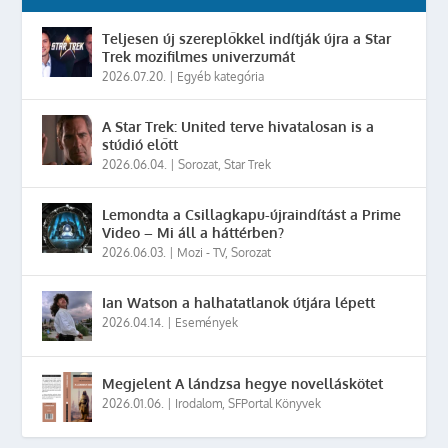
Teljesen új szereplőkkel indítják újra a Star
Trek mozifilmes univerzumát
2026.07.20.
|
Egyéb kategória
A Star Trek: United terve hivatalosan is a
stúdió előtt
2026.06.04.
|
Sorozat
,
Star Trek
Lemondta a Csillagkapu-újraindítást a Prime
Video – Mi áll a háttérben?
2026.06.03.
|
Mozi - TV
,
Sorozat
Ian Watson a halhatatlanok útjára lépett
2026.04.14.
|
Események
Megjelent A lándzsa hegye novelláskötet
2026.01.06.
|
Irodalom
,
SFPortal Könyvek