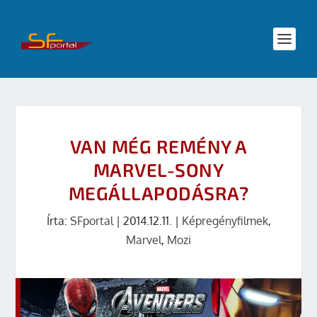
VAN MÉG REMÉNY A
MARVEL-SONY
MEGÁLLAPODÁSRA?
Írta:
SFportal
|
2014.12.11.
|
Képregényfilmek
,
Marvel
,
Mozi