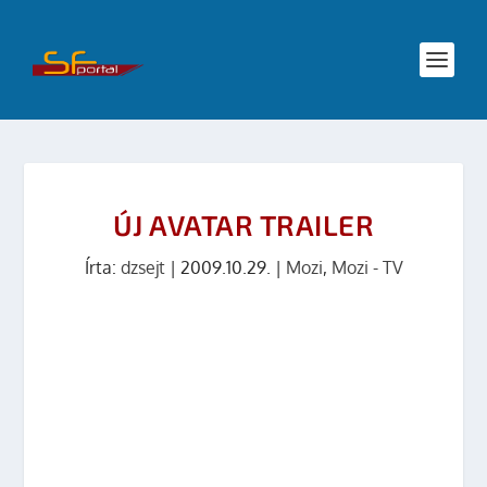
ÚJ AVATAR TRAILER
Írta:
dzsejt
|
2009.10.29.
|
Mozi
,
Mozi - TV