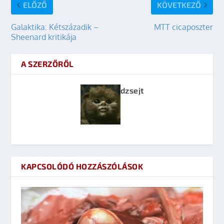
ELŐZŐ
KÖVETKEZŐ
Galaktika: Kétszázadik –
MTT cicaposzter
Sheenard kritikája
A SZERZŐRŐL
dzsejt
KAPCSOLÓDÓ HOZZÁSZÓLÁSOK