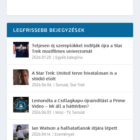
LEGFRISSEBB BEJEGYZÉSEK
Teljesen új szereplőkkel indítják újra a Star
Trek mozifilmes univerzumát
2026.07.20.
|
Egyéb kategória
A Star Trek: United terve hivatalosan is a
stúdió előtt
2026.06.04.
|
Sorozat
,
Star Trek
Lemondta a Csillagkapu-újraindítást a Prime
Video – Mi áll a háttérben?
2026.06.03.
|
Mozi - TV
,
Sorozat
Ian Watson a halhatatlanok útjára lépett
2026.04.14.
|
Események